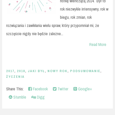
notkę wieńczącą 2014. Był to
rok niezwykle intensywny, rok w
biegu, rok zmian, rok
rozwiązania i zawikłania wielu spraw, który przypomniał mi, że
szczęście nigdy nie będzie zależne...
Read More
2017
,
2018
,
JAKI BYŁ
,
NOWY ROK
,
PODSUMOWANIE
,
ŻYCZENIA
Share This:
Facebook
Twitter
Google+
Stumble
Digg