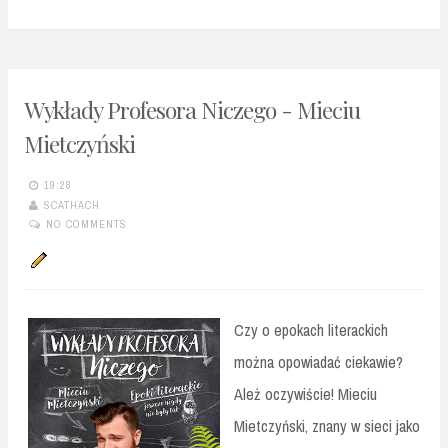
Wykłady Profesora Niczego - Mieciu
Mietczyński
19:28
SCATHACH
NO COMMENTS
Czy o epokach literackich
można opowiadać ciekawie?
Ależ oczywiście! Mieciu
Mietczyński, znany w sieci jako