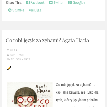
Share This:
Facebook
Twitter
Google+
Stumble
Digg
Co robi język za zębami? Agata Hącia
07:34
SCATHACH
NO COMMENTS
Co robi język za zębami? to
kapitalna książka, nie tylko dla
tych, którzy językiem polskim