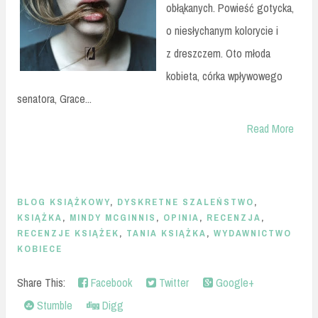
obłąkanych. Powieść gotycka,
o niesłychanym kolorycie i
z dreszczem. Oto młoda
kobieta, córka wpływowego
senatora, Grace...
Read More
BLOG KSIĄŻKOWY
,
DYSKRETNE SZALEŃSTWO
,
KSIĄŻKA
,
MINDY MCGINNIS
,
OPINIA
,
RECENZJA
,
RECENZJE KSIĄŻEK
,
TANIA KSIĄŻKA
,
WYDAWNICTWO
KOBIECE
Share This:
Facebook
Twitter
Google+
Stumble
Digg