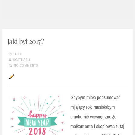
n
t
Jaki był 2017?
11:41
SCATHACH
NO COMMENTS
Gdybym miała podsumować
mijający rok, musiałabym
uruchomić wewnętrznego
malkontenta i skopiować tutaj