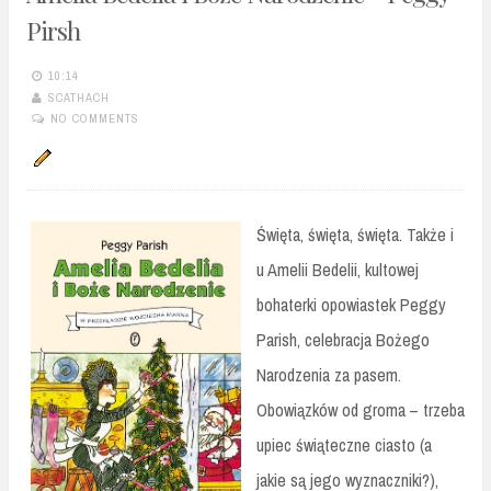
Pirsh
10:14
SCATHACH
NO COMMENTS
Święta, święta, święta. Także i
u Amelii Bedelii, kultowej
bohaterki opowiastek Peggy
Parish, celebracja Bożego
Narodzenia za pasem.
Obowiązków od groma – trzeba
upiec świąteczne ciasto (a
jakie są jego wyznaczniki?),