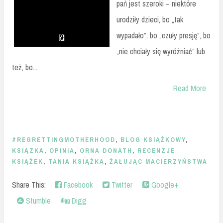
pań jest szeroki – niektóre
urodziły dzieci, bo „tak
wypadało”, bo „czuły presję”, bo
„nie chciały się wyróżniać” lub
też, bo...
Read More
#REGRETTINGMOTHERHOOD
,
BLOG KSIĄŻKOWY
,
KSIĄZKA
,
OPINIA
,
ORNA DONATH
,
RECENZJE
KSIĄŻEK
,
TANIA KSIĄŻKA
,
ŻAŁUJĄC MACIERZYŃSTWA
Share This:
Facebook
Twitter
Google+
Stumble
Digg