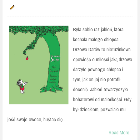
Była sobie raz jabłoń, która
kochała małego chłopca…
Drzewo Darów to nietuzinkowa
opowieść o miłości jaką drzewo
darzyło pewnego chłopca i
tym, jak on jej nie potrafił
docenić. Jabłoń towarzyszyła
bohaterowi od maleńkości. Gdy
był dzieckiem, pozwalała mu
jeść swoje owoce, huśtać się...
Read More