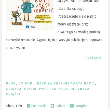
są żywo zainteresowani, ale
także dla każdego
troszczącego się o piękno
mowy ojczystej oraz
otwartego na wiedzę podaną
niezwykle smacznie. Agata Hącia stworzyła publikację o poprawnej
polszczyźnie...
Read More
BLOG
,
CO ROBI JĘZYK ZA ZĘBAMI? AGATA HĄCIA
,
KSIĄŻKA
,
OPINIA
,
PWN
,
RECENZJA
,
RECENZJA
KSIĄŻKI
Share This:
Facebook
Twitter
Google+