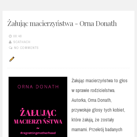
Żałując macierzyństwa - Orna Donath
08:48
SCATHACH
NO COMMENTS
Żałując macierzyństwa to głos
w sprawie rodzicielstwa.
Autorka, Orna Donath,
przywołuje glosy tych kobiet,
które żałują, że zostały
mamami. Przekrój badanych