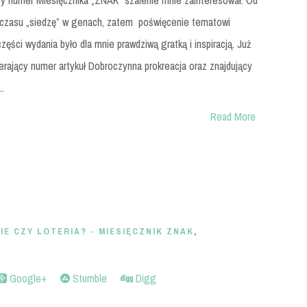
y numer Miesięcznika „ZNAK” szalenie mnie zainteresował. Od
 czasu „siedzę” w genach, zatem poświęcenie tematowi
zęści wydania było dla mnie prawdziwą gratką i inspiracją. Już
erający numer artykuł Dobroczynna prokreacja oraz znajdujący
..
Read More
E CZY LOTERIA? - MIESIĘCZNIK ZNAK
,
Google+
Stumble
Digg