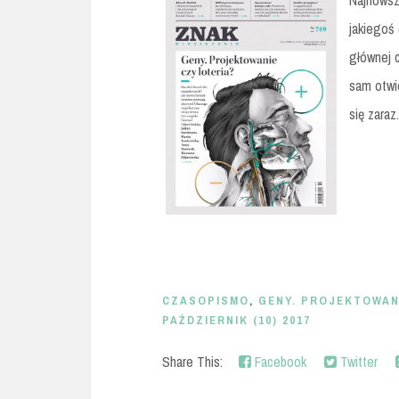
Najnowsz
jakiegoś
głównej c
sam otwi
się zaraz.
CZASOPISMO
,
GENY. PROJEKTOWANI
PAŹDZIERNIK (10) 2017
Share This:
Facebook
Twitter