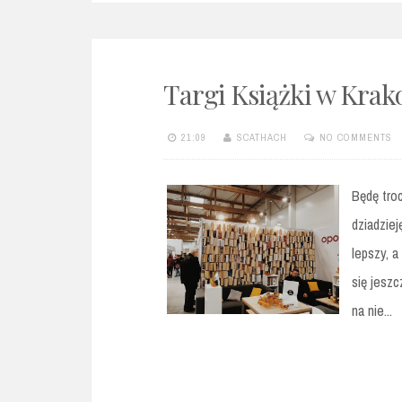
Targi Książki w Krako
21:09
SCATHACH
NO COMMENTS
Będę troc
dziadziej
lepszy, a
się jeszc
na nie...