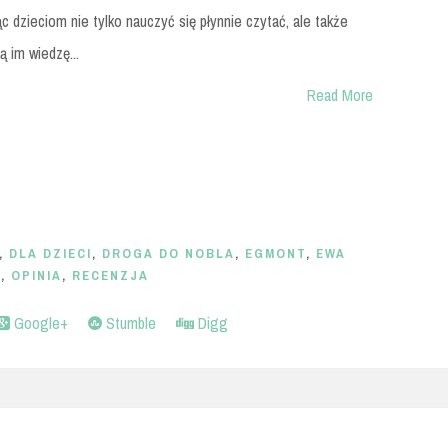
c dzieciom nie tylko nauczyć się płynnie czytać, ale także
ą im wiedzę...
Read More
,
DLA DZIECI
,
DROGA DO NOBLA
,
EGMONT
,
EWA
E
,
OPINIA
,
RECENZJA
Google+
Stumble
Digg