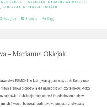
,
DLA DZIECI
,
FRANCISZEK. STRACHLIWY MYSZEK
,
,
RECENZJA
,
RECENZJE KSIĄŻEK
Google+
Stumble
Digg
wa - Marianna Oklejak
dawnictwa EGMONT, w którą wpisują się książeczki Kolory oraz
ństwa stanowi propozycję dla najmłodszych czytelników, którzy
oznają świat. Publikacje mają ułatwić im odnalezienie się w
cym ich świecie, budować podstawowe pojęcia i z łatwością