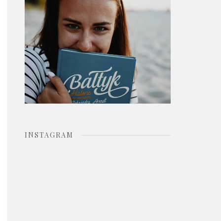
o
r
:
INSTAGRAM