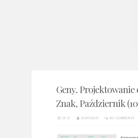
e
n
t
Geny. Projektowanie c
Znak, Październik (10
10:17
SCATHACH
NO COMMENTS