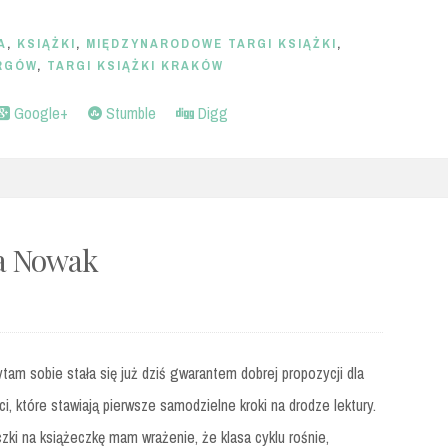
A
,
KSIĄŻKI
,
MIĘDZYNARODOWE TARGI KSIĄŻKI
,
RGÓW
,
TARGI KSIĄŻKI KRAKÓW
Google+
Stumble
Digg
a Nowak
tam sobie stała się już dziś gwarantem dobrej propozycji dla
ci, które stawiają pierwsze samodzielne kroki na drodze lektury.
zki na książeczkę mam wrażenie, że klasa cyklu rośnie,