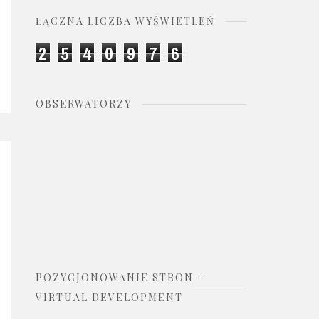
ŁĄCZNA LICZBA WYŚWIETLEŃ
2
5
4
0
9
7
6
OBSERWATORZY
POZYCJONOWANIE STRON -
VIRTUAL DEVELOPMENT