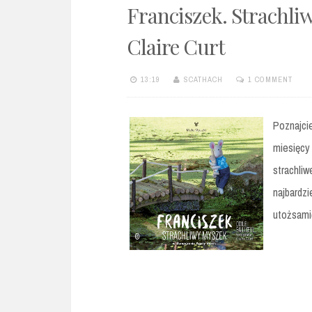
Franciszek. Strachliw
Claire Curt
13:19
SCATHACH
1 COMMENT
Poznajcie
miesięcy 
strachli
najbardz
utożsamić