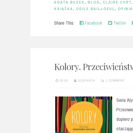
AGATA BUZEK
,
BLOG
,
CLAIRE CURT
KSIĄŻKA
,
ODILE BAILLOEUL
,
OPINIA
Share This:
Facebook
Twitter
Kolory. Przeciwieńst
09:03
SCATHACH
1 COMMENT
Seria Wy
Przeciwie
dopiero p
otaczają