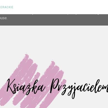
TERACKIE
liver its services and to analyze traffic. Your IP address and us
rmance and security metrics to ensure quality of service, gene
buse.