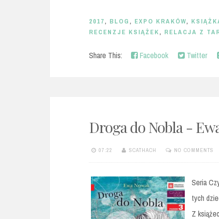
2017
,
BLOG
,
EXPO KRAKÓW
,
KSIĄŻK
RECENZJE KSIĄŻEK
,
RELACJA Z TA
Share This:
Facebook
Twitter
Droga do Nobla - Ew
07:22
SCATHACH
NO COMMENTS
Seria Czy
tych dzie
Z książec