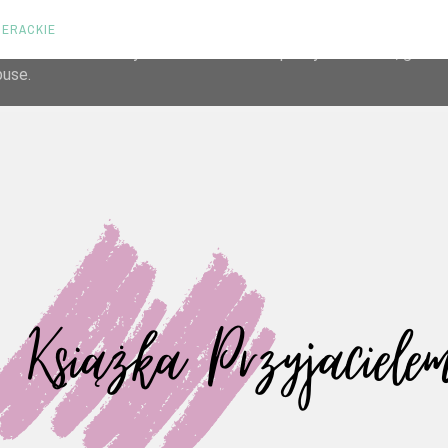
TERACKIE
liver its services and to analyze traffic. Your IP address and us
rmance and security metrics to ensure quality of service, gene
buse.