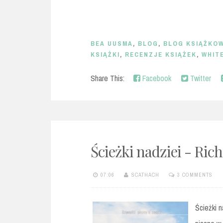
BEA UUSMA
,
BLOG
,
BLOG KSIĄŻKO
KSIĄŻKI
,
RECENZJE KSIĄŻEK
,
WHIT
Share This:
Facebook
Twitter
Ścieżki nadziei - Ric
07:06
SCATHACH
3 COMMENTS
Ścieżki n