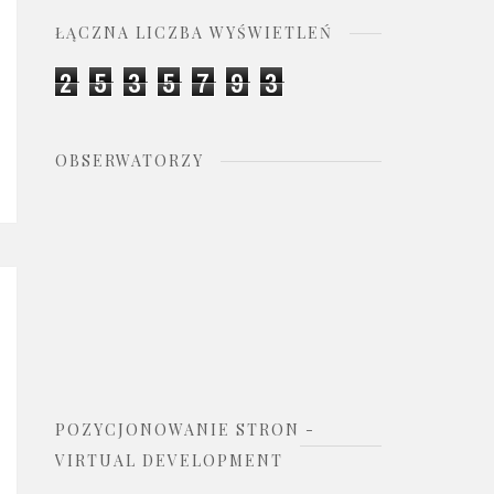
ŁĄCZNA LICZBA WYŚWIETLEŃ
2
5
3
5
7
9
3
OBSERWATORZY
POZYCJONOWANIE STRON -
VIRTUAL DEVELOPMENT