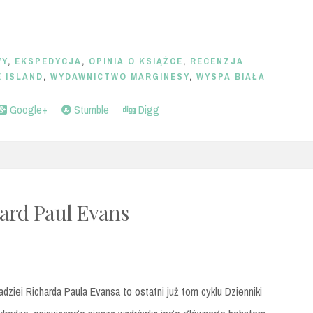
WY
,
EKSPEDYCJA
,
OPINIA O KSIĄŻCE
,
RECENZJA
E ISLAND
,
WYDAWNICTWO MARGINESY
,
WYSPA BIAŁA
Google+
Stumble
Digg
hard Paul Evans
adziei Richarda Paula Evansa to ostatni już tom cyklu Dzienniki