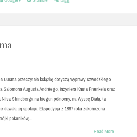
sma
a Uusma przeczytała książkę dotyczą wyprawy szwedzkiego
ka Salomona Augusta Andréego, inżyniera Knuta Frænkela oraz
 Nilsa Strindberga na biegun północny, na Wyspę Białą, ta
nie dawała jej spokoju. Ekspedycja z 1897 roku zakończona
rójki polarników,...
Read More