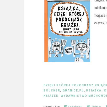
Książka, 
publikacj
mogące p
książek. 
DZIĘKI KTÓREJ POKOCHASZ KSIĄŻKI
BOUCHER
,
GRANICE.PL
,
KSIĄŻKA
,
O
KSIĄŻEK
,
WYDAWNICTWO MUCHOMO
Share This:
Facebook
Twitter