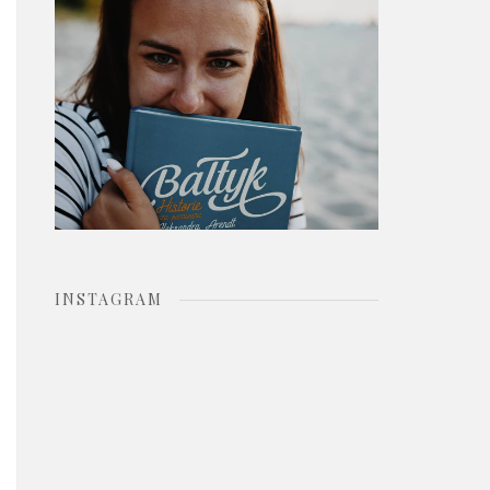
o
r
:
INSTAGRAM