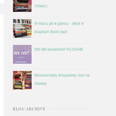
zmiany:)
W marcu jak w garncu - także w
książkach (book haul)
500 000 wyświetleń! ROZDANIE
Monumentalny listopadowy stos na
chandrę
BLOG ARCHIVE