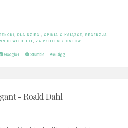
ZENCKI
,
DLA DZIECI
,
OPINIA O KSIĄŻCE
,
RECENZJA
WNICTWO DEBIT
,
ZA PŁOTEM Z OSTÓW
Google+
Stumble
Digg
gant - Roald Dahl