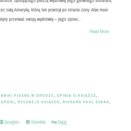
 drodze, opisującego pieszą wędrówkę jego głównego bohatera,
zez całą Amerykę, którą ten powziął po stracie żony. Alan musi
lejny przerwać swoją wędrówkę – jego ojciec...
Read More
ENNIKI PISANE W DRODZE
,
OPINIA O KSIĄŻCE
,
 DROGI
,
RECENZJE KSIĄŻEK
,
RICHARD PAUL EVANS
,
Google+
Stumble
Digg