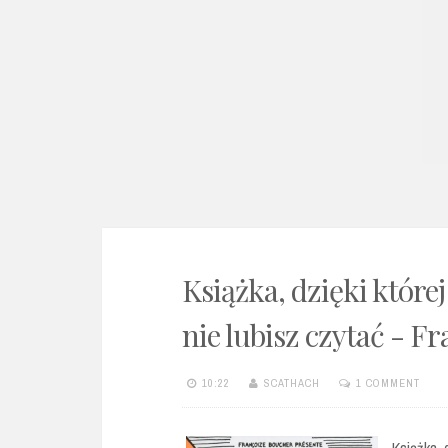
e
n
t
Książka, dzięki której
nie lubisz czytać - F
10:22
SCATHACH
1 COMMENT