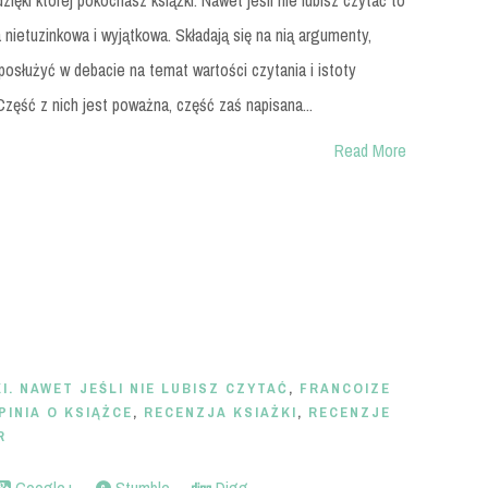
dzięki której pokochasz książki. Nawet jeśli nie lubisz czytać to
a nietuzinkowa i wyjątkowa. Składają się na nią argumenty,
osłużyć w debacie na temat wartości czytania i istoty
Część z nich jest poważna, część zaś napisana...
Read More
. NAWET JEŚLI NIE LUBISZ CZYTAĆ
,
FRANCOIZE
PINIA O KSIĄŻCE
,
RECENZJA KSIAŻKI
,
RECENZJE
R
Google+
Stumble
Digg