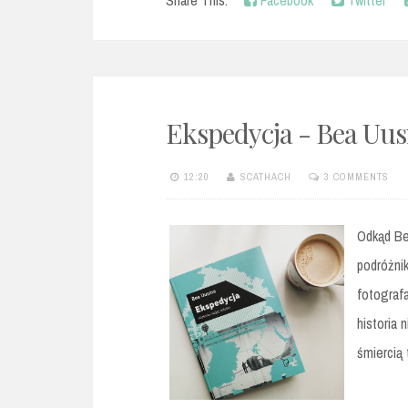
Ekspedycja - Bea Uu
12:20
SCATHACH
3 COMMENTS
Odkąd Be
podróżni
fotografa
historia 
śmiercią t