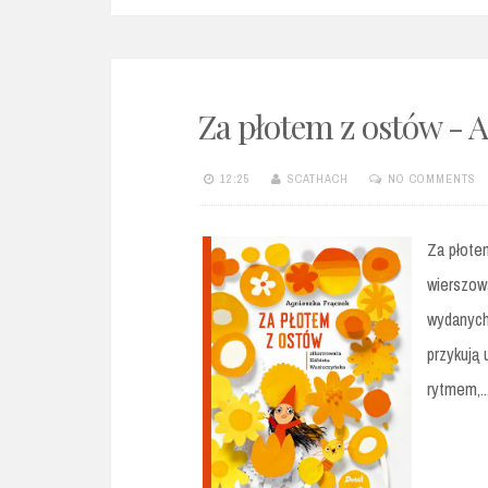
Za płotem z ostów - 
12:25
SCATHACH
NO COMMENTS
Za płote
wierszowa
wydanych
przykują
rytmem,..