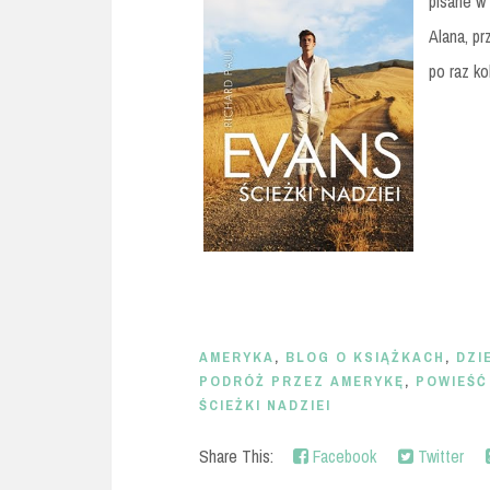
pisane w
Alana, pr
po raz ko
AMERYKA
,
BLOG O KSIĄŻKACH
,
DZI
PODRÓŻ PRZEZ AMERYKĘ
,
POWIEŚĆ
ŚCIEŻKI NADZIEI
Share This:
Facebook
Twitter