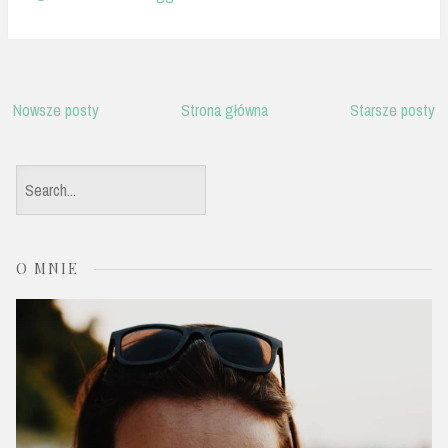
Nowsze posty
Strona główna
Starsze posty
S
e
a
O MNIE
r
c
h
f
o
r