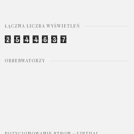
ŁĄCZNA LICZBA WYŚWIETLEŃ
2
5
4
4
6
3
7
OBSERWATORZY
POZYCJONOWANIE STRON - VIRTUAL