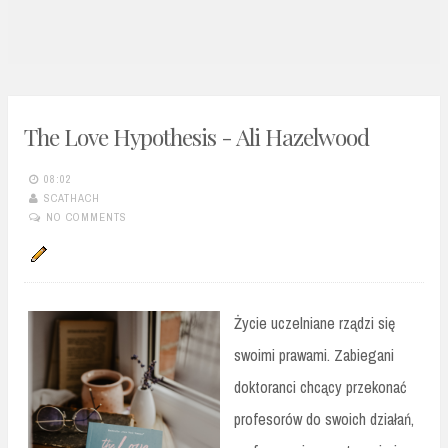
n
t
The Love Hypothesis - Ali Hazelwood
08:02
SCATHACH
NO COMMENTS
Życie uczelniane rządzi się
swoimi prawami. Zabiegani
doktoranci chcący przekonać
profesorów do swoich działań,