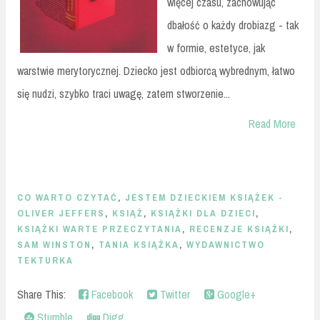
więcej czasu, zachowując
dbałość o każdy drobiazg - tak
w formie, estetyce, jak
warstwie merytorycznej. Dziecko jest odbiorcą wybrednym, łatwo
się nudzi, szybko traci uwagę, zatem stworzenie...
Read More
CO WARTO CZYTAĆ
,
JESTEM DZIECKIEM KSIĄŻEK -
OLIVER JEFFERS
,
KSIĄŻ
,
KSIĄŻKI DLA DZIECI
,
KSIĄŻKI WARTE PRZECZYTANIA
,
RECENZJE KSIĄŻKI
,
SAM WINSTON
,
TANIA KSIĄŻKA
,
WYDAWNICTWO
TEKTURKA
Share This:
Facebook
Twitter
Google+
Stumble
Digg