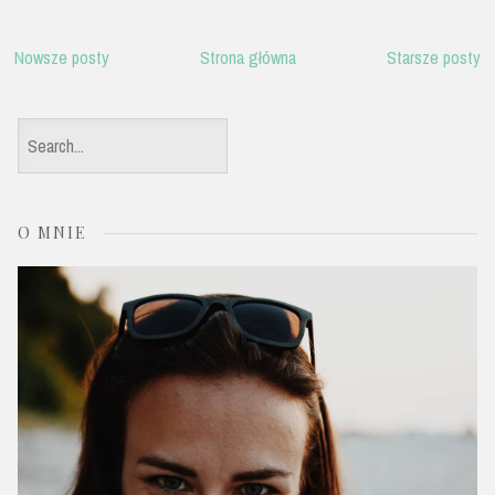
Nowsze posty
Strona główna
Starsze posty
S
e
a
O MNIE
r
c
h
f
o
r
: