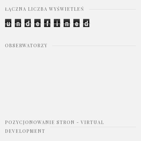
ŁĄCZNA LICZBA WYŚWIETLEŃ
u
n
d
e
f
i
n
e
d
OBSERWATORZY
POZYCJONOWANIE STRON - VIRTUAL
DEVELOPMENT