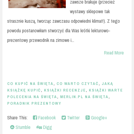
zawsze brakuje (przecież
wystawy sklepowe tak
strasznie kuszą, tworząc zawczasu odpowiedni klimat!). Z tego
powodu postanowiłam stworzyć dla Was krótki lekturowo-
prezentowy przewodnik na zimowe i...
Read More
CO KUPIĆ NA ŚWIĘTA
,
CO WARTO CZYTAĆ
,
JAKĄ
KSIĄŻKĘ KUPIĆ
,
KSIĄŻKI RECENZJE
,
KSIĄŻKI WARTE
POLECENIA NA ŚWIĘTA
,
MERLIN.PL NA ŚWIĘTA
,
PORADNIK PREZENTOWY
Share This:
Facebook
Twitter
Google+
Stumble
Digg