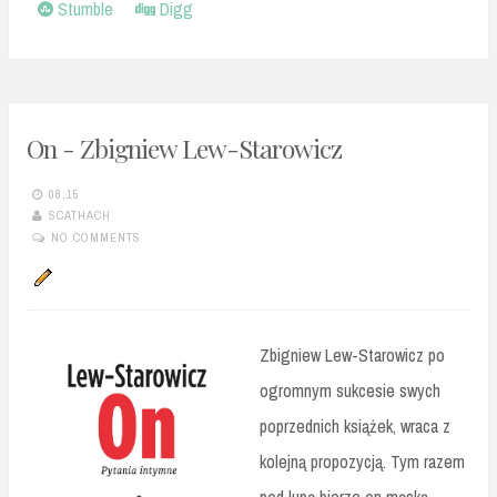
Stumble
Digg
On - Zbigniew Lew-Starowicz
08:15
SCATHACH
NO COMMENTS
Zbigniew Lew-Starowicz po
ogromnym sukcesie swych
poprzednich książek, wraca z
kolejną propozycją. Tym razem
pod lupę bierze on męską