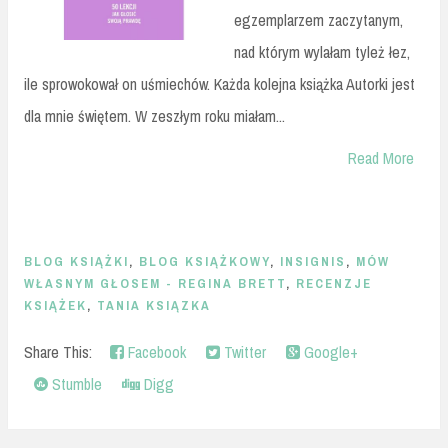
egzemplarzem zaczytanym,
nad którym wylałam tyleż łez,
ile sprowokował on uśmiechów. Każda kolejna książka Autorki jest
dla mnie świętem. W zeszłym roku miałam...
Read More
BLOG KSIĄŻKI
,
BLOG KSIĄŻKOWY
,
INSIGNIS
,
MÓW
WŁASNYM GŁOSEM - REGINA BRETT
,
RECENZJE
KSIĄŻEK
,
TANIA KSIĄZKA
Share This:
Facebook
Twitter
Google+
Stumble
Digg