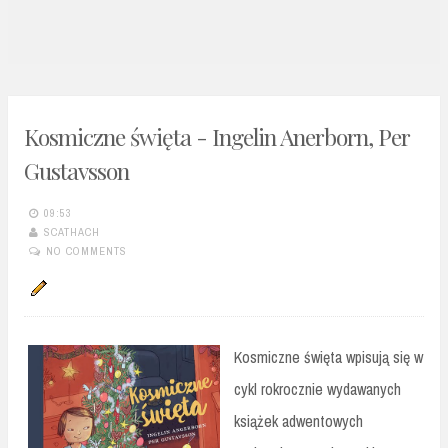
n
t
Kosmiczne święta - Ingelin Anerborn, Per
Gustavsson
09:53
SCATHACH
NO COMMENTS
Kosmiczne święta wpisują się w
cykl rokrocznie wydawanych
książek adwentowych