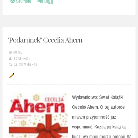
Stumble
Digg
"Podarunek" Cecelia Ahern
08:51
SCATHACH
19 COMMENTS
Wydawnictwo: Świat Książki
Cecelia Ahern. O tej autorce
miałam przyjemność już
wspominać. Każda jej książka
budzi we mnie morze emocji. W