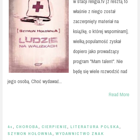
w stacji religia.tv [z resztą to
właśnie z niego został
zaczerpnięty materiał na
książkę, o której wspominam],
wielką popularność zyskał
dopiero jako prowadzący
program "Mam talent". Nie
będę się wiele rozwodzić nad
jego osobą. Choć wydawać...
Read More
4+
,
CHOROBA
,
CIERPIENIE
,
LITERATURA POLSKA
,
SZYMON HOŁOWNIA
,
WYDAWNICTWO ZNAK