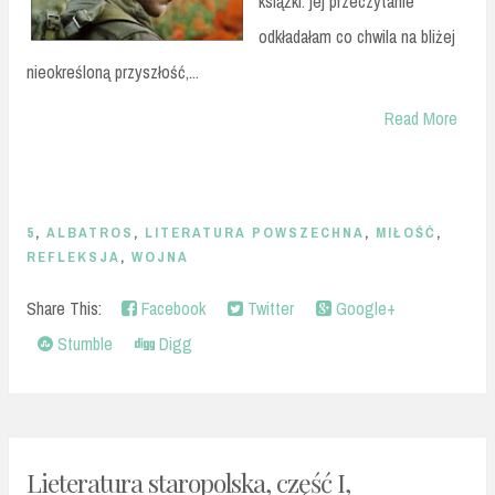
książki. jej przeczytanie
odkładałam co chwila na bliżej
nieokreśloną przyszłość,...
Read More
5
,
ALBATROS
,
LITERATURA POWSZECHNA
,
MIŁOŚĆ
,
REFLEKSJA
,
WOJNA
Share This:
Facebook
Twitter
Google+
Stumble
Digg
Lieteratura staropolska, część I,