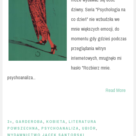
dziwny. Seria "Psychologia na
co dzień" nie wzbudziła we
mnie większych emocji, do
momentu gdy gdzieś podczas
przeglądania witryn
internetowych, mrugnęło mi
hasło "Rozbierz mnie.
psychoanaliza...
Read More
3+
,
GARDEROBA
,
KOBIETA
,
LITERATURA
POWSZECHNA
,
PSYCHOANALIZA
,
UBIÓR
,
WYDAWNICTWO JACEK SANTORSKI