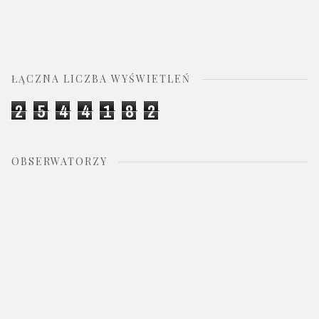
ŁĄCZNA LICZBA WYŚWIETLEŃ
2
5
4
4
1
8
2
OBSERWATORZY