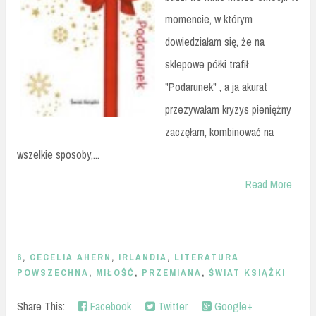
momencie, w którym
dowiedziałam się, że na
sklepowe półki trafił
"Podarunek" , a ja akurat
przezywałam kryzys pieniężny
zaczęłam, kombinować na
wszelkie sposoby,...
Read More
6
,
CECELIA AHERN
,
IRLANDIA
,
LITERATURA
POWSZECHNA
,
MIŁOŚĆ
,
PRZEMIANA
,
ŚWIAT KSIĄŻKI
Share This:
Facebook
Twitter
Google+