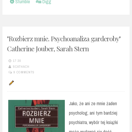
Stumble
Digg
"Rozbierz mnie. Psychoanaliza garderoby"
Catherine Jouber, Sarah Stern
17:30
SCATHACH
9 COMMENTS
Jako, że ani ze mnie żaden
psycholog, ani tym bardziej
psychiatra, wybór tej książki
może wydawać się dość