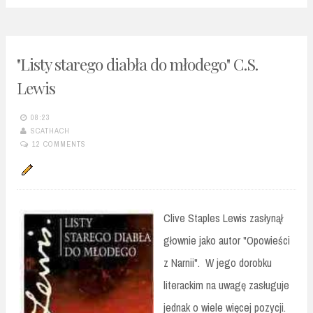
"Listy starego diabła do młodego" C.S.
Lewis
08:23
SCATHACH
12 COMMENTS
Clive Staples Lewis zasłynął
głownie jako autor "Opowieści
z Narnii". W jego dorobku
literackim na uwagę zasługuje
jednak o wiele więcej pozycji.