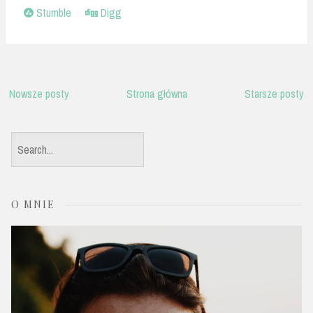
Stumble
Digg
Nowsze posty
Strona główna
Starsze posty
S
e
a
O MNIE
r
c
h
f
o