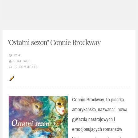
n
t
"Ostatni sezon" Connie Brockway
12:41
SCATHACH
12 COMMENTS
Connie Brockway, to pisarka
amerykańska, nazwana" nową
gwiazdą nastrojowych i
emocjonujących romansów