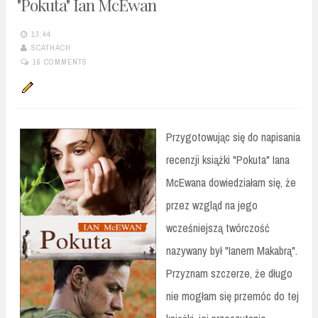
"Pokuta" Ian McEwan
13:44
SCATHACH
16 COMMENTS
Przygotowując się do napisania
recenzji książki "Pokuta" Iana
McEwana dowiedziałam się, że
przez wzgląd na jego
wcześniejszą twórczość
nazywany był "Ianem Makabrą".
Przyznam szczerze, że długo
nie mogłam się przemóc do tej