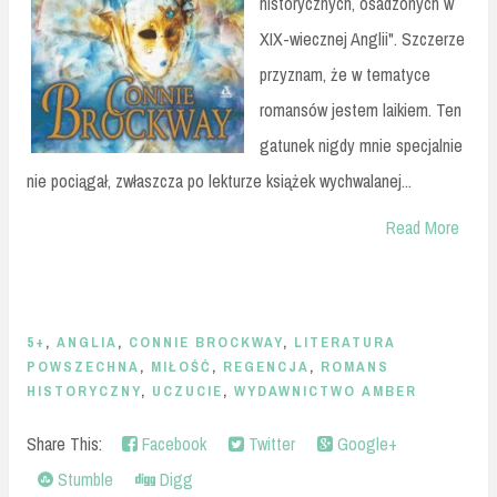
historycznych, osadzonych w
XIX-wiecznej Anglii". Szczerze
przyznam, że w tematyce
romansów jestem laikiem. Ten
gatunek nigdy mnie specjalnie
nie pociągał, zwłaszcza po lekturze książek wychwalanej...
Read More
5+
,
ANGLIA
,
CONNIE BROCKWAY
,
LITERATURA
POWSZECHNA
,
MIŁOŚĆ
,
REGENCJA
,
ROMANS
HISTORYCZNY
,
UCZUCIE
,
WYDAWNICTWO AMBER
Share This:
Facebook
Twitter
Google+
Stumble
Digg