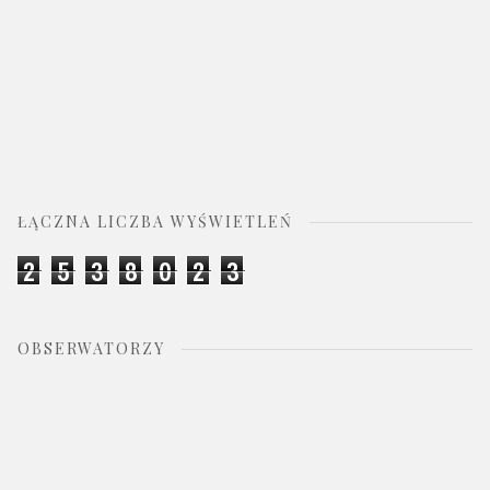
ŁĄCZNA LICZBA WYŚWIETLEŃ
2
5
3
8
0
2
3
OBSERWATORZY