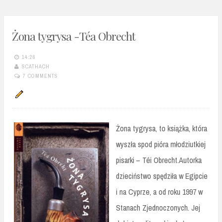
Żona tygrysa -Téa Obrecht
14:26
SCATHACH
7 COMMENTS
Żona tygrysa, to książka, która
wyszła spod pióra młodziutkiej
pisarki – Téi Obrecht.Autorka
dzieciństwo spędziła w Egipcie
i na Cyprze, a od roku 1997 w
Stanach Zjednoczonych. Jej