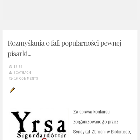
n
t
Rozmyślania o fali popularności pewnej
pisarki...
12:59
SCATHACH
16 COMMENTS
Za sprawą konkursu
zorganizowanego przez
Syndykat Zbrodni w Bibliotece,