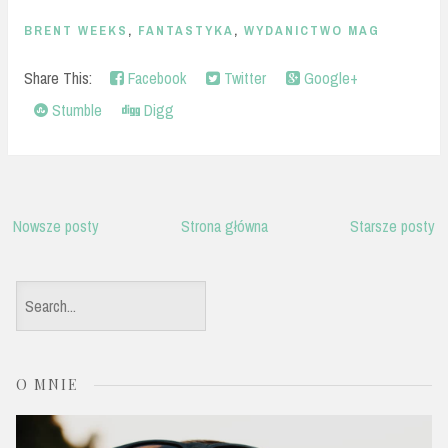
BRENT WEEKS
,
FANTASTYKA
,
WYDANICTWO MAG
Share This:
Facebook
Twitter
Google+
Stumble
Digg
Nowsze posty
Strona główna
Starsze posty
S
e
a
O MNIE
r
c