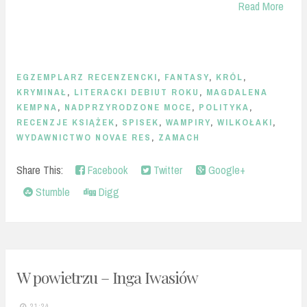
Read More
EGZEMPLARZ RECENZENCKI
,
FANTASY
,
KRÓL
,
KRYMINAŁ
,
LITERACKI DEBIUT ROKU
,
MAGDALENA
KEMPNA
,
NADPRZYRODZONE MOCE
,
POLITYKA
,
RECENZJE KSIĄŻEK
,
SPISEK
,
WAMPIRY
,
WILKOŁAKI
,
WYDAWNICTWO NOVAE RES
,
ZAMACH
Share This:
Facebook
Twitter
Google+
Stumble
Digg
W powietrzu – Inga Iwasiów
21:24