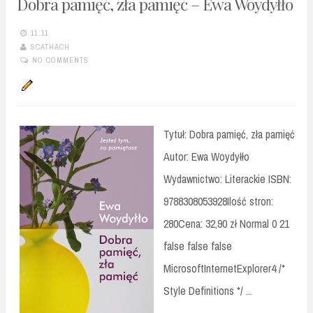
Dobra pamięć, zła pamięć – Ewa Woydyłło
11:11
SCATHACH
NO COMMENTS
Tytuł: Dobra pamięć, zła pamięć
Autor: Ewa Woydyłło
Wydawnictwo: Literackie ISBN:
9788308053928Ilość stron:
280Cena: 32,90 zł Normal 0 21
false false false
MicrosoftInternetExplorer4 /*
Style Definitions */ ...