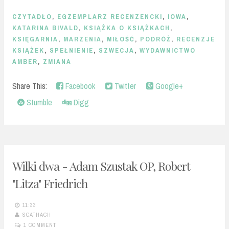
CZYTADŁO
,
EGZEMPLARZ RECENZENCKI
,
IOWA
,
KATARINA BIVALD
,
KSIĄŻKA O KSIĄŻKACH
,
KSIĘGARNIA
,
MARZENIA
,
MIŁOŚĆ
,
PODRÓŻ
,
RECENZJE
KSIĄŻEK
,
SPEŁNIENIE
,
SZWECJA
,
WYDAWNICTWO
AMBER
,
ZMIANA
Share This:
Facebook
Twitter
Google+
Stumble
Digg
Wilki dwa - Adam Szustak OP, Robert
"Litza" Friedrich
11:33
SCATHACH
1 COMMENT