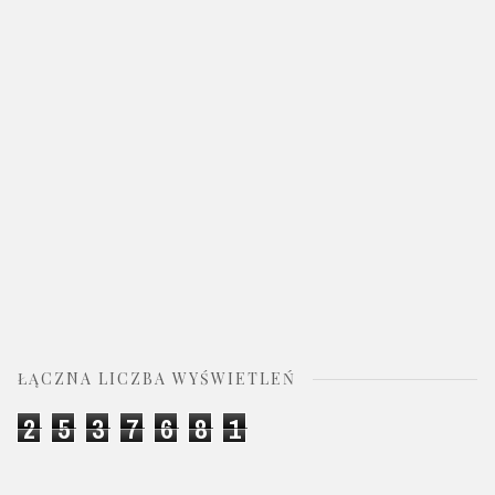
ŁĄCZNA LICZBA WYŚWIETLEŃ
2
5
3
7
6
8
1