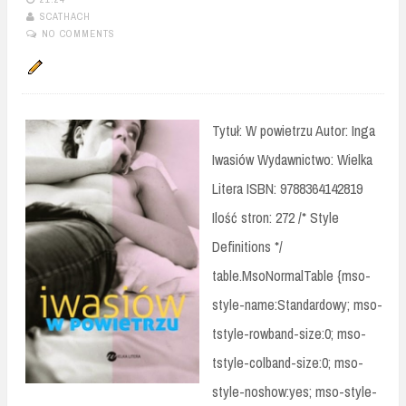
SCATHACH
NO COMMENTS
Tytuł: W powietrzu Autor: Inga
Iwasiów Wydawnictwo: Wielka
Litera ISBN: 9788364142819
Ilość stron: 272 /* Style
Definitions */
table.MsoNormalTable {mso-
style-name:Standardowy; mso-
tstyle-rowband-size:0; mso-
tstyle-colband-size:0; mso-
style-noshow:yes; mso-style-