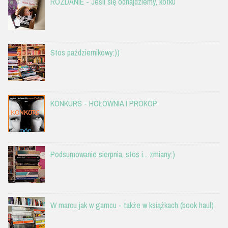
ROZDANIE - Jeśli się odnajdziemy, kotku
Stos październikowy:))
KONKURS - HOŁOWNIA I PROKOP
Podsumowanie sierpnia, stos i... zmiany:)
W marcu jak w garncu - także w książkach (book haul)