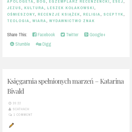
APOLOGETA
,
BÓG
,
EGZEMPLARZ RECENZENCKI
,
ESEJ
,
JEZUS
,
KULTURA
,
LESZEK KOŁAKOWSKI
,
OŚMIESZONY
,
RECENZJE KSIĄŻEK
,
RELIGIA
,
SCEPTYK
,
TEOLOGIA
,
WIARA
,
WYDAWNICTWO ZNAK
Share This:
Facebook
Twitter
Google+
Stumble
Digg
Księgarnia spełnionych marzeń – Katarina
Bivald
20:22
SCATHACH
1 COMMENT