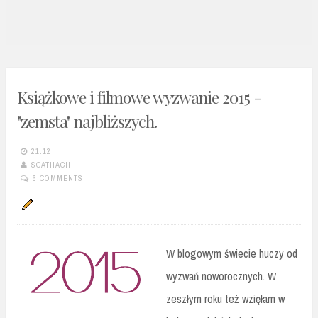
n
t
Książkowe i filmowe wyzwanie 2015 -
"zemsta" najbliższych.
21:12
SCATHACH
6 COMMENTS
W blogowym świecie huczy od
wyzwań noworocznych. W
zeszłym roku też wzięłam w