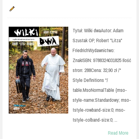
Tytuł: Wilki dwaAutor: Adam
Szustak OP, Robert "Litza"
FriedrichWydawnictwo:
ZnakISBN: 9788324031825 Ilość
stron: 288Cena: 32,90 zł /*
Style Definitions */
table.MsoNormalTable {mso-
style-name:Standardowy; mso-
tstyle-rowband-size:0; mso-
tstyle-colband-size:0; ...
Read More