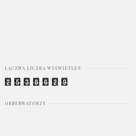
ŁĄCZNA LICZBA WYŚWIETLEŃ
2
5
3
8
6
2
9
OBSERWATORZY