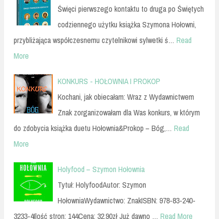
Święci pierwszego kontaktu to druga po Świętych
codziennego użytku książka Szymona Hołowni,
przybliżająca współczesnemu czytelnikowi sylwetki ś…
Read
More
KONKURS - HOŁOWNIA I PROKOP
Kochani, jak obiecałam: Wraz z Wydawnictwem
Znak zorganizowałam dla Was konkurs, w którym
do zdobycia książka duetu Hołownia&Prokop – Bóg,…
Read
More
Holyfood – Szymon Hołownia
Tytuł: HolyfoodAutor: Szymon
HołowniaWydawnictwo: ZnakISBN: 978-83-240-
3233-4Ilość stron: 144Cena: 32,90zł Już dawno …
Read More