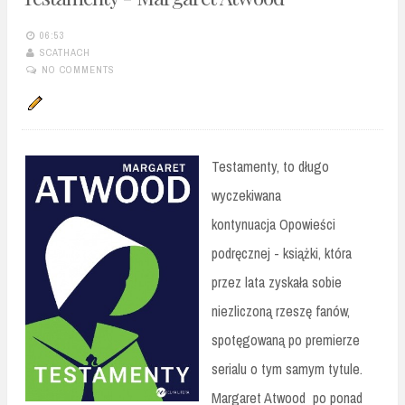
06:53
SCATHACH
NO COMMENTS
Testamenty, to długo
wyczekiwana
kontynuacja Opowieści
podręcznej - książki, która
przez lata zyskała sobie
niezliczoną rzeszę fanów,
spotęgowaną po premierze
serialu o tym samym tytule.
Margaret Atwood po ponad