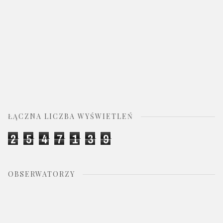
ŁĄCZNA LICZBA WYŚWIETLEŃ
2
5
4
7
1
3
9
OBSERWATORZY