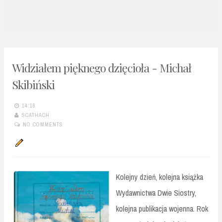
n
t
Widziałem pięknego dzięcioła - Michał
Skibiński
14:18
SCATHACH
NO COMMENTS
Kolejny dzień, kolejna książka
Wydawnictwa Dwie Siostry,
kolejna publikacja wojenna. Rok