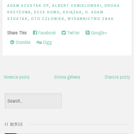
ADAM SZUSTAK OP
,
ALBERT CHMIELOWSKI
,
DROGA
KRZYŻOWA
,
ECCE HOMO
,
KSIĄŻKA
,
O. ADAM
SZUSTAK
,
OTO CZŁOWIEK
,
WYDAWNICTWO ZNAK
Share This:
Facebook
Twitter
Google+
Stumble
Digg
Nowsze posty
Strona główna
Starsze posty
S
e
a
O MNIE
r