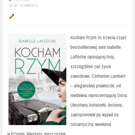
NO COMMENTS
Kocham Rzym to trzecia część
bestsellerowej serii Isabelle
Laflèche opisującej losy,
szczególnie zaś życie
zawodowe, Catherine Lambert
– eleganckiej prawniczki, od
niedawna reprezentującej Diora.
Ukochany bohaterki, Antoine,
zaproponował jej wypad na
romantyczny weekend
w Rzymie. Niestety, mężczyźnie...