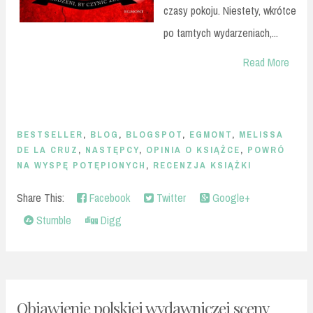
czasy pokoju. Niestety, wkrótce
po tamtych wydarzeniach,...
Read More
BESTSELLER
,
BLOG
,
BLOGSPOT
,
EGMONT
,
MELISSA
DE LA CRUZ
,
NASTĘPCY
,
OPINIA O KSIĄŻCE
,
POWRÓ
NA WYSPĘ POTĘPIONYCH
,
RECENZJA KSIĄŻKI
Share This:
Facebook
Twitter
Google+
Stumble
Digg
Objawienie polskiej wydawniczej sceny