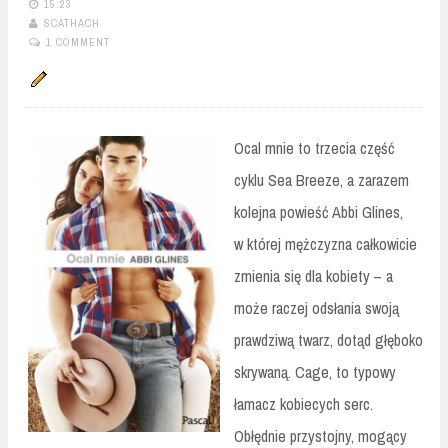
15:23
SCATHACH
1 COMMENT
Ocal mnie to trzecia część
cyklu Sea Breeze, a zarazem
kolejna powieść Abbi Glines,
w której mężczyzna całkowicie
zmienia się dla kobiety – a
może raczej odsłania swoją
prawdziwą twarz, dotąd głęboko
skrywaną. Cage, to typowy
łamacz kobiecych serc.
Obłędnie przystojny, mogący