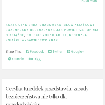
Read More
AGATA CZYKIERDA-GRABOWSKA
,
BLOG KSIĄŻKOWY
,
EGZEMPLARZ RECENZENCKI
,
JAK POWIETRZE
,
OPINIA
O KSIĄŻCE
,
POLSKIE YOUNG ADULT
,
RECENZJA
KSIĄŻKI
,
WYDAWNICTWO ZNAK
Share This:
Facebook
Twitter
Google+
Stumble
Digg
Cecylka Knedelek przedstawia: zasady
bezpieczeństwa nie tylko dla
przedszkolaków