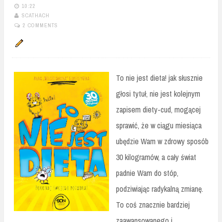
10:22
SCATHACH
2 COMMENTS
To nie jest dieta! jak słusznie
głosi tytuł, nie jest kolejnym
zapisem diety-cud, mogącej
sprawić, że w ciągu miesiąca
ubędzie Wam w zdrowy sposób
30 kilogramów, a cały świat
padnie Wam do stóp,
podziwiając radykalną zmianę.
To coś znacznie bardziej
zaawansowanego i