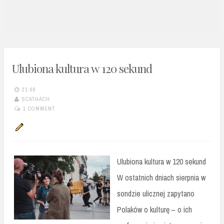
n
t
Ulubiona kultura w 120 sekund
21:08
SCATHACH
1 COMMENT
Ulubiona kultura w 120 sekund
W ostatnich dniach sierpnia w
sondzie ulicznej zapytano
Polaków o kulturę – o ich