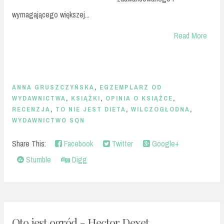
wymagającego większej...
Read More
ANNA GRUSZCZYŃSKA
,
EGZEMPLARZ OD
WYDAWNICTWA
,
KSIĄŻKI
,
OPINIA O KSIĄŻCE
,
RECENZJA
,
TO NIE JEST DIETA
,
WILCZOGŁODNA
,
WYDAWNICTWO SQN
Share This:
Facebook
Twitter
Google+
Stumble
Digg
Oto jest ogród - Hector Dexet