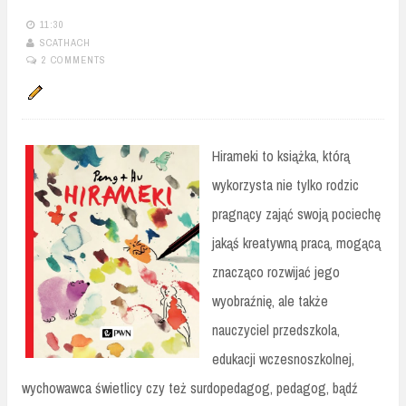
11:30
SCATHACH
2 COMMENTS
Hirameki to książka, którą
wykorzysta nie tylko rodzic
pragnący zająć swoją pociechę
jakąś kreatywną pracą, mogącą
znacząco rozwijać jego
wyobraźnię, ale także
nauczyciel przedszkola,
edukacji wczesnoszkolnej,
wychowawca świetlicy czy też surdopedagog, pedagog, bądź