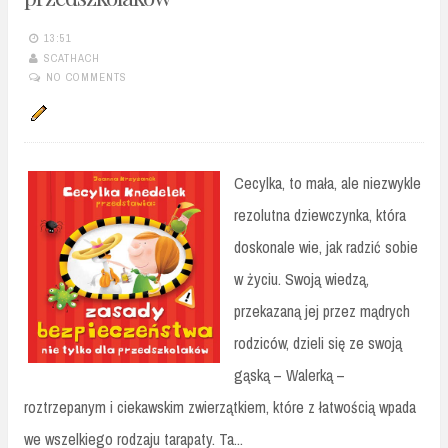
13:51
SCATHACH
NO COMMENTS
Cecylka, to mała, ale niezwykle
rezolutna dziewczynka, która
doskonale wie, jak radzić sobie
w życiu. Swoją wiedzą,
przekazaną jej przez mądrych
rodziców, dzieli się ze swoją
gąską – Walerką –
roztrzepanym i ciekawskim zwierzątkiem, które z łatwością wpada
we wszelkiego rodzaju tarapaty. Ta...