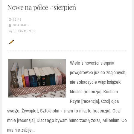
Nowe na półce #sierpień
08:49
SCATHACH
5 COMMENTS
Wiele z nowości sierpnia
powędrowało już do znajomych,
nie zobaczycie więc książek:
Idealna [recenzja], Kocham
Rzym [recenzja], Czcij ojca
swego, Żywopłot, Sztokholm - znam to miasto [recenzja], Ocal
mnie [recenzja], Dlaczego bywam humorzastą zołzą, Millenium. Co
nas nie zabije,...