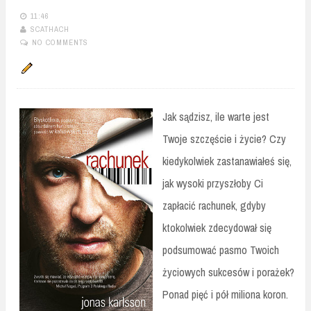
11:46
SCATHACH
NO COMMENTS
Jak sądzisz, ile warte jest
Twoje szczęście i życie? Czy
kiedykolwiek zastanawiałeś się,
jak wysoki przyszłoby Ci
zapłacić rachunek, gdyby
ktokolwiek zdecydował się
podsumować pasmo Twoich
życiowych sukcesów i porażek?
Ponad pięć i pół miliona koron.