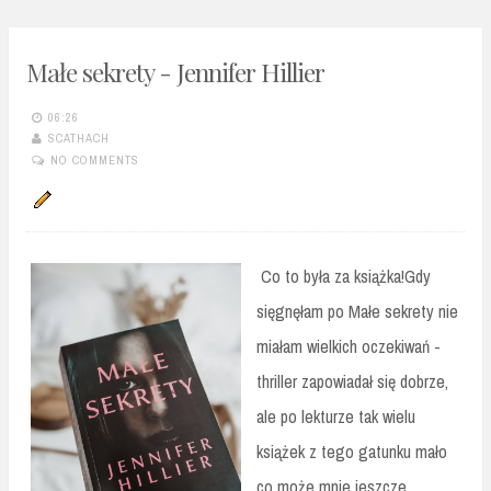
Małe sekrety - Jennifer Hillier
06:26
SCATHACH
NO COMMENTS
Co to była za książka!Gdy
sięgnęłam po Małe sekrety nie
miałam wielkich oczekiwań -
thriller zapowiadał się dobrze,
ale po lekturze tak wielu
książek z tego gatunku mało
co może mnie jeszcze