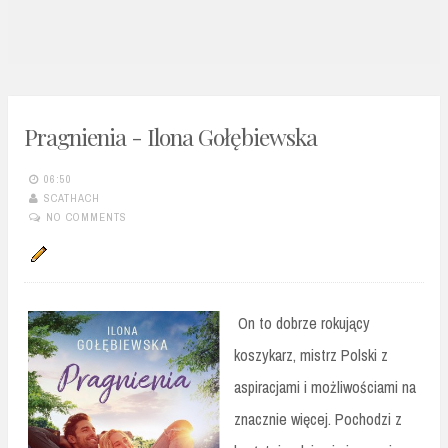
n
t
Pragnienia - Ilona Gołębiewska
06:50
SCATHACH
NO COMMENTS
On to dobrze rokujący
koszykarz, mistrz Polski z
aspiracjami i możliwościami na
znacznie więcej. Pochodzi z