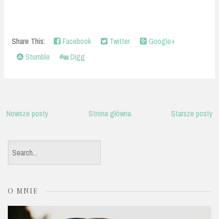
Share This:
Facebook
Twitter
Google+
Stumble
Digg
Nowsze posty
Strona główna
Starsze posty
S
e
a
O MNIE
r
c