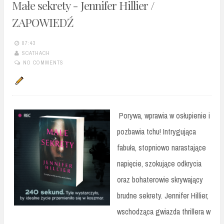
Małe sekrety - Jennifer Hillier /
ZAPOWIEDŹ
07:43
SCATHACH
NO COMMENTS
Porywa, wprawia w osłupienie i
pozbawia tchu! Intrygująca
fabuła, stopniowo narastające
napięcie, szokujące odkrycia
oraz bohaterowie skrywający
brudne sekrety. Jennifer Hillier,
wschodząca gwiazda thrillera w