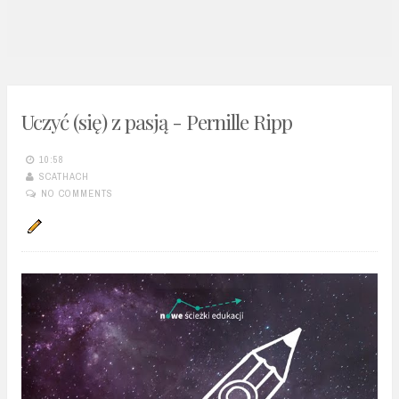
n
t
Uczyć (się) z pasją - Pernille Ripp
10:58
SCATHACH
NO COMMENTS