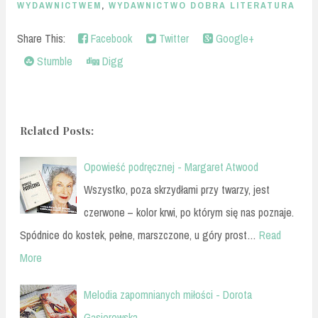
WYDAWNICTWEM
,
WYDAWNICTWO DOBRA LITERATURA
Share This:
Facebook
Twitter
Google+
Stumble
Digg
Related Posts:
Opowieść podręcznej - Margaret Atwood
Wszystko, poza skrzydłami przy twarzy, jest
czerwone – kolor krwi, po którym się nas poznaje.
Spódnice do kostek, pełne, marszczone, u góry prost…
Read
More
Melodia zapomnianych miłości - Dorota
Gąsiorowska