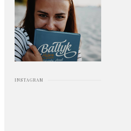
o
r
:
INSTAGRAM