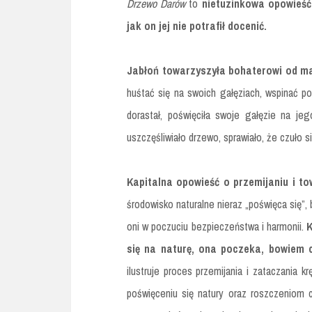
Drzewo Darów
to
nietuzinkowa opowieść
jak on jej nie potrafił docenić.
Jabłoń towarzyszyła bohaterowi od ma
huśtać się na swoich gałęziach, wspinać po
dorastał, poświęciła swoje gałęzie na j
uszczęśliwiało drzewo, sprawiało, że czuło 
Kapitalna opowieść o przemijaniu i t
środowisko naturalne nieraz „poświęca się”,
oni w poczuciu bezpieczeństwa i harmonii.
K
się na naturę, ona poczeka, bowiem c
ilustruje proces przemijania i zataczania k
poświęceniu się natury oraz roszczeniom 