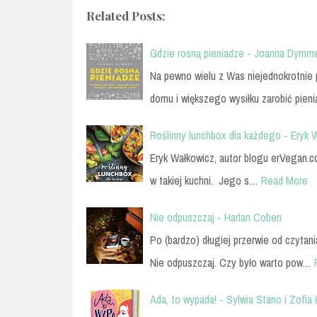
Related Posts:
Gdzie rosną pieniadze - Joanna Dymm
Na pewno wielu z Was niejednokrotnie 
domu i większego wysiłku zarobić pien
Roślinny lunchbox dla każdego - Eryk 
Eryk Wałkowicz, autor blogu erVegan.com
w takiej kuchni. Jego s…
Read More
Nie odpuszczaj - Harlan Coben
Po (bardzo) długiej przerwie od czyta
Nie odpuszczaj. Czy było warto pow…
Ada, to wypada! - Sylwia Stano i Zofia