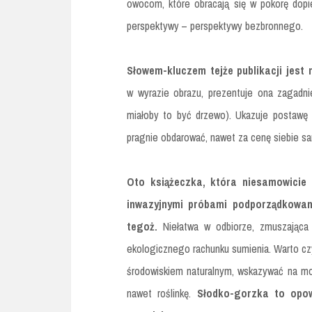
owocom, które obracają się w pokorę dopi
perspektywy – perspektywy bezbronnego.
Słowem-kluczem tejże publikacji jest 
w wyrazie obrazu, prezentuje ona zagadnie
miałoby to być drzewo). Ukazuje postawę 
pragnie obdarować, nawet za cenę siebie s
Oto książeczka, która niesamowicie 
inwazyjnymi próbami podporządkowan
tegoż.
Niełatwa w odbiorze, zmuszająca 
ekologicznego rachunku sumienia. Warto czyt
środowiskiem naturalnym, wskazywać na moż
nawet roślinkę.
Słodko-gorzka to opow