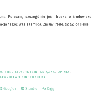
ażna.
Polecam, szczególnie jeśli troska o środowisko
adacja tegoż Was zasmuca
. Zmiany trzeba zacząć od siebie.
. SHEL SILVERSTEIN
,
KSIĄŻKA
,
OPINIA
,
DAWNICTWO KINDERKULKA
Google+
Stumble
Digg