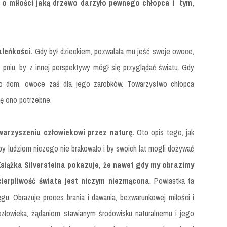
 o miłości jaką drzewo darzyło pewnego chłopca i tym,
leńkości.
Gdy był dzieckiem, pozwalała mu jeść swoje owoce,
 pniu, by z innej perspektywy mógł się przyglądać światu. Gdy
ego dom, owoce zaś dla jego zarobków. Towarzystwo chłopca
się ono potrzebne.
owarzyszeniu człowiekowi przez naturę.
Oto opis tego, jak
 by ludziom niczego nie brakowało i by swoich lat mogli dożywać
siążka Silversteina pokazuje, że nawet gdy my obrazimy
ierpliwość świata jest niczym niezmącona
. Powiastka ta
ręgu. Obrazuje proces brania i dawania, bezwarunkowej miłości i
człowieka, żądaniom stawianym środowisku naturalnemu i jego