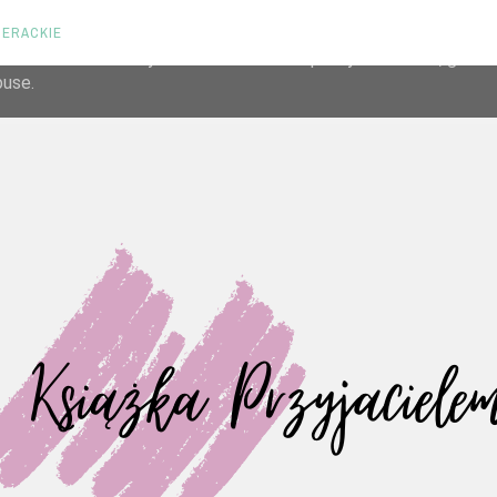
TERACKIE
liver its services and to analyze traffic. Your IP address and us
rmance and security metrics to ensure quality of service, gene
buse.