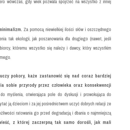
ero wówczas, gdy wiek pozwala spojrzeć na wszystko z innej
minimalizm.
Za pomocą niewielkiej ilości słów i oszczędnego
nia tak ekologii, jak poszanowania dla drugiego (nawet, jeśli
biorcy, któremu wszystko się należy i dawcy, który wszystkim
amego.
uczy pokory, każe zastanowić się nad coraz bardziej
ia sobie przyrody przez człowieka oraz konsekwencji
do myślenia, otwierająca pole do dyskusji i prowokująca do
ać ją dzieciom i za jej pośrednictwem uczyć dobrych relacji ze
liwości ratowania go przed degradacją i dbania o najmniejszą
ieść, z której zaczerpną tak samo dorośli, jak mali