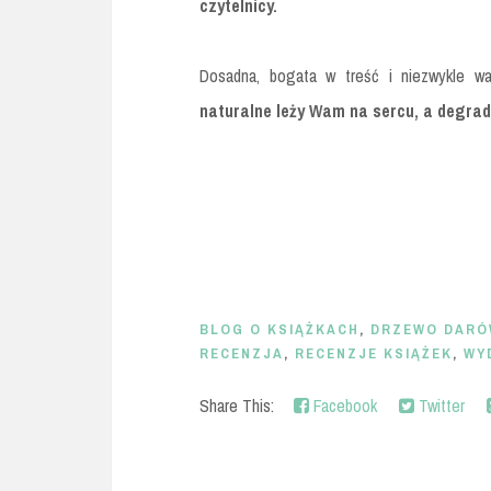
czytelnicy.
Dosadna, bogata w treść i niezwykle w
naturalne leży Wam na sercu, a degr
BLOG O KSIĄŻKACH
,
DRZEWO DARÓW
RECENZJA
,
RECENZJE KSIĄŻEK
,
WY
Share This:
Facebook
Twitter