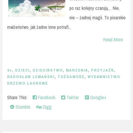
po raz kolejny czarują… Nie,
nie – żadnej magii. To pisarskie
małżeństwo, jak żadne inne potrafi...
Read More
4+
,
DZIECI
,
DZIECIŃSTWO
,
MARZENIA
,
PRZYJAŹŃ
,
RADOSŁAW LEMAŃSKI
,
TOŻSAMOŚĆ
,
WYDAWNICTWO
DRZEWO LAUROWE
Share This:
Facebook
Twitter
Google+
Stumble
Digg