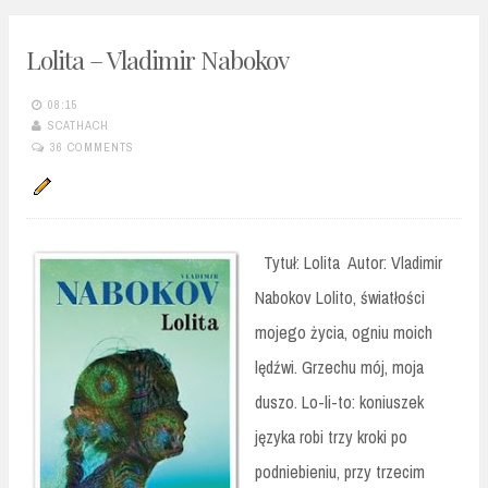
Lolita – Vladimir Nabokov
08:15
SCATHACH
36 COMMENTS
Tytuł: Lolita Autor: Vladimir
Nabokov Lolito, światłości
mojego życia, ogniu moich
lędźwi. Grzechu mój, moja
duszo. Lo-li-to: koniuszek
języka robi trzy kroki po
podniebieniu, przy trzecim