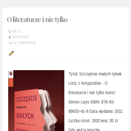
O literaturze i nie tylko
08:31
SCATHACH
12 COMMENTS
Tytuł: Szczęście małych rybek.
Listy z Antypodów - O
literaturze i nie tylko Autor:
Simon Leys ISBN: 978-83-
89933-41-6 Data wydania: 2011
Liczba stron: 152Cena: 30 zł
Gdy widzę książkę