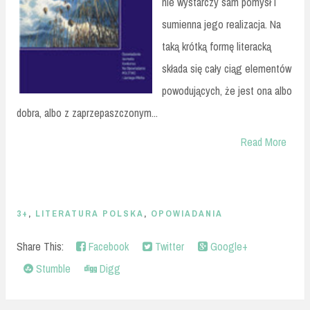
nie wystarczy sam pomysł i
sumienna jego realizacja. Na
taką krótką formę literacką
składa się cały ciąg elementów
powodujących, że jest ona albo
dobra, albo z zaprzepaszczonym...
Read More
3+
,
LITERATURA POLSKA
,
OPOWIADANIA
Share This:
Facebook
Twitter
Google+
Stumble
Digg