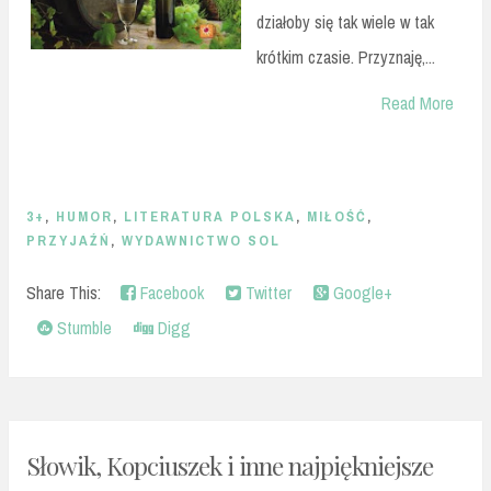
działoby się tak wiele w tak
krótkim czasie. Przyznaję,...
Read More
3+
,
HUMOR
,
LITERATURA POLSKA
,
MIŁOŚĆ
,
PRZYJAŹŃ
,
WYDAWNICTWO SOL
Share This:
Facebook
Twitter
Google+
Stumble
Digg
Słowik, Kopciuszek i inne najpiękniejsze