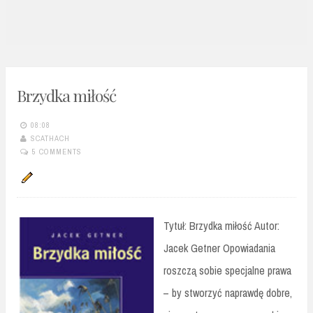
n
t
Brzydka miłość
08:08
SCATHACH
5 COMMENTS
Tytuł: Brzydka miłość Autor:
Jacek Getner Opowiadania
roszczą sobie specjalne prawa
– by stworzyć naprawdę dobre,