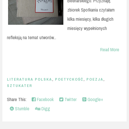
Bednarskiego. Przyznaję,
zbiorek Spotkania czytałam
kilka miesięcy, kilka długich
miesięcy wypełnionych
refleksją na temat utworów...
Read More
LITERATURA POLSKA
,
POETYCKOŚĆ
,
POEZJA
,
SZTUKATER
Share This:
Facebook
Twitter
Google+
Stumble
Digg