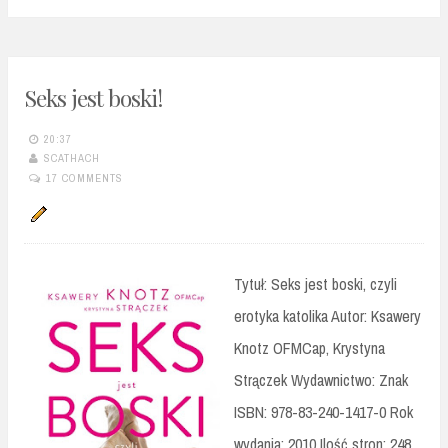
Seks jest boski!
20:37
SCATHACH
17 COMMENTS
Tytuł: Seks jest boski, czyli
erotyka katolika Autor: Ksawery
Knotz OFMCap, Krystyna
Strączek Wydawnictwo: Znak
ISBN: 978-83-240-1417-0 Rok
wydania: 2010 Ilość stron: 248