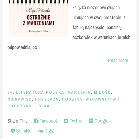
książka niezobowiązująca,
ujmująca w swej prostocie, z
fabułą najczęściej banalną,
aczkolwiek w warunkach letnich
odpowiednią, bo...
Read More
3+
,
LITERATURA POLSKA
,
MARZENIA
,
MIŁOŚĆ
,
NIENAWIŚĆ
,
PRZYJAŹŃ
,
RODZINA
,
WYDAWNICTWO
PRÓSZYŃKI I S-KA
Share This:
Facebook
Twitter
Google+
Stumble
Digg