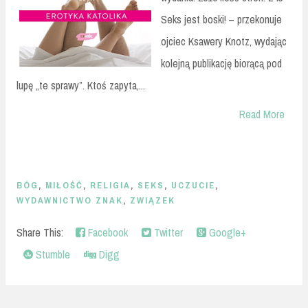
Seks jest boski! – przekonuje
ojciec Ksawery Knotz, wydając
kolejną publikację biorącą pod
lupę „te sprawy”. Ktoś zapyta,...
Read More
BÓG
,
MIŁOŚĆ
,
RELIGIA
,
SEKS
,
UCZUCIE
,
WYDAWNICTWO ZNAK
,
ZWIĄZEK
Share This:
Facebook
Twitter
Google+
Stumble
Digg