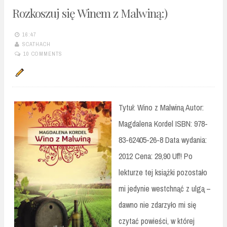
Rozkoszuj się Winem z Malwiną:)
16:47
SCATHACH
10 COMMENTS
Tytuł: Wino z Malwiną Autor:
Magdalena Kordel ISBN: 978-
83-62405-26-8 Data wydania:
2012 Cena: 29,90 Uff! Po
lekturze tej książki pozostało
mi jedynie westchnąć z ulgą –
dawno nie zdarzyło mi się
czytać powieści, w której