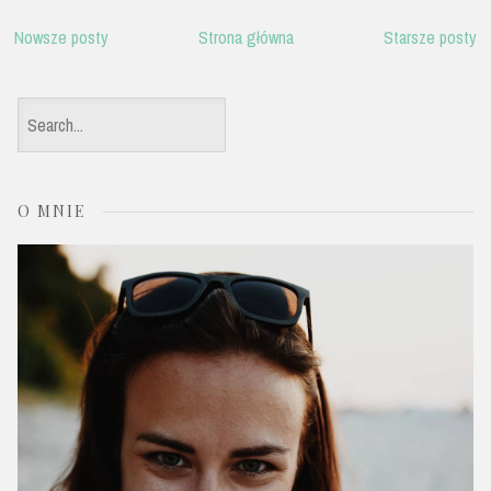
Nowsze posty
Strona główna
Starsze posty
S
e
a
O MNIE
r
c
h
f
o
r
: