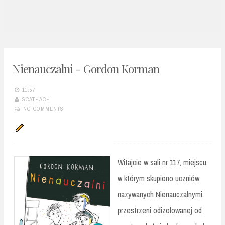
n
t
Nienauczalni - Gordon Korman
11:57
SCATHACH
NO COMMENTS
Witajcie w sali nr 117, miejscu,
w którym skupiono uczniów
nazywanych Nienauczalnymi,
przestrzeni odizolowanej od