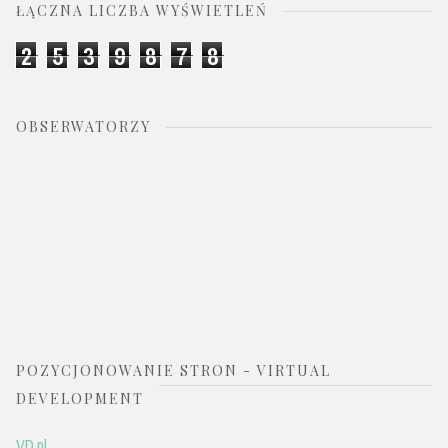
ŁĄCZNA LICZBA WYŚWIETLEŃ
2
5
3
9
8
7
8
OBSERWATORZY
POZYCJONOWANIE STRON - VIRTUAL
DEVELOPMENT
VD.pl