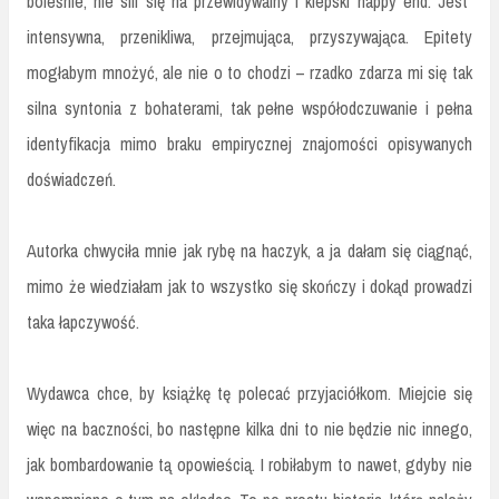
boleśnie, nie sili się na przewidywalny i kiepski happy end. Jest
intensywna, przenikliwa, przejmująca, przyszywająca. Epitety
mogłabym mnożyć, ale nie o to chodzi – rzadko zdarza mi się tak
silna syntonia z bohaterami, tak pełne współodczuwanie i pełna
identyfikacja mimo braku empirycznej znajomości opisywanych
doświadczeń.
Autorka chwyciła mnie jak rybę na haczyk, a ja dałam się ciągnąć,
mimo że wiedziałam jak to wszystko się skończy i dokąd prowadzi
taka łapczywość.
Wydawca chce, by książkę tę polecać przyjaciółkom. Miejcie się
więc na baczności, bo następne kilka dni to nie będzie nic innego,
jak bombardowanie tą opowieścią. I robiłabym to nawet, gdyby nie