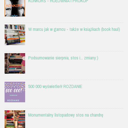
KONKURS - HOŁOWNIA I PROKOP
W marcu jak w garncu - także w książkach (book haul)
Podsumowanie sierpnia, stos i... zmiany:)
500 000 wyświetleń! ROZDANIE
Monumentalny listopadowy stos na chandrę