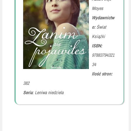
Moyes
Wydawnictw
o:
Świat
Książki
ISBN:
97883794321
34
Ilość stron:
382
Seria
: Leniwa niedziela