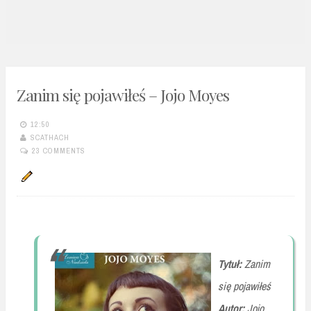
n
t
Zanim się pojawiłeś – Jojo Moyes
12:50
SCATHACH
23 COMMENTS
Tytuł:
Zanim
się pojawiłeś
Autor:
Jojo