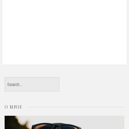
S
e
a
O MNIE
r
c
h