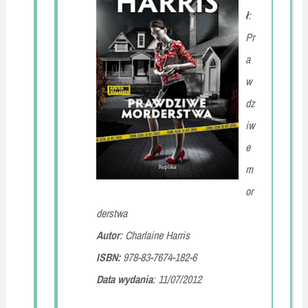
ł
:
Pr
a
w
dz
iw
e
m
or
derstwa
Autor
: Charlaine Harris
ISBN:
978-83-7674-182-6
Data wydania
:
11/07/2012