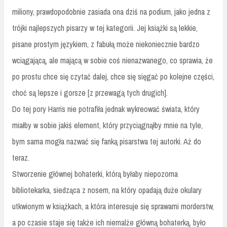
miliony, prawdopodobnie zasiada ona dziś na podium, jako jedna z
trójki najlepszych pisarzy w tej kategorii. Jej książki są lekkie,
pisane prostym językiem, z fabułą może niekoniecznie bardzo
wciągającą, ale mającą w sobie coś nienazwanego, co sprawia, że
po prostu chce się czytać dalej, chce się sięgać po kolejne części,
choć są lepsze i gorsze [z przewagą tych drugich].
Do tej pory Harris nie potrafiła jednak wykreować świata, który
miałby w sobie jakiś element, który przyciągnąłby mnie na tyle,
bym sama mogła nazwać się fanką pisarstwa tej autorki. Aż do
teraz.
Stworzenie głównej bohaterki, którą byłaby niepozorna
bibliotekarka, siedząca z nosem, na który opadają duże okulary
utkwionym w książkach, a która interesuje się sprawami morderstw,
a po czasie staje się także ich niemalże główną bohaterką, było