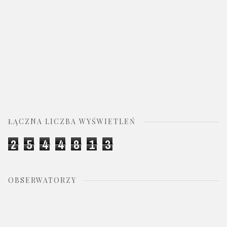
ŁĄCZNA LICZBA WYŚWIETLEŃ
2
5
4
4
8
1
3
OBSERWATORZY