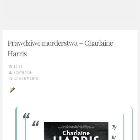
n
t
Prawdziwe morderstwa – Charlaine
Harris
12:28
SCATHACH
17 COMMENTS
Ty
tu