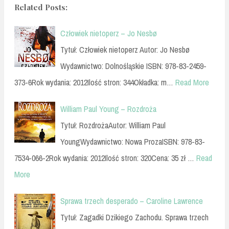
Related Posts:
Człowiek nietoperz – Jo Nesbø
Tytuł: Człowiek nietoperz Autor: Jo Nesbø
Wydawnictwo: Dolnośląskie ISBN: 978-83-2459-
373-6Rok wydania: 2012Ilość stron: 344Okładka: m…
Read More
William Paul Young – Rozdroża
Tytuł: RozdrożaAutor: William Paul
YoungWydawnictwo: Nowa ProzaISBN: 978-83-
7534-066-2Rok wydania: 2012Ilość stron: 320Cena: 35 zł …
Read
More
Sprawa trzech desperado – Caroline Lawrence
Tytuł: Zagadki Dzikiego Zachodu. Sprawa trzech