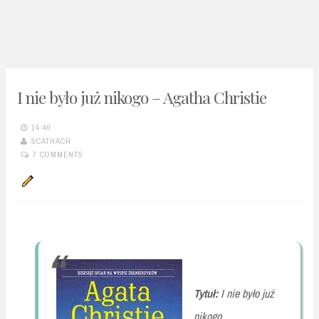
n
t
I nie było już nikogo – Agatha Christie
14:40
SCATHACH
7 COMMENTS
Tytuł:
I nie było już
nikogo