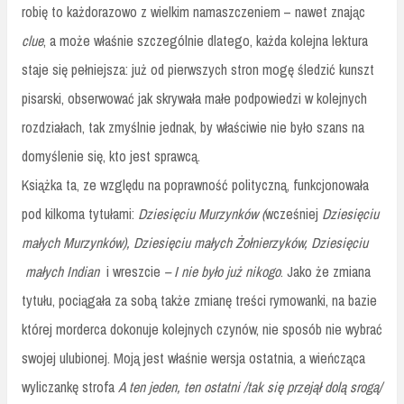
robię to każdorazowo z wielkim namaszczeniem – nawet znając
clue
, a może właśnie szczególnie dlatego, każda kolejna lektura
staje się pełniejsza: już od pierwszych stron mogę śledzić kunszt
pisarski, obserwować jak skrywała małe podpowiedzi w kolejnych
rozdziałach, tak zmyślnie jednak, by właściwie nie było szans na
domyślenie się, kto jest sprawcą.
Książka ta, ze względu na poprawność polityczną, funkcjonowała
pod kilkoma tytułami:
Dziesięciu Murzynków (
wcześniej
Dziesięciu
małych Murzynków), Dziesięciu małych Żołnierzyków, Dziesięciu
małych Indian
i wreszcie
– I nie było już nikogo
. Jako że zmiana
tytułu, pociągała za sobą także zmianę treści rymowanki, na bazie
której morderca dokonuje kolejnych czynów, nie sposób nie wybrać
swojej ulubionej. Moją jest właśnie wersja ostatnia, a wieńcząca
wyliczankę strofa
A ten jeden, ten ostatni /tak się przejął dolą srogą/