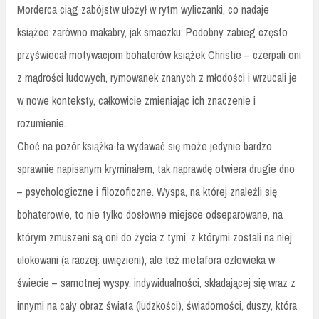
Morderca ciąg zabójstw ułożył w rytm wyliczanki, co nadaje
książce zarówno makabry, jak smaczku. Podobny zabieg często
przyświecał motywacjom bohaterów książek Christie – czerpali oni
z mądrości ludowych, rymowanek znanych z młodości i wrzucali je
w nowe konteksty, całkowicie zmieniając ich znaczenie i
rozumienie.
Choć na pozór książka ta wydawać się może jedynie bardzo
sprawnie napisanym kryminałem, tak naprawdę otwiera drugie dno
– psychologiczne i filozoficzne. Wyspa, na której znaleźli się
bohaterowie, to nie tylko dosłowne miejsce odseparowane, na
którym zmuszeni są oni do życia z tymi, z którymi zostali na niej
ulokowani (a raczej: uwięzieni), ale też metafora człowieka w
świecie – samotnej wyspy, indywidualności, składającej się wraz z
innymi na cały obraz świata (ludzkości), świadomości, duszy, która