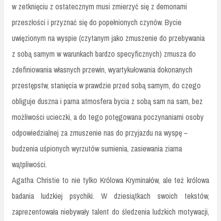
w zetknięciu z ostatecznym musi zmierzyć się z demonami
przeszłości i przyznać się do popełnionych czynów. Bycie
uwięzionym na wyspie (czytanym jako zmuszenie do przebywania
z sobą samym w warunkach bardzo specyficznych) zmusza do
zdefiniowania własnych przewin, wyartykułowania dokonanych
przestępstw, stanięcia w prawdzie przed sobą samym, do czego
obliguje duszna i parna atmosfera bycia z sobą sam na sam, bez
możliwości ucieczki, a do tego potęgowana poczynaniami osoby
odpowiedzialnej za zmuszenie nas do przyjazdu na wyspę –
budzenia uśpionych wyrzutów sumienia, zasiewania ziarna
wątpliwości.
Agatha Christie to nie tylko Królowa Kryminałów, ale też królowa
badania ludzkiej psychiki. W dziesiątkach swoich tekstów,
zaprezentowała niebywały talent do śledzenia ludzkich motywacji,