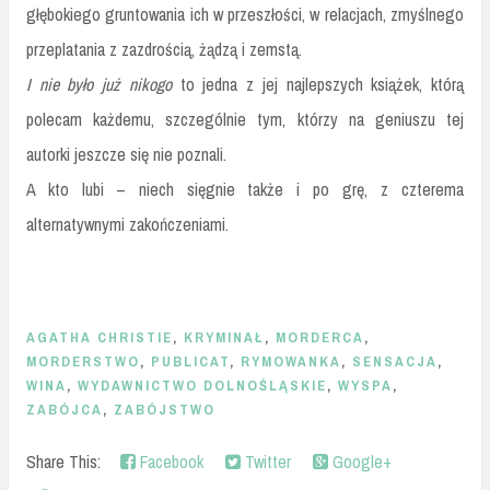
głębokiego gruntowania ich w przeszłości, w relacjach, zmyślnego
przeplatania z zazdrością, żądzą i zemstą.
I nie było już nikogo
to jedna z jej najlepszych książek, którą
polecam każdemu, szczególnie tym, którzy na geniuszu tej
autorki jeszcze się nie poznali.
A kto lubi – niech sięgnie także i po grę, z czterema
alternatywnymi zakończeniami.
AGATHA CHRISTIE
,
KRYMINAŁ
,
MORDERCA
,
MORDERSTWO
,
PUBLICAT
,
RYMOWANKA
,
SENSACJA
,
WINA
,
WYDAWNICTWO DOLNOŚLĄSKIE
,
WYSPA
,
ZABÓJCA
,
ZABÓJSTWO
Share This:
Facebook
Twitter
Google+