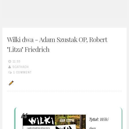
n
t
Wilki dwa - Adam Szustak OP, Robert
"Litza" Friedrich
11:33
SCATHACH
1 COMMENT
Tytuł:
Wilki
dwa