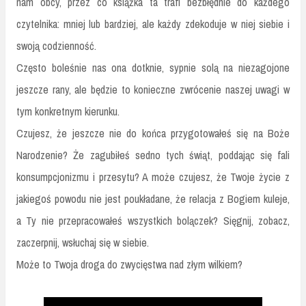
nam obcy, przez co książka ta trafi bezbłędnie do każdego
czytelnika: mniej lub bardziej, ale każdy zdekoduje w niej siebie i
swoją codzienność.
Często boleśnie nas ona dotknie, sypnie solą na niezagojone
jeszcze rany, ale będzie to konieczne zwrócenie naszej uwagi w
tym konkretnym kierunku.
Czujesz, że jeszcze nie do końca przygotowałeś się na Boże
Narodzenie? Że zagubiłeś sedno tych świąt, poddając się fali
konsumpcjonizmu i przesytu? A może czujesz, że Twoje życie z
jakiegoś powodu nie jest poukładane, że relacja z Bogiem kuleje,
a Ty nie przepracowałeś wszystkich bolączek? Sięgnij, zobacz,
zaczerpnij, wsłuchaj się w siebie.
Może to Twoja droga do zwycięstwa nad złym wilkiem?