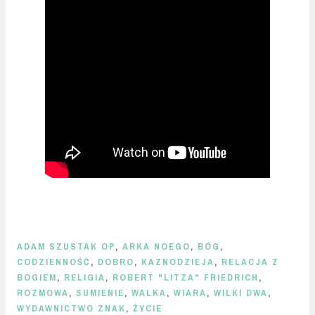
ADAM SZUSTAK OP
,
ARKA NOEGO
,
BÓG
,
CODZIENNOŚĆ
,
DOBRO
,
KAZNODZIEJA
,
RELACJA Z
BOGIEM
,
RELIGIA
,
ROBERT "LITZA" FRIEDRICH
,
ROZMOWA
,
SUMIENIE
,
WALKA
,
WIARA
,
WILKI DWA
,
WYDAWNICTWO ZNAK
,
ŻYCIE