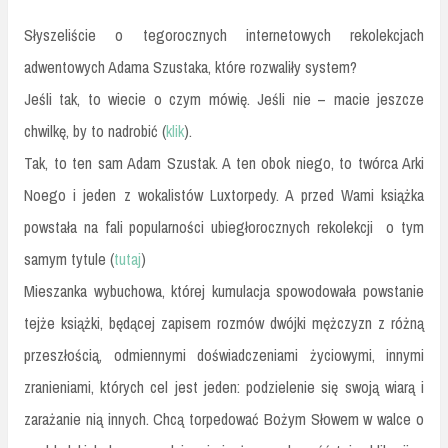
Słyszeliście o tegorocznych internetowych rekolekcjach
adwentowych Adama Szustaka, które rozwaliły system?
Jeśli tak, to wiecie o czym mówię. Jeśli nie – macie jeszcze
chwilkę, by to nadrobić (
klik
).
Tak, to ten sam Adam Szustak. A ten obok niego, to twórca Arki
Noego i jeden z wokalistów Luxtorpedy. A przed Wami książka
powstała na fali popularności ubiegłorocznych rekolekcji o tym
samym tytule (
tutaj
)
Mieszanka wybuchowa, której kumulacja spowodowała powstanie
tejże książki, będącej zapisem rozmów dwójki mężczyzn z różną
przeszłością, odmiennymi doświadczeniami życiowymi, innymi
zranieniami, których cel jest jeden: podzielenie się swoją wiarą i
zarażanie nią innych. Chcą torpedować Bożym Słowem w walce o