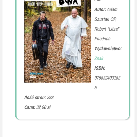
Autor:
Adam
Szustak OP,
Robert "Litza"
Friedrich
Wydawnictwo:
Znak
ISBN:
978832403182
5
Ilość stron:
288
Cena:
32,90 zł