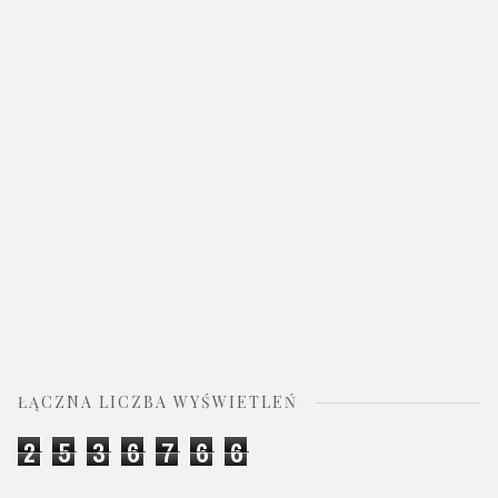
ŁĄCZNA LICZBA WYŚWIETLEŃ
2
5
3
6
7
6
6