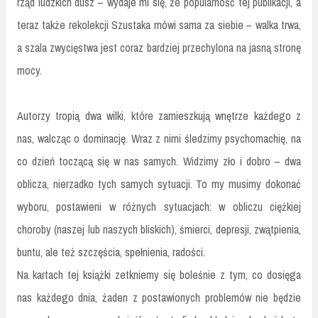
rząd ludzkich dusz – wydaje mi się, że popularność tej publikacji, a
teraz także rekolekcji Szustaka mówi sama za siebie – walka trwa,
a szala zwycięstwa jest coraz bardziej przechylona na jasną stronę
mocy.
Autorzy tropią dwa wilki, które zamieszkują wnętrze każdego z
nas, walcząc o dominację. Wraz z nimi śledzimy psychomachię, na
co dzień toczącą się w nas samych. Widzimy zło i dobro – dwa
oblicza, nierzadko tych samych sytuacji. To my musimy dokonać
wyboru, postawieni w różnych sytuacjach: w obliczu ciężkiej
choroby (naszej lub naszych bliskich), śmierci, depresji, zwątpienia,
buntu, ale też szczęścia, spełnienia, radości.
Na kartach tej książki zetkniemy się boleśnie z tym, co dosięga
nas każdego dnia, żaden z postawionych problemów nie będzie