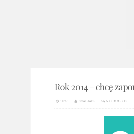
e
n
t
Rok 2014 - chcę zapo
10:53
SCATHACH
5 COMMENTS