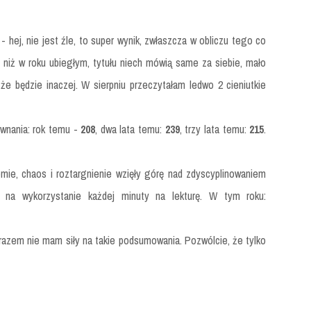
 hej, nie jest źle, to super wynik, zwłaszcza w obliczu tego co
ej niż w roku ubiegłym, tytułu niech mówią same za siebie, mało
że będzie inaczej. W sierpniu przeczytałam ledwo 2 cieniutkie
ównania: rok temu -
208
, dwa lata temu:
239
, trzy lata temu:
215
.
mie, chaos i roztargnienie wzięły górę nad zdyscyplinowaniem
 na wykorzystanie każdej minuty na lekturę. W tym roku:
 razem nie mam siły na takie podsumowania. Pozwólcie, że tylko