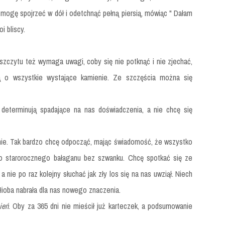
 mogę spojrzeć w dół i odetchnąć pełną piersią, mówiąc " Dałam
oi bliscy.
zczytu też wymaga uwagi, coby się nie potknąć i nie zjechać,
ą o wszystkie wystające kamienie. Ze szczęścia można się
determinują spadające na nas doświadczenia, a nie chcę się
e. Tak bardzo chcę odpocząć, mając świadomość, że wszystko
go starorocznego bałaganu bez szwanku. Chcę spotkać się ze
 nie po raz kolejny słuchać jak zły los się na nas uwziął. Niech
 Hioba nabrała dla nas nowego znaczenia.
ień
. Oby za 365 dni nie mieścił już karteczek, a podsumowanie