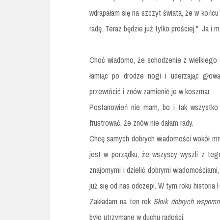
wdrapałam się na szczyt świata, że w końcu
radę. Teraz będzie już tylko prościej.". Ja i m
Choć wiadomo, że schodzenie z wielkiego s
łamiąc po drodze nogi i uderzając głow
przewrócić i znów zamienić je w koszmar.
Postanowień nie mam, bo i tak wszystko 
frustrować, że znów nie dałam rady.
Chcę samych dobrych wiadomości wokół mni
jest w porządku, że wszyscy wyszli z te
znajomymi i dzielić dobrymi wiadomościami, a
już się od nas odczepi. W tym roku historia
Zakładam na ten rok
Słoik dobrych wspomn
było utrzymane w duchu radości.