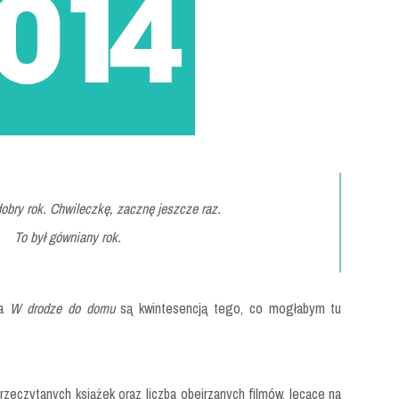
dobry rok. Chwileczkę, zacznę jeszcze raz.
To był gówniany rok.
na
W drodze do domu
są kwintesencją tego, co mogłabym tu
rzeczytanych książek oraz liczba obejrzanych filmów, lecące na