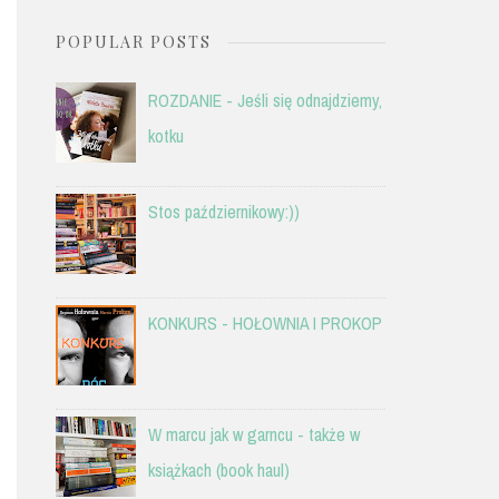
POPULAR POSTS
ROZDANIE - Jeśli się odnajdziemy,
kotku
Stos październikowy:))
KONKURS - HOŁOWNIA I PROKOP
W marcu jak w garncu - także w
książkach (book haul)