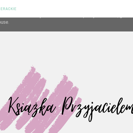
TERACKIE
liver its services and to analyze traffic. Your IP address and us
rmance and security metrics to ensure quality of service, gene
buse.