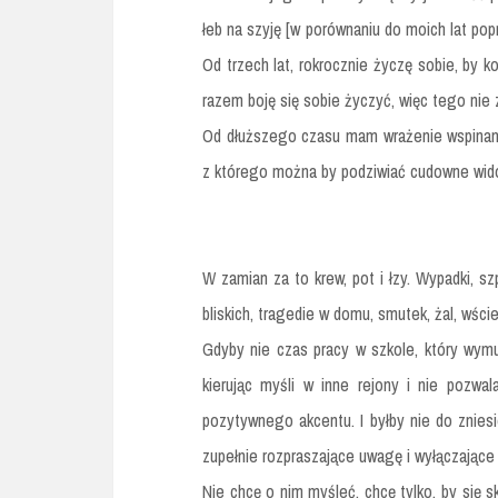
łeb na szyję [w porównaniu do moich lat pop
Od trzech lat, rokrocznie życzę sobie, by ko
razem boję się sobie życzyć, więc tego nie z
Od dłuższego czasu mam wrażenie wspinani
z którego można by podziwiać cudowne widok
W zamian za to krew, pot i łzy. Wypadki, szp
bliskich, tragedie w domu, smutek, żal, wści
Gdyby nie czas pracy w szkole, który wym
kierując myśli w inne rejony i nie pozwa
pozytywnego akcentu. I byłby nie do zniesie
zupełnie rozpraszające uwagę i wyłączające 
Nie chcę o nim myśleć, chcę tylko, by się s