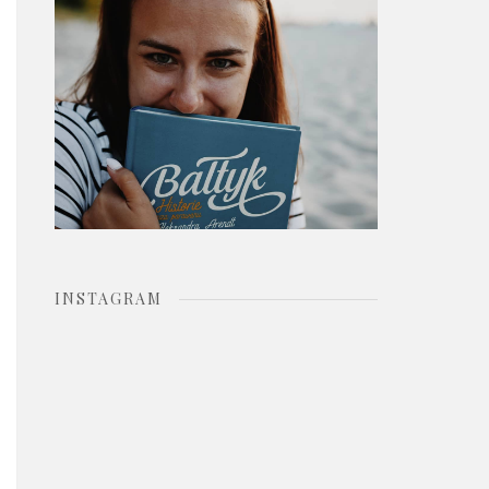
o
r
:
INSTAGRAM