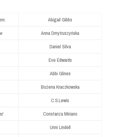
em.
Abigail Gibbs
w
Anna Dmytruszyńska
Daniel Silva
Eve Edwards
Abbi Glines
Bożena Kraczkowska
C.S.Lewis
eć
Constanza Miriano
Unni Lindell