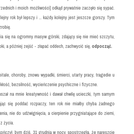
rzednich i moich możliwości] odkąd prywatnie zaczęło się sypać.
lejny rok był lepszy i ... każdy kolejny jest jeszcze gorszy. Tym
robię.
a się na ogromny masyw górski, zdający się nie mieć szczytu,
i, a później zejść - złapać oddech, zachwycić się,
odpocząć
.
itale, choroby, znowu wypadki, śmierci, utarty pracy, tragedie u
ekłość, bezsilność, wycieńczenie psychiczne i fizyczne.
uszał na mnie kreatywność i dawał chwilę ucieczki, tym samym
lając się poddać rozpaczy, ten rok nie miałby chyba żadnego
nia, nie do udźwignięcia, a cierpienie przygniatające do ziemi,
z życia.
kończył, bym dziś, 31 grudnia w nocy, spostrzegła, że nareszcie