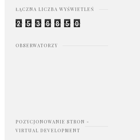
ŁĄCZNA LICZBA WYŚWIETLEŃ
2
5
3
6
8
5
0
OBSERWATORZY
POZYCJONOWANIE STRON -
VIRTUAL DEVELOPMENT