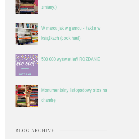
zmiany:)
W marcu jak w garncu - także w
książkach (book haul)
500 000 wyświetleń! ROZDANIE
Monumentalny listopadowy stos na
chandrę
BLOG ARCHIVE