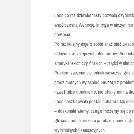
Leon po raz dziewiętnasty pozwala czytelni
współczesną Wenecję. Intryga w niczym nie
powieści.
Po raz kolejny daje o sobie znać sieć układów
jednym z ważniejszych elementów. Wenecki wy
amerykańskich czy fińskich – rządzi w nim b
Problem zaczyna się jednak wówczas, gdy dz
prócz mętnych wyjaśnień. Brunetti z proble
nawet takie utrudnienie, nie stanie mu na d
Leon naszkicowała postać bohatera tak dokła
– doskonale wiemy, czego możemy się po ni
główną postać, odziera ją także z aury zagad
kryminalnych i sensacyjnych.