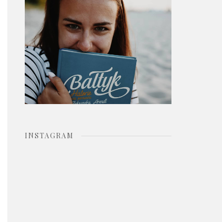
o
r
:
INSTAGRAM