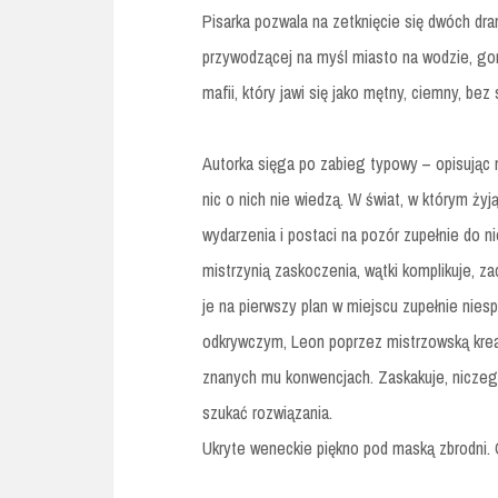
Pisarka pozwala na zetknięcie się dwóch dr
przywodzącej na myśl miasto na wodzie, gon
mafii, który jawi się jako mętny, ciemny, be
Autorka sięga po zabieg typowy – opisując
nic o nich nie wiedzą. W świat, w którym ży
wydarzenia i postaci na pozór zupełnie do n
mistrzynią zaskoczenia, wątki komplikuje, za
je na pierwszy plan w miejscu zupełnie nie
odkrywczym, Leon poprzez mistrzowską krea
znanych mu konwencjach. Zaskakuje, niczego
szukać rozwiązania.
Ukryte weneckie piękno pod maską zbrodni. O