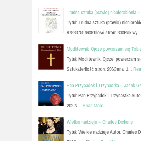
Trudna sztuka (prawie) nicnierobienia 
Tytuł: Trudna sztuka (prawie) nicnier
9788375544091Ilość stron: 300Rok wy
Modlitewnik. Ojcze powierzam się Tobie
Tytuł: Modlitewnik. Ojcze, powierzam 
SztukaterIlość stron: 296Cena: 1…
Rea
Pan Przypadek i Trzynastka – Jacek G
Tytuł: Pan Przypadek i Trzynastka Auto
202 N…
Read More
Wielkie nadzieje – Charles Dickens
Tytuł: Wielkie nadzieje Autor: Charles