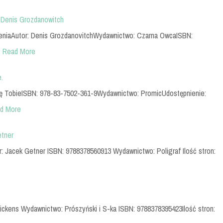
– Denis Grozdanowitch
obieniaAutor: Denis GrozdanovitchWydawnictwo: Czarna OwcaISBN:
…
Read More
.
się TobieISBN: 978-83-7502-361-9Wydawnictwo: PromicUdostępnienie:
d More
etner
r: Jacek Getner ISBN: 9788378560913 Wydawnictwo: Poligraf Ilość stron:
 Dickens Wydawnictwo: Prószyński i S-ka ISBN: 9788378395423Ilość stron: