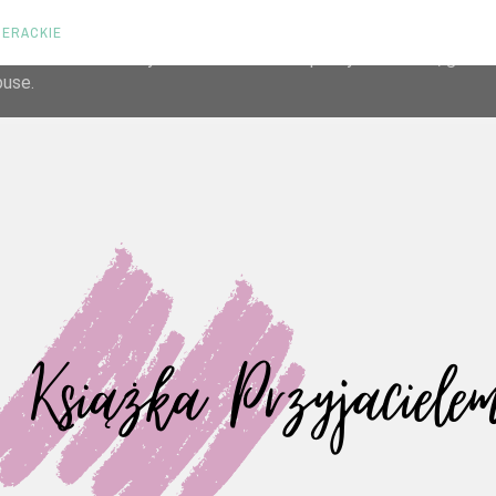
TERACKIE
liver its services and to analyze traffic. Your IP address and us
rmance and security metrics to ensure quality of service, gene
buse.