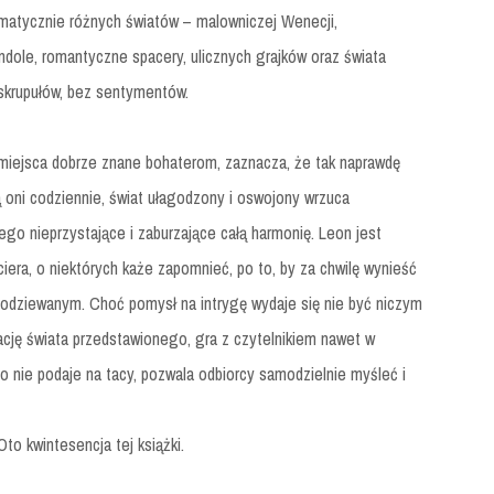
amatycznie różnych światów – malowniczej Wenecji,
dole, romantyczne spacery, ulicznych grajków oraz świata
z skrupułów, bez sentymentów.
 miejsca dobrze znane bohaterom, zaznacza, że tak naprawdę
ją oni codziennie, świat ułagodzony i oswojony wrzuca
iego nieprzystające i zaburzające całą harmonię. Leon jest
ciera, o niektórych każe zapomnieć, po to, by za chwilę wynieść
spodziewanym. Choć pomysł na intrygę wydaje się nie być niczym
cję świata przedstawionego, gra z czytelnikiem nawet w
 nie podaje na tacy, pozwala odbiorcy samodzielnie myśleć i
to kwintesencja tej książki.