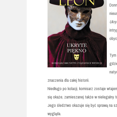
Donn
nieu
Ukry
intr
obyc
Tym 
gdzi
naty
znaczenia dla całej historii.
Niedługo po kolacji, komisarz zostaje wtaje
się okaże, zamieszanej także w nielegalny 
Jego śledztwo okazuje się być sprawą na szer
wygląda.