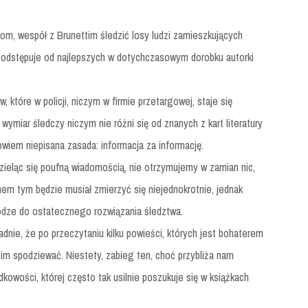
kom, wespół z Brunettim śledzić losy ludzi zamieszkujących
 odstępuje od najlepszych w dotychczasowym dorobku autorki
, które w policji, niczym w firmie przetargowej, staje się
miar śledczy niczym nie różni się od znanych z kart literatury
owiem niepisana zasada: informacja za informację.
ieląc się poufną wiadomością, nie otrzymujemy w zamian nic,
mem tym będzie musiał zmierzyć się niejednokrotnie, jednak
rodze do ostatecznego rozwiązania śledztwa.
dnie, że po przeczytaniu kilku powieści, których jest bohaterem
m spodziewać. Niestety, zabieg ten, choć przybliża nam
kowości, której często tak usilnie poszukuje się w książkach