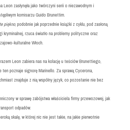
a Leon zasłynęła jako twórczyni serii o niezawodnym i
stępliwym komisarzu Guido Brunettim.
te piękno
, podobnie jak poprzednie książki z cyklu, pod zasłoną
ygi kryminalnej, rzuca światło na problemy polityczne oraz
zajowo-kulturalne Włoch.
razem Leon zabiera nas na kolację u teściów Brunettiego,
e ten poznaje signorę Marinello. Za sprawą Cycerona,
chmiast znajduje z nią wspólny język, co pozostanie nie bez
mniczony w sprawę zabójstwa właściciela firmy przewozowej, jak
transport odpadów.
oką skalę, w której nic nie jest takie, na jakie pierwotnie