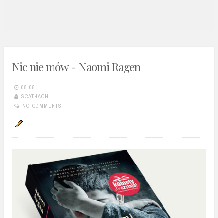
n
t
Nic nie mów - Naomi Ragen
08:08
SCATHACH
NO COMMENTS