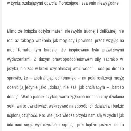
w życiu, szukającymi oparcia. Porażające i szalenie niewygodne.
Mimo że książka dotyka materii niezwykle trudnej i delikatnej, nie
robi aż takiego wrażenia, jak mogłaby i powinna, przez wzgląd na
moc tematu, tym bardziej, że inspirowana była prawdziwymi
wydarzeniami. Z dużym prawdopodobieństwem siły zabrakło w
języku, nie zaś w braku czytelniczej wrażliwości – coś po drodze
sprawiło, że – abstrahując od tematyki – na polu realizacji mogę
ocenić ją jedynie jako „dobrą”, nie zaś, jak chciałabym – „bardzo
dobrą”. Warto jednak czytać, warto zgłębiać mechanizmy działania
sekt, warto uwrażliwiać, wskazywać na sposób ich działania i budzić
uśpioną czujność. Kto wie, jaka wiedza przyda nam się w życiu i jak
uda nam się ją wykorzystać, reagując, póki będzie jeszcze na to