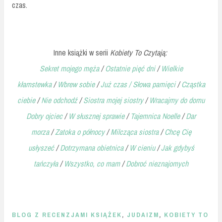
czas.
Inne książki w serii
Kobiety To Czytają:
Sekret mojego męża
/
Ostatnie pięć dni
/
Wielkie
kłamstewka
/
Wbrew sobie
/
Już czas /
Słowa pamięci
/
Cząstka
ciebie
/
Nie odchodź
/
Siostra mojej siostry
/
Wracajmy do domu
Dobry ojciec
/
W słusznej sprawie
/
Tajemnica Noelle
/
Dar
morza
/
Zatoka o północy
/
Milcząca siostra
/
Chcę Cię
usłyszeć
/
Dotrzymana obietnica
/
W cieniu
/
Jak gdybyś
tańczyła
/
Wszystko, co mam
/
Dobroć nieznajomych
BLOG Z RECENZJAMI KSIĄŻEK
,
JUDAIZM
,
KOBIETY TO