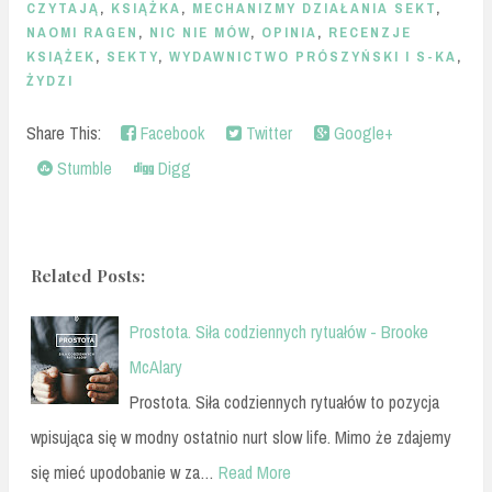
CZYTAJĄ
,
KSIĄŻKA
,
MECHANIZMY DZIAŁANIA SEKT
,
NAOMI RAGEN
,
NIC NIE MÓW
,
OPINIA
,
RECENZJE
KSIĄŻEK
,
SEKTY
,
WYDAWNICTWO PRÓSZYŃSKI I S-KA
,
ŻYDZI
Share This:
Facebook
Twitter
Google+
Stumble
Digg
Related Posts:
Prostota. Siła codziennych rytuałów - Brooke
McAlary
Prostota. Siła codziennych rytuałów to pozycja
wpisująca się w modny ostatnio nurt slow life. Mimo że zdajemy
się mieć upodobanie w za…
Read More