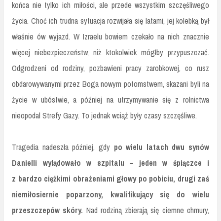
końca nie tylko ich miłości, ale przede wszystkim szczęśliwego
życia. Choć ich trudna sytuacja rozwijała się latami, jej kolebką był
właśnie ów wyjazd. W Izraelu bowiem czekało na nich znacznie
więcej niebezpieczeństw, niż ktokolwiek mógłby przypuszczać.
Odgrodzeni od rodziny, pozbawieni pracy zarobkowej, co rusz
obdarowywanymi przez Boga nowym potomstwem, skazani byli na
życie w ubóstwie, a później na utrzymywanie się z rolnictwa
nieopodal Strefy Gazy. To jednak wciąż były czasy szczęśliwe.
Tragedia nadeszła później, gdy
po wielu latach dwu synów
Danielli wylądowało w szpitalu – jeden w śpiączce i
z bardzo ciężkimi obrażeniami głowy po pobiciu, drugi zaś
niemiłosiernie poparzony, kwalifikujący się do wielu
przeszczepów skóry.
Nad rodziną zbierają się ciemne chmury,