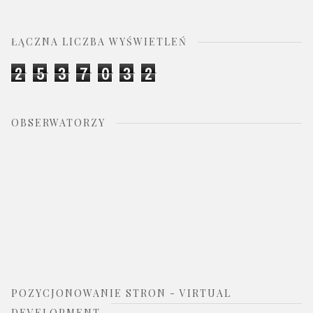
ŁĄCZNA LICZBA WYŚWIETLEŃ
2
5
3
7
0
3
2
OBSERWATORZY
POZYCJONOWANIE STRON - VIRTUAL
DEVELOPMENT