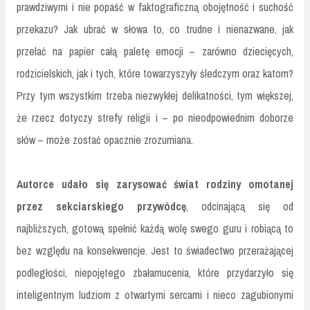
prawdziwymi i nie popaść w faktograficzną obojętność i suchość
przekazu? Jak ubrać w słowa to, co trudne i nienazwane, jak
przelać na papier całą paletę emocji – zarówno dziecięcych,
rodzicielskich, jak i tych, które towarzyszyły śledczym oraz katom?
Przy tym wszystkim trzeba niezwykłej delikatności, tym większej,
że rzecz dotyczy strefy religii i – po nieodpowiednim doborze
słów – może zostać opacznie zrozumiana.
Autorce udało się zarysować świat rodziny omotanej
przez sekciarskiego przywódcę
, odcinającą się od
najbliższych, gotową spełnić każdą wolę swego guru i robiącą to
bez względu na konsekwencje. Jest to świadectwo przerażającej
podległości, niepojętego zbałamucenia, które przydarzyło się
inteligentnym ludziom z otwartymi sercami i nieco zagubionymi