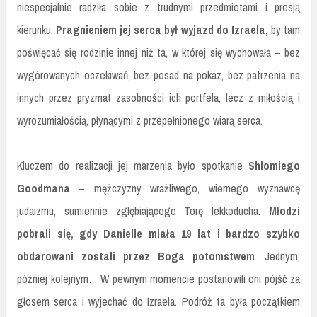
niespecjalnie radziła sobie z trudnymi przedmiotami i presją
kierunku.
Pragnieniem jej serca był wyjazd do Izraela,
by tam
poświęcać się rodzinie innej niż ta, w której się wychowała – bez
wygórowanych oczekiwań, bez posad na pokaz, bez patrzenia na
innych przez pryzmat zasobności ich portfela, lecz z miłością i
wyrozumiałością, płynącymi z przepełnionego wiarą serca.
Kluczem do realizacji jej marzenia było spotkanie
Shlomiego
Goodmana
– mężczyzny wrażliwego, wiernego wyznawcę
judaizmu, sumiennie zgłębiającego Torę lekkoducha.
Młodzi
pobrali się, gdy Danielle miała 19 lat i bardzo szybko
obdarowani zostali przez Boga potomstwem
. Jednym,
później kolejnym… W pewnym momencie postanowili oni pójść za
głosem serca i wyjechać do Izraela. Podróż ta była początkiem