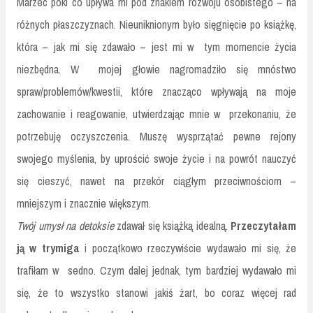
Marzec póki co upływa mi pod znakiem rozwoju osobistego – na
różnych płaszczyznach. Nieuniknionym było sięgnięcie po książkę,
która – jak mi się zdawało – jest mi w tym momencie życia
niezbędna. W mojej głowie nagromadziło się mnóstwo
spraw/problemów/kwestii, które znacząco wpływają na moje
zachowanie i reagowanie, utwierdzając mnie w przekonaniu, że
potrzebuję oczyszczenia. Muszę wysprzątać pewne rejony
swojego myślenia, by uprościć swoje życie i na powrót nauczyć
się cieszyć, nawet na przekór ciągłym przeciwnościom –
mniejszym i znacznie większym.
Twój umysł na detoksie
zdawał się książką idealną.
Przeczytałam
ją w trymiga
i początkowo rzeczywiście wydawało mi się, że
trafiłam w sedno. Czym dalej jednak, tym bardziej wydawało mi
się, że to wszystko stanowi jakiś żart, bo coraz więcej rad