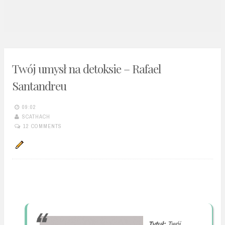
n
t
Twój umysł na detoksie – Rafael
Santandreu
09:02
SCATHACH
12 COMMENTS
Tytuł:
Twój