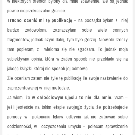
w niektórych sferach byłoby dla mnie zbawienne, ale są jednak
pewne nieprzekraczalne granice.
Trudno ocenić mi tę publikację
– na początku byłam z niej
bardzo zadowolona, zaznaczyłam sobie wiele cennych
fragmentów, jednak czym dalej, tym było gorzej. Niewiele rzeczy
tam popieram, z wieloma się nie zgadzam. To jednak moja
subiektywna opinia, która w żaden sposób nie przekłada się na
jakość książki, której nie sposób jej odmówić.
Źle oceniam zatem nie tyle tę publikację ile swoje nastawienie do
zaprezentowanej w niej metodzie.
Ja wiem, że
w
całościowym ujęciu to nie dla mnie.
Wam –
jeśli jesteście na takim etapie swojego życia, że potrzebujecie
pomocy w pokonaniu lęków, odkryciu jak nie zatruwać sobie
codzienności, w oczyszczeniu umysłu – polecam sprawdzenie