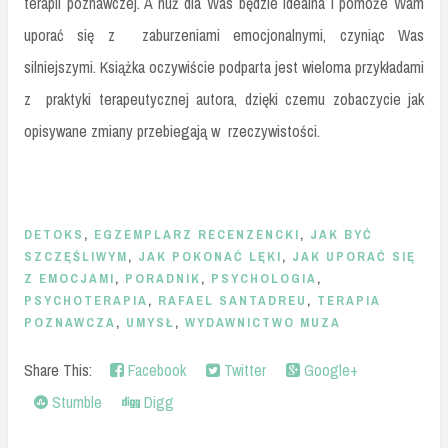
terapii poznawczej. A nuż dla Was będzie idealna i pomoże Wam
uporać się z zaburzeniami emocjonalnymi, czyniąc Was
silniejszymi. Książka oczywiście podparta jest wieloma przykładami
z praktyki terapeutycznej autora, dzięki czemu zobaczycie jak
opisywane zmiany przebiegają w rzeczywistości.
DETOKS
,
EGZEMPLARZ RECENZENCKI
,
JAK BYĆ
SZCZĘŚLIWYM
,
JAK POKONAĆ LĘKI
,
JAK UPORAĆ SIĘ
Z EMOCJAMI
,
PORADNIK
,
PSYCHOLOGIA
,
PSYCHOTERAPIA
,
RAFAEL SANTADREU
,
TERAPIA
POZNAWCZA
,
UMYSŁ
,
WYDAWNICTWO MUZA
Share This:
Facebook
Twitter
Google+
Stumble
Digg