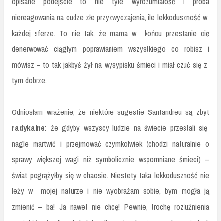
opisane podejście to nie tyle wyrozumiałość i próba
niereagowania na cudze złe przyzwyczajenia, ile lekkoduszność w
każdej sferze. To nie tak, że mama w końcu przestanie cię
denerwować ciągłym poprawianiem wszystkiego co robisz i
mówisz – to tak jakbyś żył na wysypisku śmieci i miał czuć się z
tym dobrze.
Odniosłam wrażenie, że niektóre sugestie Santandreu są zbyt
radykalne:
że gdyby wszyscy ludzie na świecie przestali się
nagle martwić i przejmować czymkolwiek (chodzi naturalnie o
sprawy większej wagi niż symbolicznie wspomniane śmieci) –
świat pogrążyłby się w chaosie. Niestety taka lekkoduszność nie
leży w mojej naturze i nie wyobrażam sobie, bym mogła ją
zmienić – ba! Ja nawet nie chcę! Pewnie, trochę rozluźnienia