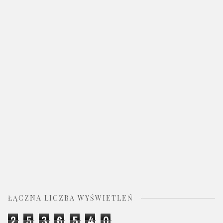
ŁĄCZNA LICZBA WYŚWIETLEŃ
2
5
3
6
5
4
0