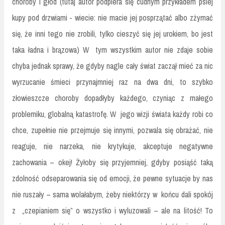
choroby i głód (tutaj autor podpiera się cudnym przykładem psiej
kupy pod drzwiami - wiecie: nie macie jej posprzątać albo zżymać
się, że inni tego nie zrobili, tylko cieszyć się jej urokiem, bo jest
taka ładna i brązowa) W tym wszystkim autor nie zdaje sobie
chyba jednak sprawy, że gdyby nagle cały świat zaczął mieć za nic
wyrzucanie śmieci przynajmniej raz na dwa dni, to szybko
złowieszcze choroby dopadłyby każdego, czyniąc z małego
problemiku, globalną katastrofę. W jego wizji świata każdy robi co
chce, zupełnie nie przejmuje się innymi, pozwala się obrażać, nie
reaguje, nie narzeka, nie krytykuje, akceptuje negatywne
zachowania – okej! Żyłoby się przyjemniej, gdyby posiąść taką
zdolność odseparowania się od emocji, że pewne sytuacje by nas
nie ruszały – sama wolałabym, żeby niektórzy w końcu dali spokój
z „czepianiem się” o wszystko i wyluzowali – ale na litość! To