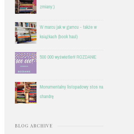
zmiany:)
W marcu jak w garncu - także w
książkach (book haul)
500 000 wyświetleń! ROZDANIE
Monumentalny listopadowy stos na
chandrę
BLOG ARCHIVE