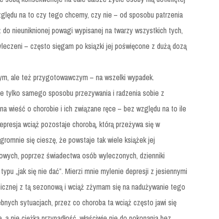
względu na to czy tego chcemy, czy nie – od sposobu patrzenia
ż do nieuniknionej powagi wypisanej na twarzy wszystkich tych,
 wyleczeni – często sięgam po ksiązki jej poświęcone z dużą dozą
nym, ale też przygotowawczym – na wszelki wypadek.
 tylko samego sposobu przezywania i radzenia sobie z
 na wieść o chorobie i ich związane ręce – bez względu na to ile
. Depresja wciąż pozostaje chorobą, którą przeżywa się w
omnie się cieszę, że powstaje tak wiele książek jej
wych, poprzez świadectwa osób wyleczonych, dzienniki
ypu „jak się nie dać”. Mierzi mnie mylenie depresji z jesiennymi
linicznej z tą sezonową i wciąż zżymam się na nadużywanie tego
bnych sytuacjach, przez co choroba ta wciąż często jawi się
, a nie ciężka przypadłość, właściwie nie do pokonania bez