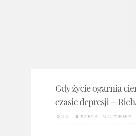
e
n
t
Gdy życie ogarnia ci
czasie depresji – Ric
19:05
SCATHACH
10 COMMENTS