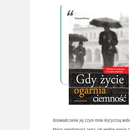
doświadczenie jej czyni mnie krytyczną wobec
Mając świadomość tego, jak wielkie niesie 