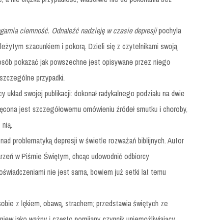
garnia ciemność. Odnaleźć nadzieję w czasie depresji
pochyla
leżytym szacunkiem i pokorą. Dzieli się z czytelnikami swoją
osób pokazać jak powszechne jest opisywane przez niego
oszczególne przypadki.
y układ swojej publikacji: dokonał radykalnego podziału na dwie
więcona jest szczegółowemu omówieniu źródeł smutku i choroby,
nią.
nad problematyką depresji w świetle rozważań biblijnych. Autor
arzeń w Piśmie Świętym, chcąc udowodnić odbiorcy
doświadczeniami nie jest sama, bowiem już setki lat temu
obie z lękiem, obawą, strachem; przedstawia świętych ze
iew jako ważny i często pomijany czynnik uniemożliwiający