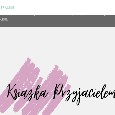
TERACKIE
liver its services and to analyze traffic. Your IP address and us
rmance and security metrics to ensure quality of service, gene
buse.