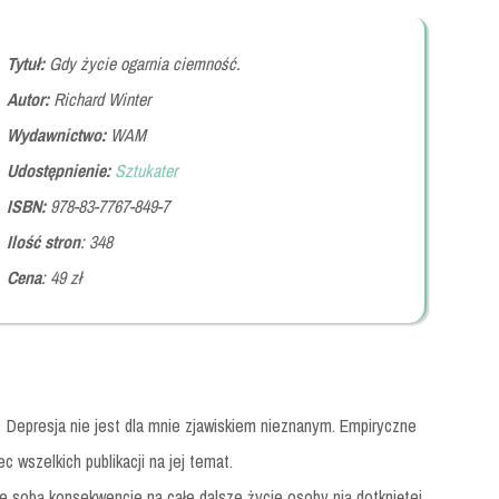
Tytuł:
Gdy życie ogarnia ciemność.
Autor:
Richard Winter
Wydawnictwo:
WAM
Udostępnienie:
Sztukater
ISBN:
978-83-7767-849-7
Ilość stron
: 348
Cena
: 49 zł
Depresja nie jest dla mnie zjawiskiem nieznanym. Empiryczne
 wszelkich publikacji na jej temat.
ze sobą konsekwencje na całe dalsze życie osoby nią dotkniętej