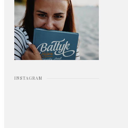
o
r
:
INSTAGRAM