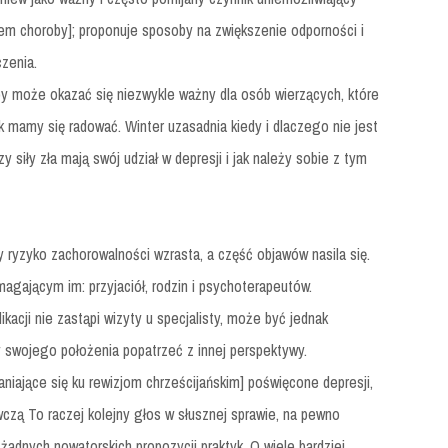
iem choroby]; proponuje sposoby na zwiększenie odporności i
zenia.
y może okazać się niezwykle ważny dla osób wierzących, które
k mamy się radować. Winter uzasadnia kiedy i dlaczego nie jest
 siły zła mają swój udział w depresji i jak należy sobie z tym
dy ryzyko zachorowalności wzrasta, a część objawów nasila się.
magającym im: przyjaciół, rodzin i psychoterapeutów.
ikacji nie zastąpi wizyty u specjalisty, może być jednak
 swojego położenia popatrzeć z innej perspektywy.
aniające się ku rewizjom chrześcijańskim] poświęcone depresji,
ywczą To raczej kolejny głos w słusznej sprawie, na pewno
 żadnych nowatorskich propozycji praktyk. O wiele bardziej