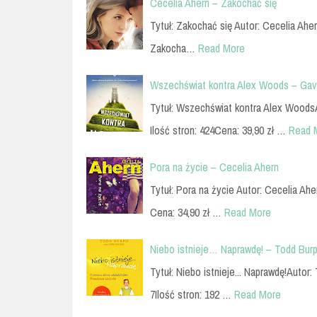
Cecelia Ahern – Zakochać się
Tytuł: Zakochać się Autor: Cecelia Ahe
Zakocha…
Read More
Wszechświat kontra Alex Woods – Gav
Tytuł: Wszechświat kontra Alex Woods
Ilość stron: 424Cena: 39,90 zł …
Read 
Pora na życie – Cecelia Ahern
Tytuł: Pora na życie Autor: Cecelia Ah
Cena: 34,90 zł …
Read More
Niebo istnieje… Naprawdę! – Todd Burp
Tytuł: Niebo istnieje... Naprawdę!Aut
7Ilość stron: 192 …
Read More