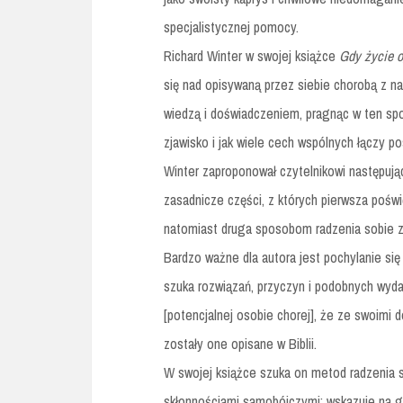
specjalistycznej pomocy.
Richard Winter w swojej książce
Gdy życie o
się nad opisywaną przez siebie chorobą z na
wiedzą i doświadczeniem, pragnąc w ten sp
zjawisko i jak wiele cech wspólnych łączy p
Winter zaproponował czytelnikowi następując
zasadnicze części, z których pierwsza poś
natomiast druga sposobom radzenia sobie z 
Bardzo ważne dla autora jest pochylanie się 
szuka rozwiązań, przyczyn i podobnych wyd
[potencjalnej osobie chorej], że ze swoimi 
zostały one opisane w Biblii.
W swojej książce szuka on metod radzenia s
skłonnościami samobójczymi; wskazuje na gn