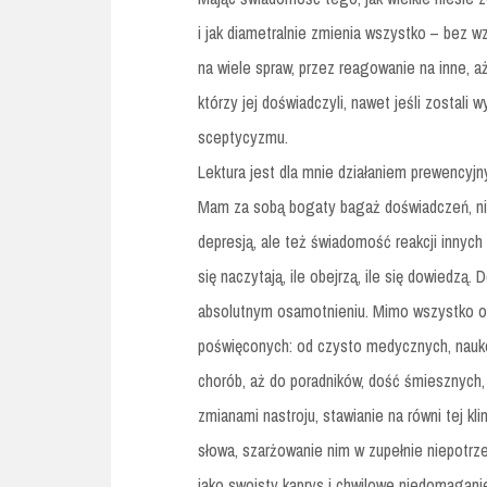
i jak diametralnie zmienia wszystko – bez 
na wiele spraw, przez reagowanie na inne, a
którzy jej doświadczyli, nawet jeśli zostali
sceptycyzmu.
Lektura jest dla mnie działaniem prewencyj
Mam za sobą bogaty bagaż doświadczeń, nie
depresją, ale też świadomość reakcji innych
się naczytają, ile obejrzą, ile się dowiedzą
absolutnym osamotnieniu. Mimo wszystko ogr
poświęconych: od czysto medycznych, nauko
chorób, aż do poradników, dość śmiesznych, t
zmianami nastroju, stawianie na równi tej k
słowa, szarżowanie nim w zupełnie niepotrze
jako swoisty kaprys i chwilowe niedomaganie