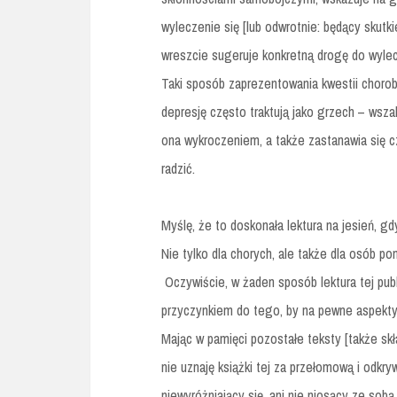
wyleczenie się [lub odwrotnie: będący skutk
wreszcie sugeruje konkretną drogę do wylec
Taki sposób zaprezentowania kwestii chorob
depresję często traktują jako grzech – wsza
ona wykroczeniem, a także zastanawia się czy
radzić.
Myślę, że to doskonała lektura na jesień, g
Nie tylko dla chorych, ale także dla osób po
Oczywiście, w żaden sposób lektura tej publ
przyczynkiem do tego, by na pewne aspekty
Mając w pamięci pozostałe teksty [także skł
nie uznaję książki tej za przełomową i odkr
niewyróżniający się, ani nie niosący ze sobą