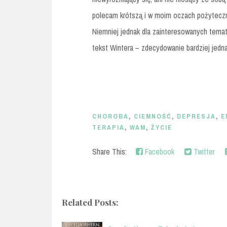
polecam krótszą i w moim oczach pożyteczni
Niemniej jednak dla zainteresowanych tem
tekst Wintera – zdecydowanie bardziej jedn
CHOROBA
,
CIEMNOŚĆ
,
DEPRESJA
,
E
TERAPIA
,
WAM
,
ŻYCIE
Share This:
Facebook
Twitter
Related Posts: