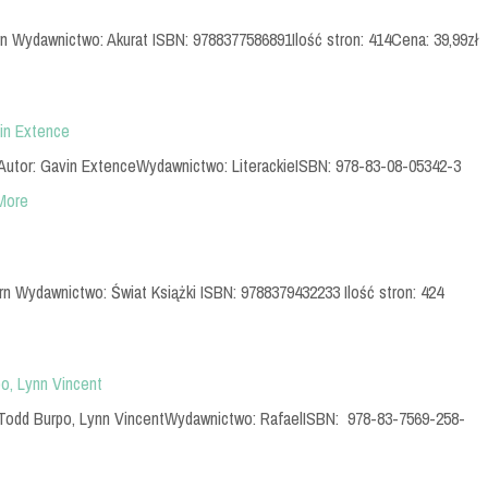
rn Wydawnictwo: Akurat ISBN: 9788377586891Ilość stron: 414Cena: 39,99zł
in Extence
Autor: Gavin ExtenceWydawnictwo: LiterackieISBN: 978-83-08-05342-3
More
ern Wydawnictwo: Świat Książki ISBN: 9788379432233 Ilość stron: 424
o, Lynn Vincent
or: Todd Burpo, Lynn VincentWydawnictwo: RafaelISBN: 978-83-7569-258-