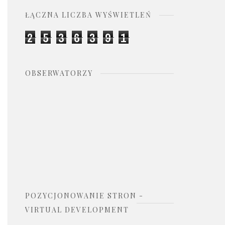
ŁĄCZNA LICZBA WYŚWIETLEŃ
2
5
3
6
3
9
1
OBSERWATORZY
POZYCJONOWANIE STRON -
VIRTUAL DEVELOPMENT