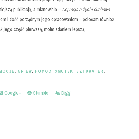
ejszą publikację, a mianowicie –
Depresja a życie duchowe.
atem i dość porządnym jego opracowaniem – polecam również
ak jego część pierwszą, moim zdaniem lepszą.
MOCJE
,
GNIEW
,
POMOC
,
SMUTEK
,
SZTUKATER
,
Google+
Stumble
Digg