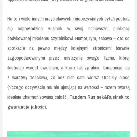
Na te i wiele innych arcyciekawych i nieoczywistych pytań postara
się odpowiedzieć Rusinek w swej najnowszej publikacji
dedykowanej młodemu czytelnikowi. Humor, rym, zabawa – oto co
spotkacie na pewno między kolejnymi stronicami barwnie
zagospodarowanymi przez mistrzynię swego fachu, której
ilustracje wprost uwielbiam, a które tak zgrabnie komponują się
z warstwą treściową, że bez nich sam wiersz straciłby nieco
(niczego oczywiście mu nie ujmując) na wartości – razem tworzą
idealnie zharmonizowaną całość.
Tandem Rusinek&Rusinek to
gwarancja jakości.