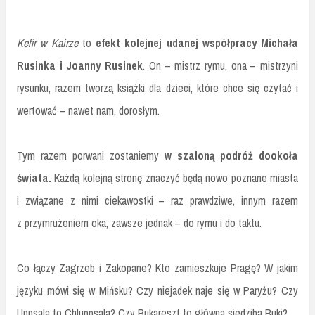
Kefir w Kairze
to
efekt kolejnej udanej współpracy Michała
Rusinka i Joanny Rusinek
. On – mistrz rymu, ona – mistrzyni
rysunku, razem tworzą książki dla dzieci, które chce się czytać i
wertować – nawet nam, dorosłym.
Tym razem porwani zostaniemy
w szaloną podróż dookoła
świata.
Każdą kolejną stronę znaczyć będą nowo poznane miasta
i związane z nimi ciekawostki – raz prawdziwe, innym razem
z przymrużeniem oka, zawsze jednak – do rymu i do taktu.
Co łączy Zagrzeb i Zakopane? Kto zamieszkuje Pragę? W jakim
języku mówi się w Mińsku? Czy niejadek naje się w Paryżu? Czy
Uppsala to Chluppsala? Czy Bukareszt to główna siedziba Buki?