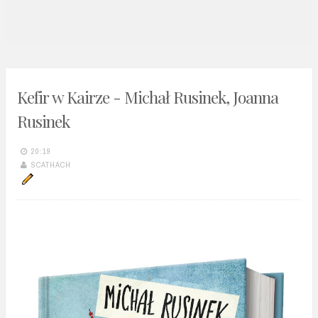
n
t
Kefir w Kairze - Michał Rusinek, Joanna
Rusinek
20:19
SCATHACH