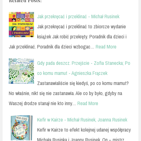
Related Posts:
Jak przekręcać i przeklinać - Michał Rusinek
Jak przekręcać i przeklinać to zbiorcze wydanie
książek Jak robić przekręty. Poradnik dla dzieci i
Jak przeklinać. Poradnik dla dzieci wzbogac…
Read More
Gdy pada deszcz. Przejście - Zofia Stanecka; Po
co komu mamut - Agnieszka Frączek
Zastanawialiście się kiedyś, po co komu mamut?
No właśnie, nikt się nie zastanawia. Ale co by było, gdyby na
Waszej drodze stanął nie kto inny…
Read More
Kefir w Kairze - Michał Rusinek, Joanna Rusinek
Kefir w Kairze to efekt kolejnej udanej współpracy
Michała Rusinka i Joanny Rusinek. On – mistrz