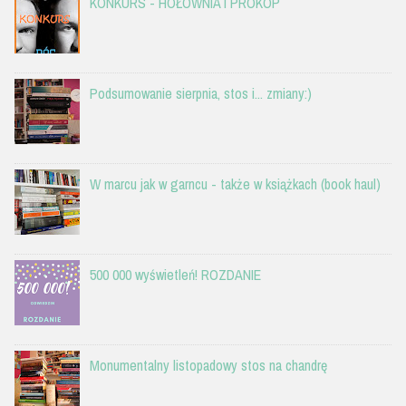
KONKURS - HOŁOWNIA I PROKOP
Podsumowanie sierpnia, stos i... zmiany:)
W marcu jak w garncu - także w książkach (book haul)
500 000 wyświetleń! ROZDANIE
Monumentalny listopadowy stos na chandrę