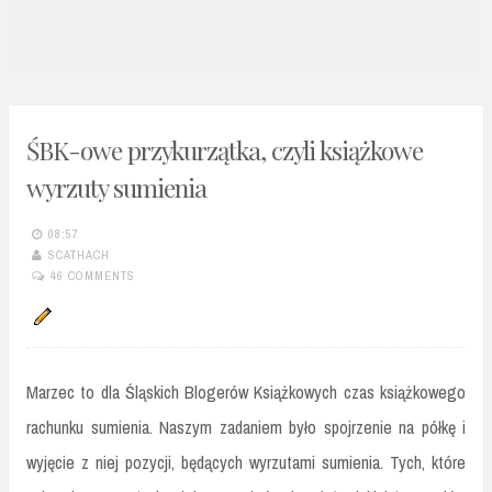
n
t
ŚBK-owe przykurzątka, czyli książkowe
wyrzuty sumienia
08:57
SCATHACH
46 COMMENTS
Marzec to dla Śląskich Blogerów Książkowych czas książkowego
rachunku sumienia. Naszym zadaniem było spojrzenie na półkę i
wyjęcie z niej pozycji, będących wyrzutami sumienia. Tych, które