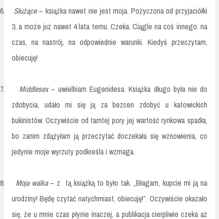
6.
Służące
– książka nawet nie jest moja. Pożyczona od przyjaciółki
3, a może już nawet 4 lata temu. Czeka. Ciągle na coś innego: na
czas, na nastrój, na odpowiednie warunki. Kiedyś przeczytam,
obiecuję!
7.
Middlesex
– uwielbiam Eugenidesa. Książka długo była nie do
zdobycia, udało mi się ją za bezcen zdobyć u katowickich
bukinistów. Oczywiście od tamtej pory jej wartość rynkowa spadła,
bo zanim zdążyłam ją przeczytać doczekała się wznowienia, co
jedynie moje wyrzuty podkreśla i wzmaga.
8.
Moja walka
– z tą książką to było tak. „Błagam, kupcie mi ją na
urodziny! Będę czytać natychmiast, obiecuję!”. Oczywiście okazało
się, że u mnie czas płynie inaczej, a publikacja cierpliwie czeka aż