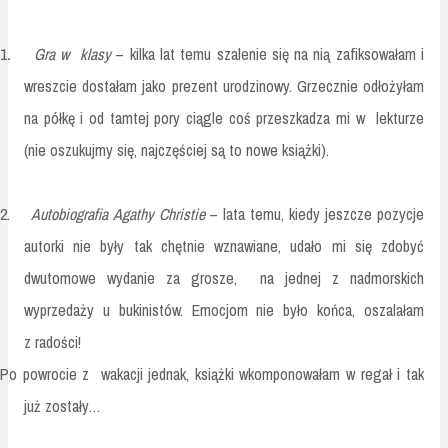
1
.
Gra w klasy
– kilka lat temu szalenie się na nią zafiksowałam i
wreszcie dostałam jako prezent urodzinowy. Grzecznie odłożyłam
na półkę i od tamtej pory ciągle coś przeszkadza mi w lekturze
(nie oszukujmy się, najczęściej są to nowe książki).
2.
Autobiografia Agathy Christie
– lata temu, kiedy jeszcze pozycje
autorki nie były tak chętnie wznawiane, udało mi się zdobyć
dwutomowe wydanie za grosze, na jednej z nadmorskich
wyprzedaży u bukinistów. Emocjom nie było końca, oszalałam
z radości!
Po powrocie z wakacji jednak, książki wkomponowałam w regał i tak
już zostały…