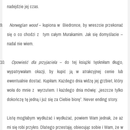
nadejdzie jej czas.
9.
Norwegian wood
– kupiona w Biedronce, by wreszcie przekonać
się o co chodzi z tym całym Murakamim. Jak się domyślacie –
nadal nie wiem.
10.
Opowieść dla przyjaciela
– do tej książki tęskniłam długo,
wypatrywałam okazji, by kupić ją w atrakcyjnej cenie lub
ewentualnie dostać. Kupiłam. Każdego dnia widzę jej grzbiet, który
woła do mnie z wyrzutem. I każdego dnia mówię: „jeszcze tylko
dokończę tę jedną i już się za Ciebie biorę”. Never ending story.
Listę mogłabym wydłużać i wydłużać, powiem Wam jednak, że aż
mi się robi przykro. Dlatego przestaję, obiecując sobie i Wam, że w