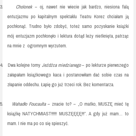
3.
Cholonek
– oj, nawet nie wiecie jak bardzo, niesiona falą
entuzjazmu po kapitalnym spektaklu Teatru Korez chciałam ją
pochłonąć. Trudno było zdobyć, toteż samo pozyskanie książki
mój entuzjazm pochłonęło i lektura dotąd leży nietknięta, patrząc
na mnie z ogromnym wyrzutem.
4.
Dwa kolejne tomy
Jeźdźca miedzianego
– po lekturze pierwszego
załapałam książkowego kaca i postanowiłam dać sobie czas na
złapanie oddechu. Łapię go już trzeci rok. Bez komentarza.
5.
Wahadło Foucaulta
– znacie to? – „O matko, MUSZĘ mieć tę
książkę NATYCHMIAST!!!!!! MUSZĘĘĘĘ!!!”. A gdy już mam… to
mam. I nie ma po co się spieszyć.