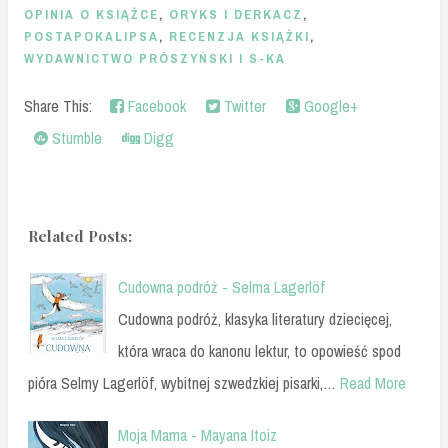
OPINIA O KSIĄŻCE
,
ORYKS I DERKACZ
,
POSTAPOKALIPSA
,
RECENZJA KSIĄŻKI
,
WYDAWNICTWO PRÓSZYŃSKI I S-KA
Share This:
Facebook
Twitter
Google+
Stumble
Digg
Related Posts:
Cudowna podróż - Selma Lagerlöf
Cudowna podróż, klasyka literatury dziecięcej,
która wraca do kanonu lektur, to opowieść spod
pióra Selmy Lagerlöf, wybitnej szwedzkiej pisarki,…
Read More
Moja Mama - Mayana Itoiz