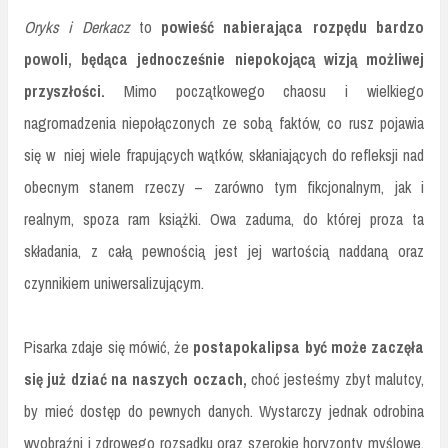
Oryks i Derkacz
to
powieść nabierająca rozpędu bardzo
powoli, będąca jednocześnie niepokojącą wizją możliwej
przyszłości.
Mimo początkowego chaosu i wielkiego
nagromadzenia niepołączonych ze sobą faktów, co rusz pojawia
się w niej wiele frapujących wątków, skłaniających do refleksji nad
obecnym stanem rzeczy – zarówno tym fikcjonalnym, jak i
realnym, spoza ram książki. Owa zaduma, do której proza ta
składania, z całą pewnością jest jej wartością naddaną oraz
czynnikiem uniwersalizującym.
Pisarka zdaje się mówić, że
postapokalipsa być może zaczęła
się już dziać na naszych oczach,
choć jesteśmy zbyt malutcy,
by mieć dostęp do pewnych danych. Wystarczy jednak odrobina
wyobraźni i zdrowego rozsądku oraz szerokie horyzonty myślowe,