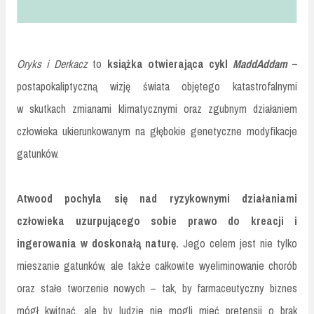
Oryks i Derkacz
to
książka otwierająca cykl
MaddAddam
–
postapokaliptyczną wizję świata objętego katastrofalnymi
w skutkach zmianami klimatycznymi oraz zgubnym działaniem
człowieka ukierunkowanym na głębokie genetyczne modyfikacje
gatunków.
Atwood pochyla się nad ryzykownymi działaniami
człowieka uzurpującego sobie prawo do kreacji i
ingerowania w doskonałą naturę.
Jego celem jest nie tylko
mieszanie gatunków, ale także całkowite wyeliminowanie chorób
oraz stałe tworzenie nowych – tak, by farmaceutyczny biznes
mógł kwitnąć, ale by ludzie nie mogli mieć pretensji o brak