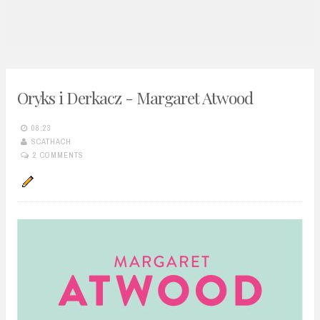
n
t
Oryks i Derkacz - Margaret Atwood
08:23
SCATHACH
2 COMMENTS