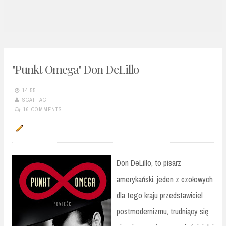
n
t
"Punkt Omega" Don DeLillo
14:55
SCATHACH
16 COMMENTS
Don DeLillo, to pisarz
amerykański, jeden z czołowych
dla tego kraju przedstawiciel
postmodernizmu, trudniący się