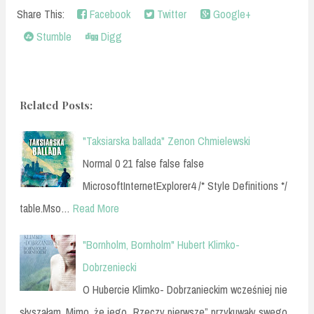
Share This:
Facebook
Twitter
Google+
Stumble
Digg
Related Posts:
"Taksiarska ballada" Zenon Chmielewski
Normal 0 21 false false false
MicrosoftInternetExplorer4 /* Style Definitions */
table.Mso…
Read More
"Bornholm, Bornholm" Hubert Klimko-
Dobrzeniecki
O Hubercie Klimko- Dobrzanieckim wcześniej nie
słyszałam. Mimo, że jego „Rzeczy pierwsze” przykuwały swego