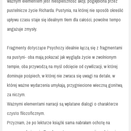
ważnym elementem jest nieśpieszność akcji, pogłębiona przez
pustelnicze życie Richarda. Pustynia, na której nie sposób określić
upływu czasu staje się idealnym tłem dla całości, powolne tempo
angażuje zmysły.
Fragmenty dotyczące Psychozy idealnie łączą się z fragmentami
na pustyni- oba mają pokazać jak wygląda życie w zwolnionym
tempie, oba przywodzą na myśl odcięcie od cywilizacji, w której
dominuje pośpiech, w której nie zwraca się uwagi na detale, w
której ważne wydarzenia umykają, przygniecione wieczną gonitwą
za niczym.
Ważnymi elementami narracji są wplatane dialogi o charakterze
czysto filozoficznym.
Przyznam, że po lekturze książki sama nabrałam ochotę na