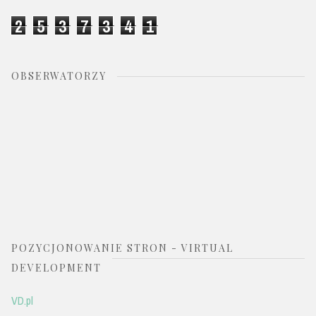
2
5
3
7
3
4
1
OBSERWATORZY
POZYCJONOWANIE STRON - VIRTUAL
DEVELOPMENT
VD.pl