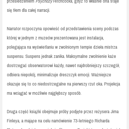
prześledzeniem
Psychozy
Hitchcocka, gdyż to właśnie ona staje
się tłem dla całej narracji.
Narrator rozpoczyna opowieść od przedstawienia sceny podczas
której w jednym z muzeów prezentowana jest instalacja,
polegająca na wyświetlaniu w zwolnionym tempie dzieła mistrza
suspensu. Suspens jednak zanika. Maksymalne zwolnienie każe
dostrzegać obserwatorowi każdy, nawet najdrobniejszy szczegół,
odbiera niepokój, minimalizuje dreszczyk emocji. Ważniejsze
okazuje się to co niedostrzegalne na pierwszy rzut oka. Projekcja
ma wciągać w możliwie najgłębszy sposób.
Druga część książki obejmuje próby podjęte przez reżysera Jima
Finleya, a mające na celu namówienie 73-letniego Richarda