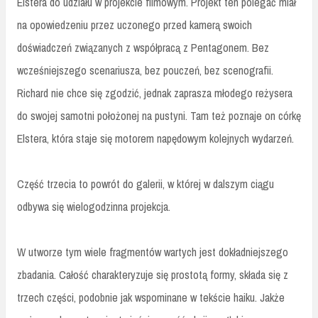
Elstera do udziału w projekcie filmowym. Projekt ten polegać miał
na opowiedzeniu przez uczonego przed kamerą swoich
doświadczeń związanych z współpracą z Pentagonem. Bez
wcześniejszego scenariusza, bez pouczeń, bez scenografii.
Richard nie chce się zgodzić, jednak zaprasza młodego reżysera
do swojej samotni położonej na pustyni. Tam też poznaje on córkę
Elstera, która staje się motorem napędowym kolejnych wydarzeń.
Część trzecia to powrót do galerii, w której w dalszym ciągu
odbywa się wielogodzinna projekcja.
W utworze tym wiele fragmentów wartych jest dokładniejszego
zbadania. Całość charakteryzuje się prostotą formy, składa się z
trzech części, podobnie jak wspominane w tekście haiku. Jakże