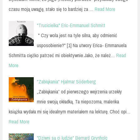
czasu moją uwagę, stało się to bardziej za …
Read More
"Trucicielka" Eric-Emmanuel Schmitt
" Czy wola jest na tyle silna, aby odmienić
usposobienie?" [1] Na utwory Erica- Emmanuela
Schmitta ciężko patrzeć mi obiektywnie.Jako, że należ…
Read
More
"Zabłąkania" Hjalmar Söderberg
„Zabłąkania” od pierwszego wejrzenia urzekły
mnie swoją okładką. Ta niepozorna, maleńka
książka wydała mi się idealnym materiałem na lekturę. Choć opi…
Read More
"Dziwni są ci ludzie" Bernard Grynholc