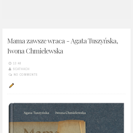
n
t
Mama zawsze wraca - Agata Tuszyńska,
Iwona Chmielewska
13:48
SCATHACH
NO COMMENTS