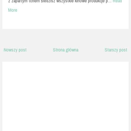
z zapartym tchem śledzisz wszystkie kinowe produkcje p…
Read
More
Nowszy post
Strona główna
Starszy post