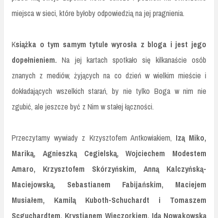
miejsca w sieci, które byłoby odpowiedzią na jej pragnienia.
K
siążka o tym samym tytule wyrosła z bloga i jest jego
dopełnieniem.
Na jej kartach spotkało się kilkanaście osób
znanych z mediów, żyjących na co dzień w wielkim mieście i
dokładających wszelkich starań, by nie tylko Boga w nim nie
zgubić, ale jeszcze być z Nim w stałej łączności.
Przeczytamy wywiady z Krzysztofem Antkowiakiem,
Izą Miko,
Mariką, Agnieszką Cegielską, Wojciechem Modestem
Amaro, Krzysztofem Skórzyńskim, Anną Kalczyńską-
Maciejowską, Sebastianem Fabijańskim, Maciejem
Musiałem, Kamilą Kuboth-Schuchardt i Tomaszem
Scguchardtem, Krystianem Wieczorkiem, Idą Nowakowską