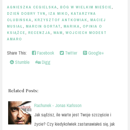
AGNIESZKA CEGIELSKA
,
BÓG W WIELKIM MIEŚCIE
,
DZIEŃ DOBRY TVN
,
IZA MIKO
,
KATARZYNA
OLUBIŃSKA
,
KRZYSZTOF ANTKOWIAK
,
MACIEJ
MUSIAŁ
,
MARCIN GORTAT
,
MARIKA
,
OPINIA O
KSIĄŻCE
,
RECENZJA
,
WAM
,
WOJCIECH MODEST
AMARO
Share This:
Facebook
Twitter
Google+
Stumble
Digg
Related Posts:
Rachunek - Jonas Karlsson
Jak sądzisz, ile warte jest Twoje szczęście i
życie? Czy kiedykolwiek zastanawiałeś się, jak