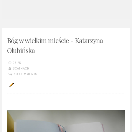
n
t
Bóg w wielkim mieście - Katarzyna
Olubińska
08:25
SCATHACH
NO COMMENTS