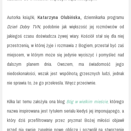
Autorka książki,
Katarzyna Olubińska,
dziennikarka programu
Dzień Dobry TVN,
podobnie jak większość jej rozmówców od
jakiegoś czasu doświadcza żywej wiary. Kościół stał się dla niej
przestrzenią, w której żyje i rozmawia z Bogiem, przestał być zaś
miejscem, w którym może się jedynie wyciszyć i pomyśleć nad
dalszym planem dnia. Owszem, ma świadomość jego
niedoskonałości, wszak jest wspólnotą grzesznych ludzi, jednak
nie sprawia to, że go przekreśla. Wręcz przeciwnie.
Kilka lat temu założyła ona blog
Bóg w wielkim mieście
,
którego
nazwa inspirowana jest tytułem serialu kiedyś jej imponującego, a
który dziś przefiltrowany przez pryzmat Bożej miłości objawił
przed nią swoje zupełnie nowe oblicze i pozwolił na stworzenie