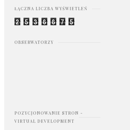
ŁĄCZNA LICZBA WYŚWIETLEŃ
2
5
3
6
6
7
5
OBSERWATORZY
POZYCJONOWANIE STRON -
VIRTUAL DEVELOPMENT