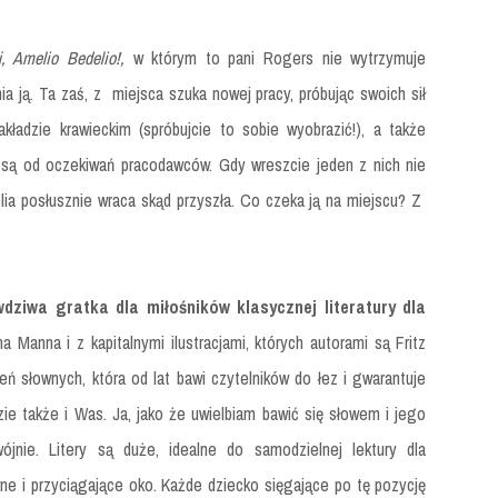
j, Amelio Bedelio!,
w którym to pani Rogers nie wytrzymuje
a ją. Ta zaś, z miejsca szuka nowej pracy, próbując swoich sił
zakładzie krawieckim (spróbujcie to sobie wyobrazić!), a także
ie są od oczekiwań pracodawców. Gdy wreszcie jeden z nich nie
lia posłusznie wraca skąd przyszła. Co czeka ją na miejscu? Z
wdziwa gratka dla miłośników klasycznej literatury dla
 Manna i z kapitalnymi ilustracjami, których autorami są Fritz
eń słownych, która od lat bawi czytelników do łez i gwarantuje
ie także i Was. Ja, jako że uwielbiam bawić się słowem i jego
jnie. Litery są duże, idealne do samodzielnej lektury dla
wne i przyciągające oko. Każde dziecko sięgające po tę pozycję