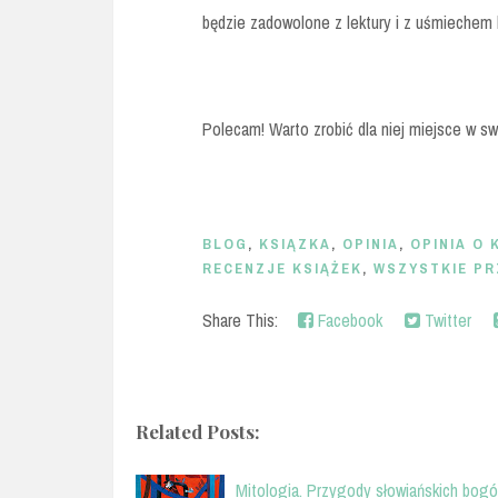
będzie zadowolone z lektury i z uśmiechem 
Polecam! Warto zrobić dla niej miejsce w swo
BLOG
,
KSIĄZKA
,
OPINIA
,
OPINIA O 
RECENZJE KSIĄŻEK
,
WSZYSTKIE PR
Share This:
Facebook
Twitter
Related Posts:
Mitologia. Przygody słowiańskich bog