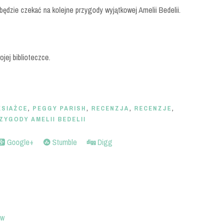
będzie czekać na kolejne przygody wyjątkowej Amelii Bedelii.
jej biblioteczce.
KSIAŻCE
,
PEGGY PARISH
,
RECENZJA
,
RECENZJE
,
ZYGODY AMELII BEDELII
Google+
Stumble
Digg
ów