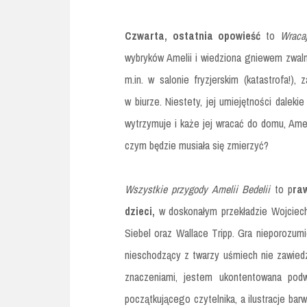
Czwarta, ostatnia opowieść
to
Wraca
wybryków Amelii i wiedziona gniewem zwalni
m.in. w salonie fryzjerskim (katastrofa!), 
w biurze. Niestety, jej umiejętności dalek
wytrzymuje i każe jej wracać do domu, Ame
czym będzie musiała się zmierzyć?
Wszystkie przygody Amelii Bedelii
to p
ra
dzieci,
w doskonałym przekładzie Wojciecha
Siebel oraz Wallace Tripp. Gra nieporozumi
nieschodzący z twarzy uśmiech nie zawiedz
znaczeniami, jestem ukontentowana podwó
początkującego czytelnika, a ilustracje bar