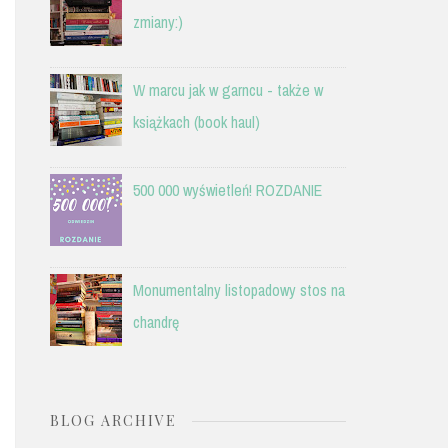
zmiany:)
W marcu jak w garncu - także w
książkach (book haul)
500 000 wyświetleń! ROZDANIE
Monumentalny listopadowy stos na
chandrę
BLOG ARCHIVE