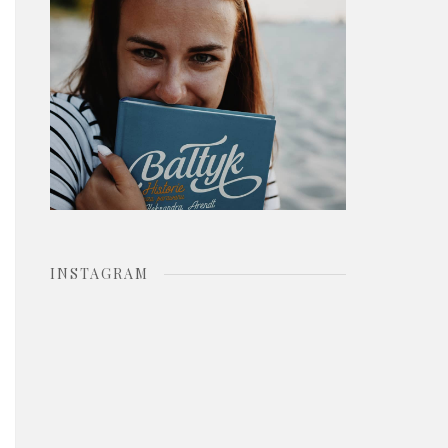
o
r
:
INSTAGRAM