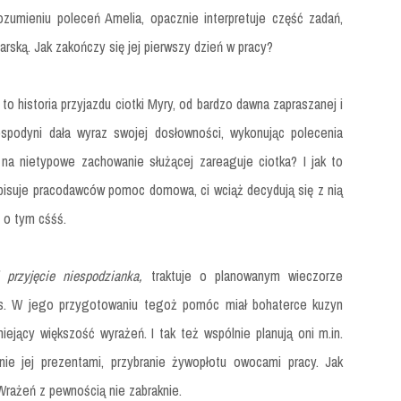
ozumieniu poleceń Amelia, opacznie interpretuje część zadań,
rską. Jak zakończy się jej pierwszy dzień w pracy?
!
to historia przyjazdu ciotki Myry, od bardzo dawna zapraszanej i
gospodyni dała wyraz swojej dosłowności, wykonując polecenia
 na nietypowe zachowanie służącej zareaguje ciotka? I jak to
 spisuje pracodawców pomoc domowa, ci wciąż decydują się z nią
 o tym cśśś.
 przyjęcie niespodzianka,
traktuje o planowanym wieczorze
rs. W jego przygotowaniu tegoż pomóc miał bohaterce kuzyn
ejący większość wyrażeń. I tak też wspólnie planują oni m.in.
nie jej prezentami, przybranie żywopłotu owocami pracy. Jak
Wrażeń z pewnością nie zabraknie.