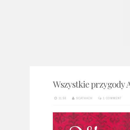
e
n
t
Wszystkie przygody A
11:56
SCATHACH
1 COMMENT