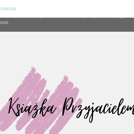
TERACKIE
liver its services and to analyze traffic. Your IP address and us
rmance and security metrics to ensure quality of service, gene
buse.