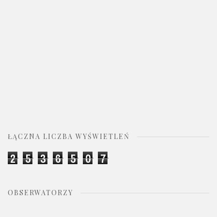
ŁĄCZNA LICZBA WYŚWIETLEŃ
2
5
3
6
5
0
7
OBSERWATORZY