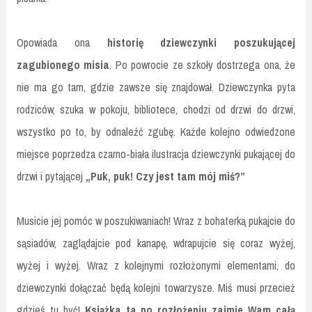
Opowiada ona
historię dziewczynki poszukującej
zagubionego misia
. Po powrocie ze szkoły dostrzega ona, że
nie ma go tam, gdzie zawsze się znajdował. Dziewczynka pyta
rodziców, szuka w pokoju, bibliotece, chodzi od drzwi do drzwi,
wszystko po to, by odnaleźć zgubę. Każde kolejno odwiedzone
miejsce poprzedza czarno-biała ilustracja dziewczynki pukającej do
drzwi i pytającej
„Puk, puk! Czy jest tam mój miś?”
Musicie jej pomóc w poszukiwaniach! Wraz z bohaterką pukajcie do
sąsiadów, zaglądajcie pod kanapę, wdrapujcie się coraz wyżej,
wyżej i wyżej. Wraz z kolejnymi rozłożonymi elementami, do
dziewczynki dołączać będą kolejni towarzysze. Miś musi przecież
gdzieś tu być!
Książka ta po rozłożeniu zajmie Wam całą