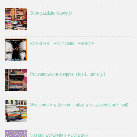
Stos październikowy:))
KONKURS - HOŁOWNIA I PROKOP
Podsumowanie sierpnia, stos i... zmiany:)
W marcu jak w garncu - także w książkach (book haul)
500 000 wyświetleń! ROZDANIE