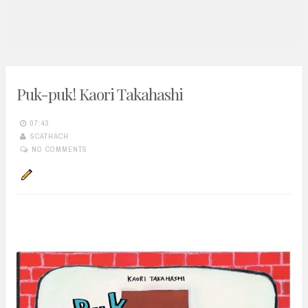
n
t
Puk-puk! Kaori Takahashi
07:43
SCATHACH
NO COMMENTS