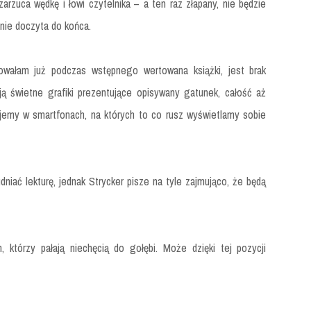
rzuca wędkę i łowi czytelnika – a ten raz złapany, nie będzie
 nie doczyta do końca.
towałam już podczas wstępnego wertowana książki, jest brak
ają świetne grafiki prezentujące opisywany gatunek, całość aż
jdujemy w smartfonach, na których to co rusz wyświetlamy sobie
niać lekturę, jednak Strycker pisze na tyle zajmująco, że będą
 którzy pałają niechęcią do gołębi. Może dzięki tej pozycji