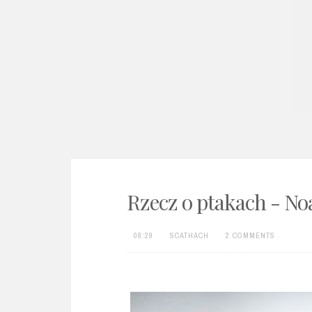
e
n
t
Rzecz o ptakach - No
08:29
SCATHACH
2 COMMENTS