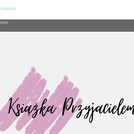
TERACKIE
liver its services and to analyze traffic. Your IP address and us
rmance and security metrics to ensure quality of service, gene
buse.