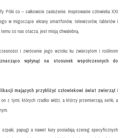
y. Póki co – całkowicie zasłużenie. Inspirowanie człowieka XXI
ego w migoczące ekrany smartfonów, telewizorów, tabletów i
 temu co nas otacza, jest misją chwalebną.
esności i zwrócenie jego wzroku ku zwierzętom i roślinom
e
znacząco wpłynąć na stosunek współczesnych do
blikacji mających przybliżyć człowiekowi świat zwierząt
i
n z tymi, których rzadko widzi, a którzy przemierzają setki, a
znym.
y, szpaki, papugi a nawet kury posiadają szereg specyficznych