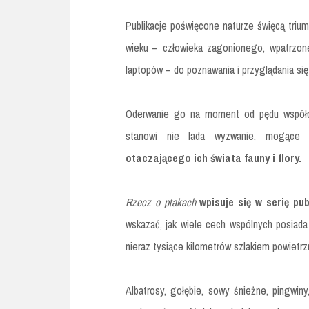
Publikacje poświęcone naturze święcą triumf
wieku – człowieka zagonionego, wpatrzon
laptopów – do poznawania i przyglądania się
Oderwanie go na moment od pędu współcz
stanowi nie lada wyzwanie, mogąc
otaczającego ich świata fauny i flory.
Rzecz o ptakach
wpisuje się w serię pu
wskazać, jak wiele cech wspólnych posiada o
nieraz tysiące kilometrów szlakiem powietr
Albatrosy, gołębie, sowy śnieżne, pingwin