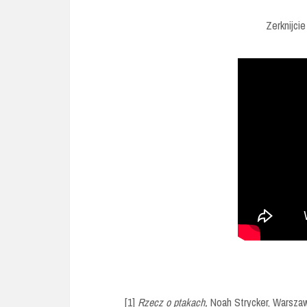
Zerknijci
[1]
Rzecz o ptakach,
Noah Strycker, Warszaw