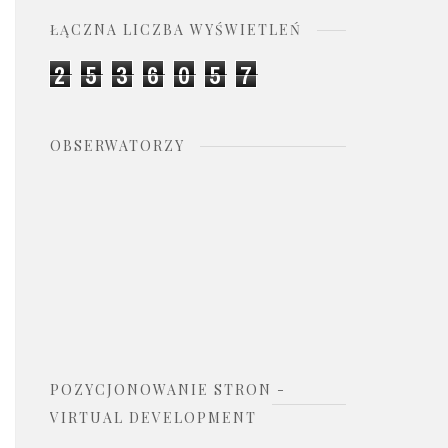
ŁĄCZNA LICZBA WYŚWIETLEŃ
2
5
3
6
0
5
7
OBSERWATORZY
POZYCJONOWANIE STRON -
VIRTUAL DEVELOPMENT