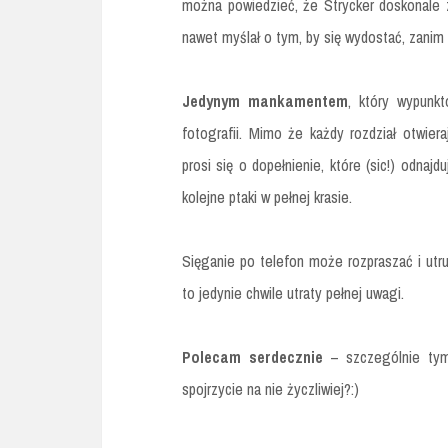
można powiedzieć, że Strycker doskonale za
nawet myślał o tym, by się wydostać, zanim
Jedynym mankamentem
, który wypunk
fotografii. Mimo że każdy rozdział otwier
prosi się o dopełnienie, które (sic!) odna
kolejne ptaki w pełnej krasie.
Sięganie po telefon może rozpraszać i utrud
to jedynie chwile utraty pełnej uwagi.
Polecam serdecznie
– szczególnie tym,
spojrzycie na nie życzliwiej?:)