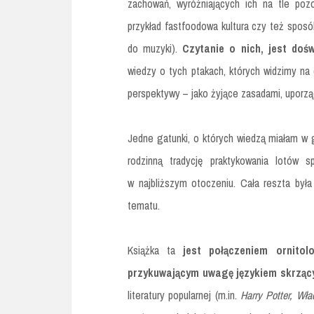
zachowań, wyróżniających ich na tle pozo
przykład fastfoodowa kultura czy też sposób
do muzyki).
Czytanie o nich, jest do
wiedzy o tych ptakach, których widzimy n
perspektywy – jako żyjące zasadami, uporzą
Jedne gatunki, o których wiedzą miałam w 
rodzinną tradycję praktykowania lotów 
w najbliższym otoczeniu. Cała reszta była
tematu.
Książka ta
jest połączeniem ornitol
przykuwającym uwagę językiem skrząc
literatury popularnej (m.in.
Harry Potter, Wła