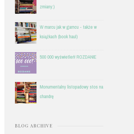
zmiany:)
W marcu jak w garncu - także w
książkach (book haul)
500 000 wyświetleń! ROZDANIE
Monumentalny listopadowy stos na
chandrę
BLOG ARCHIVE