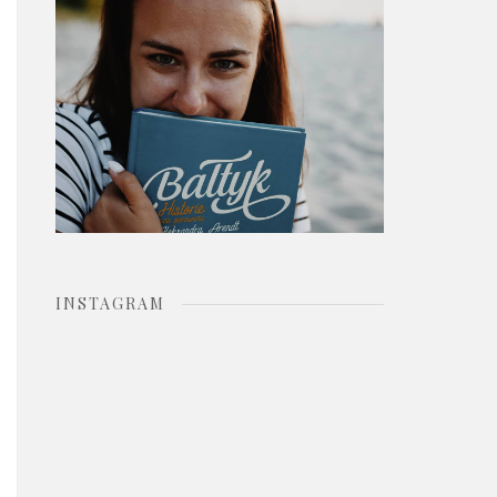
o
r
:
INSTAGRAM