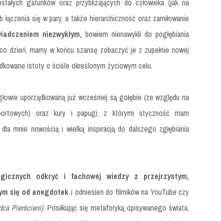
stałych gatunków oraz przybliżających do człowieka (jak na
 łączenia się w pary, a także hierarchiczność oraz zamiłowanie
świadczeniem niezwykłym,
bowiem nienawykli do pogłębiania
a co dzień, mamy w końcu szansę zobaczyć je z zupełnie nowej
dkowane istoty o ściśle określonym życiowym celu.
głowie uporządkowaną już wcześniej są gołębie (ze względu na
sportowych) oraz kury i papugi, z którymi styczność mam
 dla mnie nowością i wielką inspiracją do dalszego zgłębiania
ogicznych odkryć i fachowej wiedzy z przejrzystym,
ym się od anegdotek
i odniesień do filmików na YouTube czy
dca Pierścieni).
Posiłkując się metaforyką opisywanego świata,