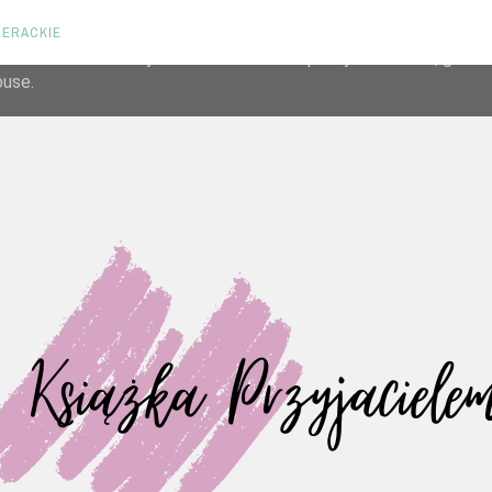
TERACKIE
liver its services and to analyze traffic. Your IP address and us
rmance and security metrics to ensure quality of service, gene
buse.