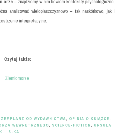
miarze
– znajdziemy w nim bowiem konteksty psychologiczne,
można analizować wielopłaszczyznowo – tak naskórkowo, jak i
estrzenie interpretacyjne.
Czytaj także:
Ziemiomorze
GZEMPLARZ OD WYDAWNICTWA
,
OPINIA O KSIĄŻCE
,
MORZA WEWNĘTRZNEGO
,
SCIENCE-FICTION
,
URSULA
I I S-KA