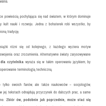
wania.
ące powieścią pochylająca się nad światem, w którym dominuje
y kult nauki i rozwoju. Jedna z bohaterek robi wszystko, by
ioną tradycję.
iążki różni się od kolejnego, z każdego wyziera motyw
oswojenia oraz zrozumienia. Alternatywne światy zarysowywane
dla czytelnika
wyraża się w takim operowaniu językiem, by
 operowanie terminologią techniczną.
e tylko swoich fanów, ale także naukowców – socjologów,
 w jej tekstach odnajdują przyczynek do dalszych prac, a same
lne.
Zbiór ów, podobnie jak poprzednie, może stać się