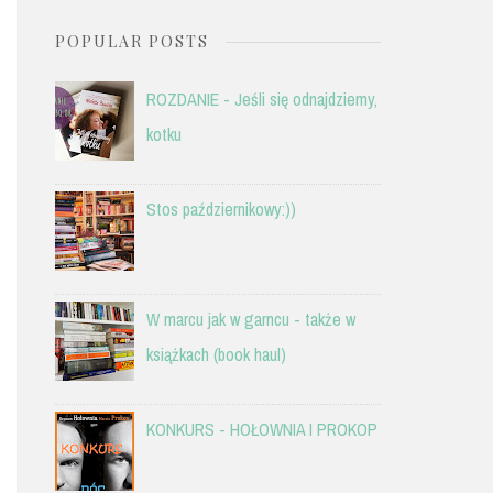
POPULAR POSTS
ROZDANIE - Jeśli się odnajdziemy,
kotku
Stos październikowy:))
W marcu jak w garncu - także w
książkach (book haul)
KONKURS - HOŁOWNIA I PROKOP