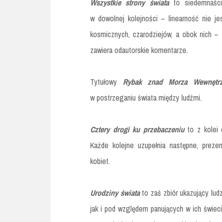
Wszystkie strony świata
to siedemnaści
w dowolnej kolejności – linearność nie j
kosmicznych, czarodziejów, a obok nich 
zawiera odautorskie komentarze.
Tytułowy
Rybak znad Morza Wewnętr
w postrzeganiu świata między ludźmi.
Cztery drogi ku przebaczeniu
to z kolei 
Każde kolejne uzupełnia następne, prezen
kobiet.
Urodziny świata
to zaś zbiór ukazujący lu
jak i pod względem panujących w ich świec