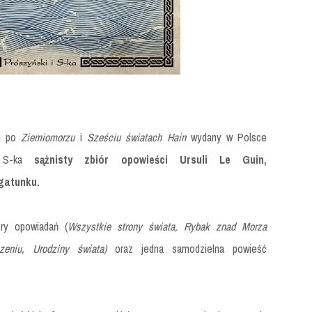
ci po
Ziemiomorzu
i
Sześciu światach Hain
wydany w Polsce
i S-ka
sążnisty zbiór opowieści Ursuli Le Guin,
gatunku.
ory opowiadań (
Wszystkie strony świata, Rybak znad Morza
zeniu, Urodziny świata)
oraz jedna samodzielna powieść