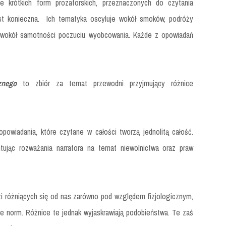
e krótkich form prozatorskich, przeznaczonych do czytania
est konieczna. Ich tematyka oscyluje wokół smoków, podróży
– wokół samotności poczuciu wyobcowania. Każde z opowiadań
znego
to zbiór za temat przewodni przyjmujący różnice
opowiadania, które czytane w całości tworzą jednolitą całość.
tując rozważania narratora na temat niewolnictwa oraz praw
dzi różniących się od nas zarówno pod względem fizjologicznym,
ie norm. Różnice te jednak wyjaskrawiają podobieństwa. Te zaś