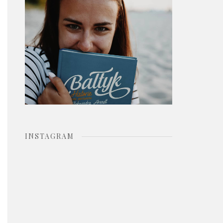
o
r
:
INSTAGRAM