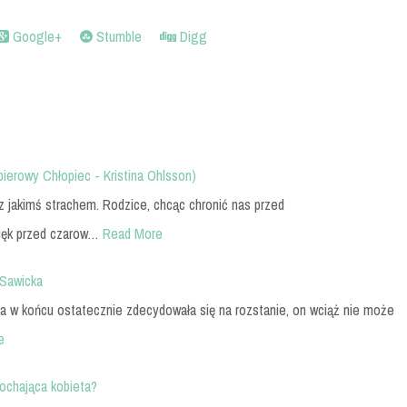
Google+
Stumble
Digg
pierowy Chłopiec - Kristina Ohlsson)
z jakimś strachem. Rodzice, chcąc chronić nas przed
lęk przed czarow…
Read More
 Sawicka
na w końcu ostatecznie zdecydowała się na rozstanie, on wciąż nie może
e
kochająca kobieta?