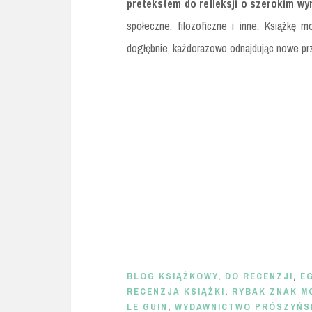
pretekstem do refleksji o szerokim wy
społeczne, filozoficzne i inne. Książkę 
dogłębnie, każdorazowo odnajdując nowe prz
BLOG KSIĄŻKOWY
,
DO RECENZJI
,
E
RECENZJA KSIĄŻKI
,
RYBAK ZNAK 
LE GUIN
,
WYDAWNICTWO PRÓSZYŃSK