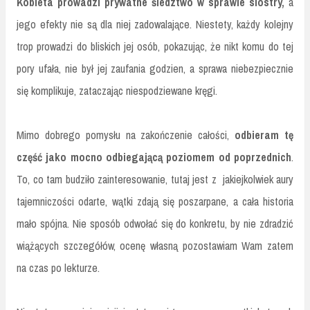
Kobieta prowadzi prywatne śledztwo w sprawie siostry,
a
jego efekty nie są dla niej zadowalające. Niestety, każdy kolejny
trop prowadzi do bliskich jej osób, pokazując, że nikt komu do tej
pory ufała, nie był jej zaufania godzien, a sprawa niebezpiecznie
się komplikuje, zataczając niespodziewane kręgi.
Mimo dobrego pomysłu na zakończenie całości,
odbieram tę
część jako mocno odbiegającą poziomem od poprzednich
.
To, co tam budziło zainteresowanie, tutaj jest z jakiejkolwiek aury
tajemniczości odarte, wątki zdają się poszarpane, a cała historia
mało spójna. Nie sposób odwołać się do konkretu, by nie zdradzić
wiążących szczegółów, ocenę własną pozostawiam Wam zatem
na czas po lekturze.