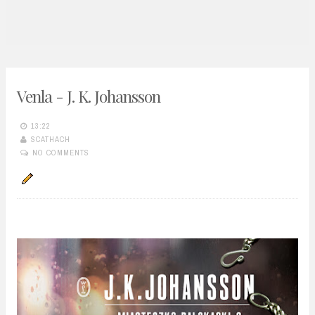
n
t
Venla - J. K. Johansson
13:22
SCATHACH
NO COMMENTS