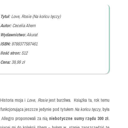
Tytuł
: Love, Rosie (Na końcu tęczy)
Autor:
Cecelia Ahern
Wydawnictwo:
Akurat
ISBN:
9788377587461
Ilość stron:
512
Cena:
39,99 zł
Historia moja i
Love, Rosie
jest burzliwa.
Książka ta, rok temu
funkcjonująca jeszcze jedynie pod tytułem
Na końcu tęczy
, była
y Allegro proponowali za nią
niebotyczne sumy rzędu 300 zł.
kującej mi do kolekcji Ahern – byłam w stanie zaoszczędzić te