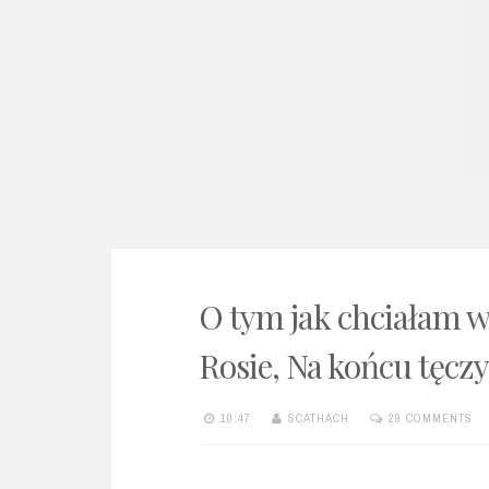
e
n
t
O tym jak chciałam w
Rosie, Na końcu tęczy
10:47
SCATHACH
29 COMMENTS