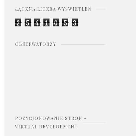
ŁĄCZNA LICZBA WYŚWIETLEŃ
2
5
4
1
0
5
3
OBSERWATORZY
POZYCJONOWANIE STRON -
VIRTUAL DEVELOPMENT