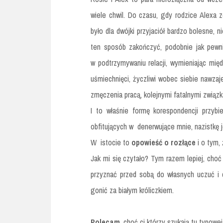
wiele chwil. Do czasu, gdy rodzice Alexa z
było dla dwójki przyjaciół bardzo bolesne, 
ten sposób zakończyć, podobnie jak pewnie
w podtrzymywaniu relacji, wymieniając międ
uśmiechnięci, życzliwi wobec siebie nawzaj
zmęczenia pracą, kolejnymi fatalnymi związk
I to właśnie formę korespondencji przybi
obfitujących w denerwujące mnie, nazistkę 
W istocie to
opowieść o rozłące
i o tym,
Jak mi się czytało? Tym razem lepiej, choć 
przyznać przed sobą do własnych uczuć i 
gonić za białym króliczkiem.
Polecam
, choć ci którzy szukają tu typowe