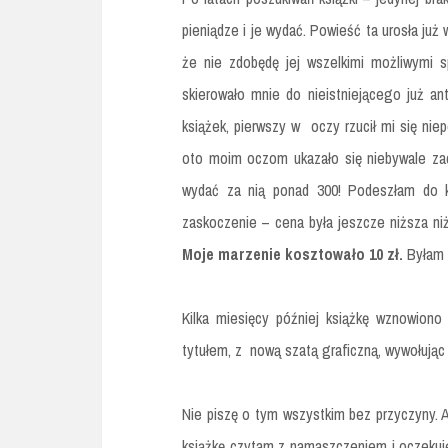
pieniądze i je wydać. Powieść ta urosła ju
że nie zdobędę jej wszelkimi możliwymi 
skierowało mnie do nieistniejącego już an
książek, pierwszy w oczy rzucił mi się nie
oto moim oczom ukazało się niebywale z
wydać za nią ponad 300! Podeszłam do k
zaskoczenie – cena była jeszcze niższa niż 
Moje marzenie kosztowało 10 zł.
Byłam 
Kilka miesięcy później książkę wznowion
tytułem, z nową szatą graficzną, wywołują
Nie piszę o tym wszystkim bez przyczyny. A
książkę czytam z namaszczeniem i oczekuj