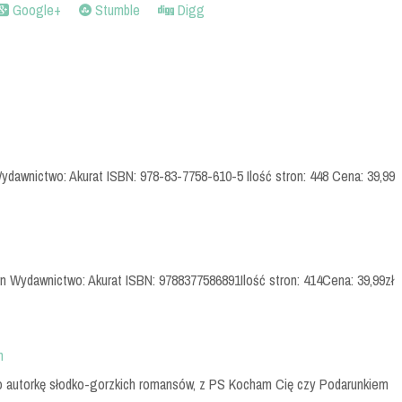
Google+
Stumble
Digg
Wydawnictwo: Akurat ISBN: 978-83-7758-610-5 Ilość stron: 448 Cena: 39,99
rn Wydawnictwo: Akurat ISBN: 9788377586891Ilość stron: 414Cena: 39,99zł
n
o autorkę słodko-gorzkich romansów, z PS Kocham Cię czy Podarunkiem