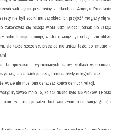
decydowali się na przenosiny z Irlandii do Ameryki. Rozstanie
niestety nie byli zdolni mu zapobiec: ich przyjaźń mogłaby się w
 zakończyła się relacja wielu ludzi. Młodzi jednak nie ustają
zy sobą korespondencję, w której wciąż byli sobą – żartobliwi,
em, ale także szczerze, przez co nie unikali tego, co smutne –
ami.
era ta opowieść – wymienianych listów, krótkich wiadomości,
językową, aczkolwiek poniekąd urocze błędy ortograficzne.
 że wcale nie musi ona oznaczać końca cennych relacji.
wciąż irytowało mnie to, że tak trudno było się Alexowi i Rosie
dopiero w takiej prawdzie budować życie, a nie wciąż gonić i
j dla Ahern magii – nie znajdą jej. Nie ma wydarzeń z pogranicza