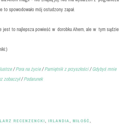
śnie to spowodowało mój ostudzony zapał.
e jest to najlepsza powieść w dorobku Ahern, ale w tym sądzie
ki:)
ustrze
/
Pora na życie
/
Pamiętnik z przyszłości
/
Gdybyś mnie
az zobaczył
/
Podarunek
LARZ RECENZENCKI
,
IRLANDIA
,
MIŁOŚĆ
,