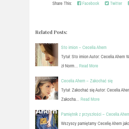
Share This:
Facebook
Twitter
Related Posts:
Sto imion – Cecelia Ahern
Tytuł: Sto imion Autor: Cecelia Ahern 
zł Norm…
Read More
Cecelia Ahern – Zakochać się
Tytuł: Zakochać się Autor: Cecelia Ahe
Zakocha…
Read More
Pamiętnik z przyszłości – Cecelia Aher
Wszyscy pamiętamy Cecelię Ahern jak