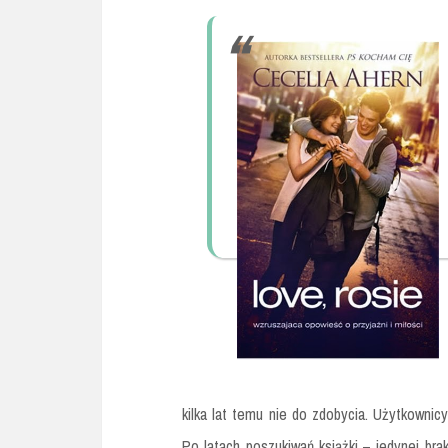
kilka lat temu nie do zdobycia. Użytkownic
Po latach poszukiwań książki – jedynej bra