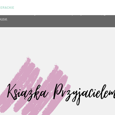
TERACKIE
liver its services and to analyze traffic. Your IP address and us
rmance and security metrics to ensure quality of service, gene
buse.