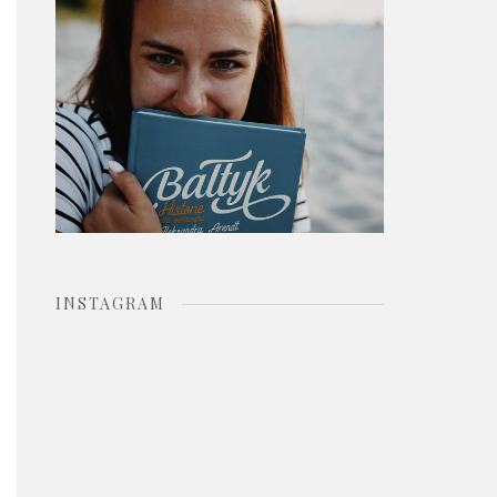
o
r
:
INSTAGRAM