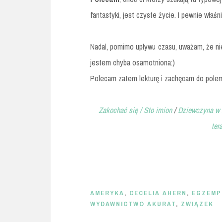
fantastyki, jest czyste życie. I pewnie wła
Nadal, pomimo upływu czasu, uważam, że ni
jestem chyba osamotniona:)
Polecam zatem lekturę i zachęcam do polemi
Zakochać się /
Sto imion
/
Dziewczyna w l
ter
AMERYKA
,
CECELIA AHERN
,
EGZEMP
WYDAWNICTWO AKURAT
,
ZWIĄZEK