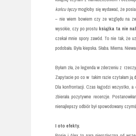
końcu tęczy
mogłoby się wydawać, że posiadł
– nie wiem bowiem czy ze względu na zwi
wysokie, czy po prostu
książka ta nie na
czekał mnie spory zawód. To nie tak, że uz
podobała. Była kiepska. Słaba. Mierna. Niewa
Byłam zła, że legenda w zderzeniu z rzeczyw
Zapytacie po co w takim razie czytałam ją d
Dla konfrontacji. Czas łagodzi wszystko, a 
zbierała pozytywne recenzje. Postanowił
nienajlepszy odbiór był spowodowany czymś 
I oto efekty.
Rosie i Alex to para nierozłączna od wczes