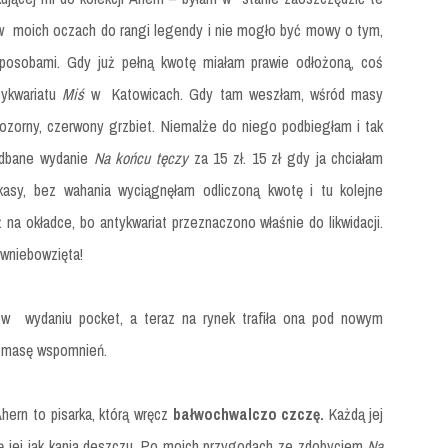
ż w moich oczach do rangi legendy i nie mogło być mowy o tym,
sposobami. Gdy już pełną kwotę miałam prawie odłożoną, coś
tykwariatu
Miś
w Katowicach. Gdy tam weszłam, wśród masy
pozorny, czerwony grzbiet. Niemalże do niego podbiegłam i tak
adbane wydanie
Na końcu tęczy
za 15 zł. 15 zł gdy ja chciałam
asy, bez wahania wyciągnęłam odliczoną kwotę i tu kolejne
na okładce, bo antykwariat przeznaczono właśnie do likwidacji.
wniebowzięta!
o w wydaniu pocket, a teraz na rynek trafiła ona pod nowym
c masę wspomnień.
hern to pisarka, którą wręcz
bałwochwalczo czczę.
Każdą jej
ę jej jak kania deszczu. Po moich przygodach ze zdobyciem
Na