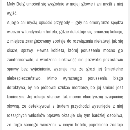
Mały Belg umościł się wygodnie w mojej głowie i ani myśli z niej
wyjść.
A jego ani myślą opuścić przygody – gdy na emeryturze spędza
wieczór w londyńskim hotelu, gdzie delektuje się smaczną kolacją,
z miejsca zaangażowany zostaje do rozwiązania niełatwej, jak się
okaże, sprawy. Pewna kobieta, której poruszenie mocno go
zainteresowało, a wrodzona ciekawość nie pozwoliła pozostawić
sprawy bez wyjaśnienia, wyznaje mu, że grozi jej śmiertelne
niebezpieczeństwo. Mimo wyraźnego poruszenia, błaga
detektywa, by nie próbował szukać mordercy, bo jej śmierć jest
konieczna. Jej relacja stanowi tak mocno chaotyczną szarpaninę
słowną, że detektywowi z trudem przychodzi wysunięcie z niej
rozsądnych wniosków. Sprawa okazuje się tym bardziej osobliwa,
że tego samego wieczoru, w innym hotelu, popełnione zostaje