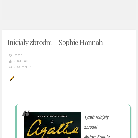
n
t
Inicjały zbrodni – Sophie Hannah
12:27
SCATHACH
5 COMMENTS
Tytuł
: Inicjały
zbrodni
Autor:
Sophie