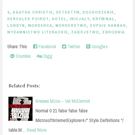
4
,
AGATHA CHRISTIE
,
DETEKTYW
,
DOCHODZENIE
,
HERCULES POIROT
,
HOTEL
,
INICJAŁY
,
KRYMINAŁ
,
LONDYN
,
MORDERCA
,
MORDERSTWO
,
SOPHIE HANNAH
,
WYDAWNICTWO LITERACKIE
,
ZABÓJSTWO
,
ZBRODNIA
Share This:
Facebook
Twitter
Google+
Stumble
Digg
Related Posts:
Krwawa blizna – Val McDermid
Normal 0 21 false false false
MicrosoftInternetExplorer4 /* Style Definitions */
table.M…
Read More