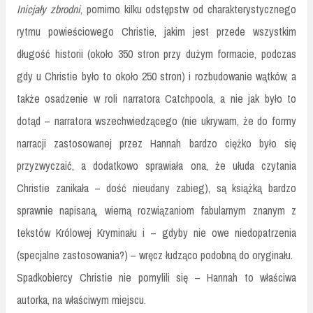
Inicjały zbrodni
, pomimo kilku odstępstw od charakterystycznego
rytmu powieściowego Christie, jakim jest przede wszystkim
długość historii (około 350 stron przy dużym formacie, podczas
gdy u Christie było to około 250 stron) i rozbudowanie wątków, a
także osadzenie w roli narratora Catchpoola, a nie jak było to
dotąd – narratora wszechwiedzącego (nie ukrywam, że do formy
narracji zastosowanej przez Hannah bardzo ciężko było się
przyzwyczaić, a dodatkowo sprawiała ona, że ułuda czytania
Christie zanikała – dość nieudany zabieg), są książką bardzo
sprawnie napisaną, wierną rozwiązaniom fabularnym znanym z
tekstów Królowej Kryminału i – gdyby nie owe niedopatrzenia
(specjalne zastosowania?) – wręcz łudząco podobną do oryginału.
Spadkobiercy Christie nie pomylili się – Hannah to właściwa
autorka, na właściwym miejscu.