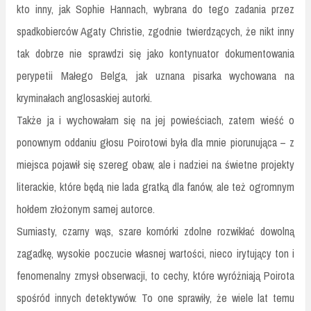
kto inny, jak Sophie Hannach, wybrana do tego zadania przez
spadkobierców Agaty Christie, zgodnie twierdzących, że nikt inny
tak dobrze nie sprawdzi się jako kontynuator dokumentowania
perypetii Małego Belga, jak uznana pisarka wychowana na
kryminałach anglosaskiej autorki.
Także ja i wychowałam się na jej powieściach, zatem wieść o
ponownym oddaniu głosu Poirotowi była dla mnie piorunująca – z
miejsca pojawił się szereg obaw, ale i nadziei na świetne projekty
literackie, które będą nie lada gratką dla fanów, ale też ogromnym
hołdem złożonym samej autorce.
Sumiasty, czarny wąs, szare komórki zdolne rozwikłać dowolną
zagadkę, wysokie poczucie własnej wartości, nieco irytujący ton i
fenomenalny zmysł obserwacji, to cechy, które wyróżniają Poirota
spośród innych detektywów. To one sprawiły, że wiele lat temu