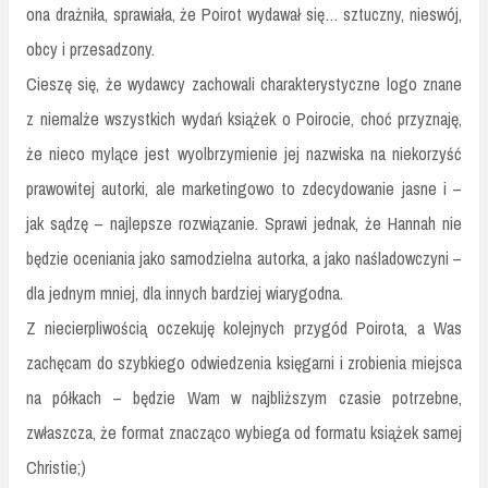
ona drażniła, sprawiała, że Poirot wydawał się… sztuczny, nieswój,
obcy i przesadzony.
Cieszę się, że wydawcy zachowali charakterystyczne logo znane
z niemalże wszystkich wydań książek o Poirocie, choć przyznaję,
że nieco mylące jest wyolbrzymienie jej nazwiska na niekorzyść
prawowitej autorki, ale marketingowo to zdecydowanie jasne i –
jak sądzę – najlepsze rozwiązanie. Sprawi jednak, że Hannah nie
będzie oceniania jako samodzielna autorka, a jako naśladowczyni –
dla jednym mniej, dla innych bardziej wiarygodna.
Z niecierpliwością oczekuję kolejnych przygód Poirota, a Was
zachęcam do szybkiego odwiedzenia księgarni i zrobienia miejsca
na półkach – będzie Wam w najbliższym czasie potrzebne,
zwłaszcza, że format znacząco wybiega od formatu książek samej
Christie;)