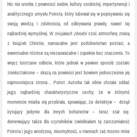
Nic nie uroniła z pewności siebie, kultury osobistej, impertynencji i
analitycznego umysłu Poirota, który lubował się w popisywaniu się
swoją wiedzą i zdolnością od odkrywania prawdy, nawet tej
najbardziej wymyślnej. W
Inicjałach zbrodni
czuć atmosferę znaną
z książek Christie, namacalne jest podobieństwo postaci, a
ewentualne różnice są niezauważalne i zupełnie bez znaczenia. To
wręcz lustrzane odbicie, które jednak w pewien sposób zostało
zniekształcone – skazą na powieści jest bowiem jednocześnie jej
najmocniejsza strona… Poirot. Autorka tak silnie chciała oddać
jego najbardziej charakterystyczne cechy, że w którymś
momencie miarka się przebrała, sprawiając, że detektyw –
dotąd
irytujący jedynie dla innych bohaterów – teraz stał się
denerwujący także dla czytelników. Uwielbiałam tę zarozumiałość
Poirota i jego wrodzoną
nieomylność, u Hannach zaś mocno mnie