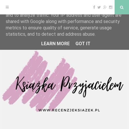
F
T
G
I
S
This site uses cookies from Google to deliver its services
a
w
o
n
e
and to analyze traffic. Your IP address and user-agent are
c
i
o
s
a
e
t
g
t
r
shared with Google along with performance and security
b
t
l
a
c
o
e
e
g
h
S
metrics to ensure quality of service, generate usage
o
r
P
r
statistics, and to detect and address abuse.
k
l
a
k
u
m
s
LEARN MORE
GOT IT
i
p
t
o
c
o
n
t
e