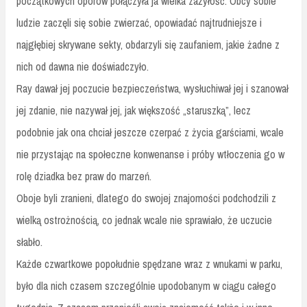
początkowych oporów połączyła ja wielka zażyłość. Obcy sobie
ludzie zaczęli się sobie zwierzać, opowiadać najtrudniejsze i
najgłębiej skrywane sekty, obdarzyli się zaufaniem, jakie żadne z
nich od dawna nie doświadczyło.
Ray dawał jej poczucie bezpieczeństwa, wysłuchiwał jej i szanował
jej zdanie, nie nazywał jej, jak większość „staruszką”, lecz
podobnie jak ona chciał jeszcze czerpać z życia garściami, wcale
nie przystając na społeczne konwenanse i próby wtłoczenia go w
rolę dziadka bez praw do marzeń.
Oboje byli zranieni, dlatego do swojej znajomości podchodzili z
wielką ostrożnością, co jednak wcale nie sprawiało, że uczucie
słabło.
Każde czwartkowe popołudnie spędzane wraz z wnukami w parku,
było dla nich czasem szczególnie upodobanym w ciągu całego