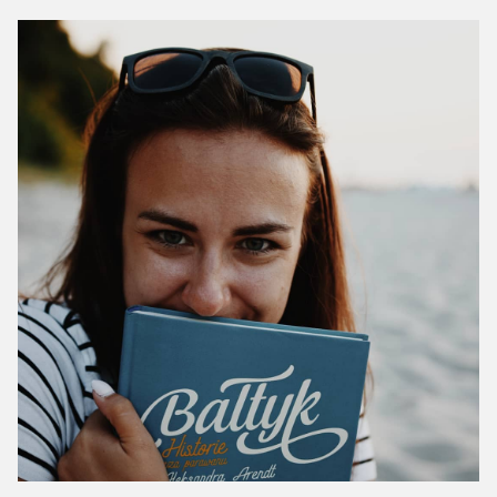
c
h
f
o
r
: