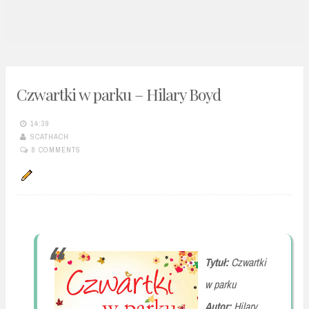
n
t
Czwartki w parku – Hilary Boyd
14:39
SCATHACH
8 COMMENTS
Tytuł:
Czwartki
w parku
Autor:
Hilary