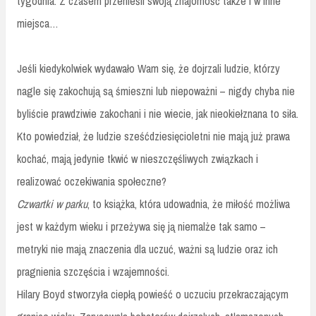
tygodnia. Z czasem przenieśli swoją znajomość także i w inne
miejsca…
Jeśli kiedykolwiek wydawało Wam się, że dojrzali ludzie, którzy
nagle się zakochują są śmieszni lub niepoważni – nigdy chyba nie
byliście prawdziwie zakochani i nie wiecie, jak nieokiełznana to siła.
Kto powiedział, że ludzie sześćdziesięcioletni nie mają już prawa
kochać, mają jedynie tkwić w nieszczęśliwych związkach i
realizować oczekiwania społeczne?
Czwartki w parku
, to książka, która udowadnia, że miłość możliwa
jest w każdym wieku i przeżywa się ją niemalże tak samo –
metryki nie mają znaczenia dla uczuć, ważni są ludzie oraz ich
pragnienia szczęścia i wzajemności.
Hilary Boyd stworzyła ciepłą powieść o uczuciu przekraczającym