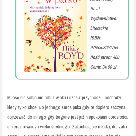
Boyd
Wydawnictwo
:
Literackie
ISBN
:
9788308052754
Ilość stron
: 400
Cena:
34,90 zł
Miłość nic sobie nie robi z wieku i czasu: przychodzi i odchodzi
kiedy tylko chce. Do jednego serca puka gdy te dopiero zaczyna
dojrzewać, do innego gdy targane jest już niepokojami dorosłości,
a nieraz również i wieku średniego. Zakochują się młodzi, dojrzali i