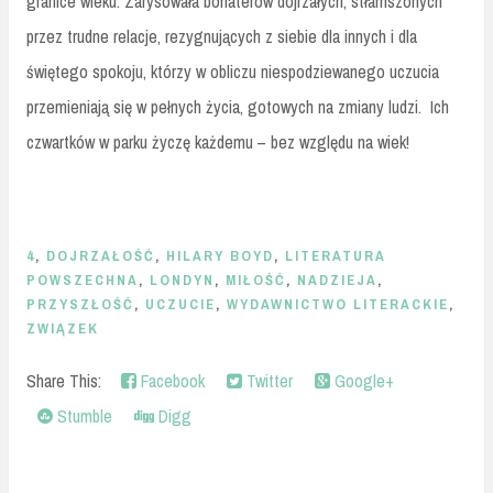
granice wieku. Zarysowała bohaterów dojrzałych, stłamszonych
przez trudne relacje, rezygnujących z siebie dla innych i dla
świętego spokoju, którzy w obliczu niespodziewanego uczucia
przemieniają się w pełnych życia, gotowych na zmiany ludzi.
Ich
czwartków w parku życzę każdemu – bez względu na wiek!
4
,
DOJRZAŁOŚĆ
,
HILARY BOYD
,
LITERATURA
POWSZECHNA
,
LONDYN
,
MIŁOŚĆ
,
NADZIEJA
,
PRZYSZŁOŚĆ
,
UCZUCIE
,
WYDAWNICTWO LITERACKIE
,
ZWIĄZEK
Share This:
Facebook
Twitter
Google+
Stumble
Digg