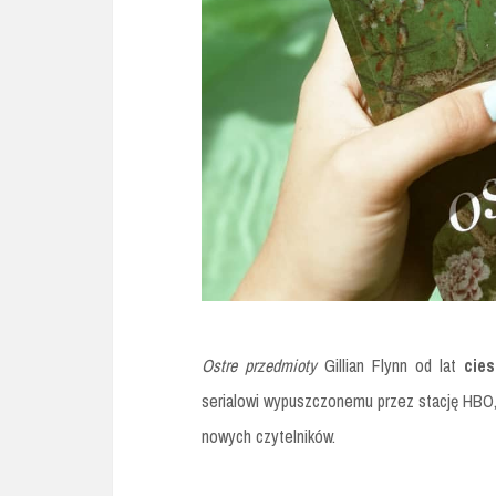
Ostre przedmioty
Gillian Flynn od lat
cie
serialowi wypuszczonemu przez stację HBO, k
nowych czytelników.