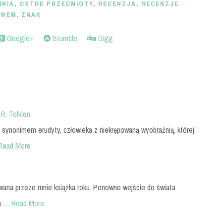
INIA
,
OSTRE PRZEDMIOTY
,
RECENZJA
,
RECENZJE
TWEM
,
ZNAK
Google+
Stumble
Digg
 R. Tolkien
nie synonimem erudyty, człowieka z niekrępowaną wyobraźnią, której
Read More
iwana przeze mnie książka roku. Ponowne wejście do świata
a …
Read More