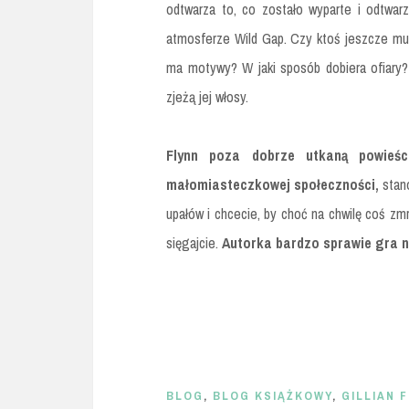
odtwarza to, co zostało wyparte i odtwarz
atmosferze Wild Gap. Czy ktoś jeszcze mus
ma motywy? W jaki sposób dobiera ofiary?
zjeżą jej włosy.
Flynn poza dobrze utkaną powieści
małomiasteczkowej społeczności,
stano
upałów i chcecie, by choć na chwilę coś zmr
sięgajcie.
Autorka bardzo sprawie gra n
BLOG
,
BLOG KSIĄŻKOWY
,
GILLIAN 