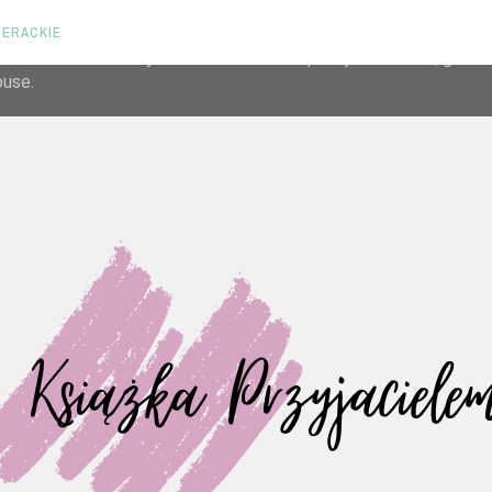
TERACKIE
liver its services and to analyze traffic. Your IP address and us
rmance and security metrics to ensure quality of service, gene
buse.