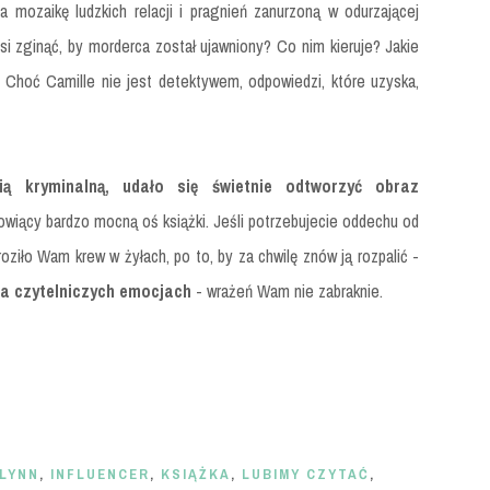
a mozaikę ludzkich relacji i pragnień zanurzoną w odurzającej
i zginąć, by morderca został ujawniony? Co nim kieruje? Jakie
 Choć Camille nie jest detektywem, odpowiedzi, które uzyska,
ą kryminalną, udało się świetnie odtworzyć obraz
wiący bardzo mocną oś książki. Jeśli potrzebujecie oddechu od
oziło Wam krew w żyłach, po to, by za chwilę znów ją rozpalić -
a czytelniczych emocjach
- wrażeń Wam nie zabraknie.
FLYNN
,
INFLUENCER
,
KSIĄŻKA
,
LUBIMY CZYTAĆ
,