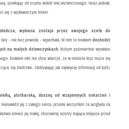
urą, uciekając od szumu wokół niej wytworzonego, teraz jednak,
yć się z wydawniczym hitem.
a śledcza, wysłana zostaje przez swojego szefa do
 laty - nie bez powodu - wyjechała. W nim to bowiem
dochodzi
nych na małych dziewczynkach
, którym pośmiertnie wyrwano
nego, bowiem nikt nie chce wierzyć, ze w mieście kryć może się
zące się śledztwo, zdobywając jak najwięcej informacji od ludzi,
.
ielką, plotkarską, duszną od wzajemnych oskarżeń i
a nienawidzi jej z całego serca, przede wszystkim ze względu na
łatwia śmierć jej małej, chorowitej siostry mająca miejsce przed