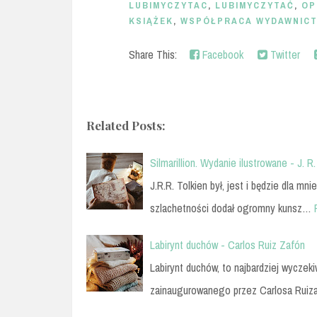
LUBIMYCZYTAC
,
LUBIMYCZYTAĆ
,
OP
KSIĄŻEK
,
WSPÓŁPRACA WYDAWNIC
Share This:
Facebook
Twitter
Related Posts:
Silmarillion. Wydanie ilustrowane - J. R.
J.R.R. Tolkien był, jest i będzie dla m
szlachetności dodał ogromny kunsz…
Labirynt duchów - Carlos Ruiz Zafón
Labirynt duchów, to najbardziej wyczek
zainaugurowanego przez Carlosa Ruiz