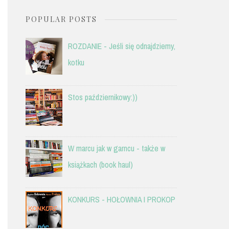
POPULAR POSTS
ROZDANIE - Jeśli się odnajdziemy,
kotku
Stos październikowy:))
W marcu jak w garncu - także w
książkach (book haul)
KONKURS - HOŁOWNIA I PROKOP