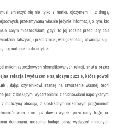
musi zmierzyć się nie tylko z matką, ojczymem i z drugą,
miejscowych, przełamywaną właśnie jedynie informacją o tym, kto
zęsie całym miasteczkiem, gdyż to jej rodzina przed laty dała
wiedzeni fałszywą i przebrzmiałą wdzięcznością, otwierają się -
ąc jej materiału u do artykułu.
od małomiasteczkowych skomplikowanych relacji, s
nuta przez
lejna relacja i wydarzenie są niczym puzzle, które powoli
nki,
dając czytelnikowi szansę na stworzenie własnej teorii
ne jest z bieżącymi wydarzeniami, z trudnościami napotykanymi
- z matczyną obsesją, z siostrzanym niezdrowym pragnieniem
 okrucieństwem, które już dawno wyszło poza ramy tego, co
oimi demonami, mozolnie buduje obraz wydarzeń minionych,