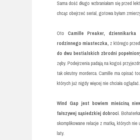
Sama dość długo wzbraniałam się przed lekt
chcąc obejrzeć serial, gotowa byłam zmierz
Oto
Camille Preaker, dziennikark
rodzinnego miasteczka,
z którego przed
do dwu bestialskich zbrodni popełnio
zęby. Podejrzenia padają na kogoś przyjezd
tak okrutny morderca. Camille ma opisać toc
których już nigdy więcej nie chciała oglądać
Wind Gap jest bowiem mieściną niew
fałszywej sąsiedzkiej dobroci
. Bohaterk
skomplikowane relacje z matką, których nie u
laty.