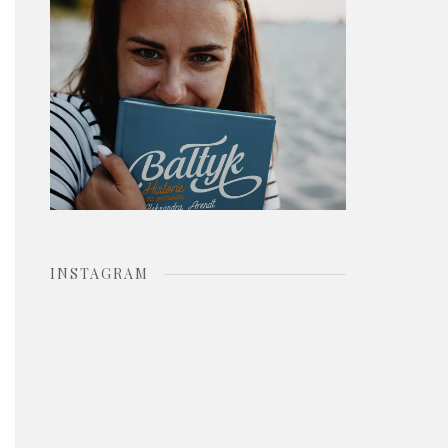
o
r
:
INSTAGRAM