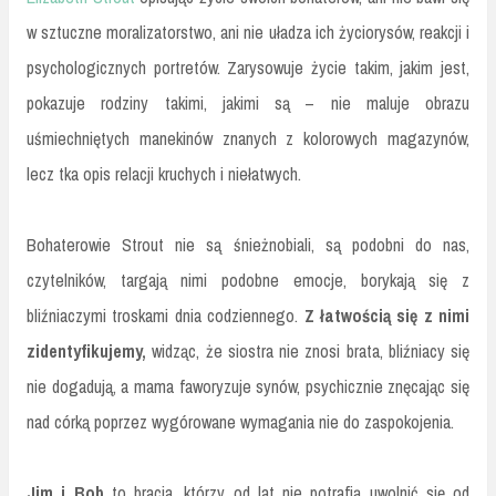
w sztuczne moralizatorstwo, ani nie uładza ich życiorysów, reakcji i
psychologicznych portretów. Zarysowuje życie takim, jakim jest,
pokazuje rodziny takimi, jakimi są – nie maluje obrazu
uśmiechniętych manekinów znanych z kolorowych magazynów,
lecz tka opis relacji kruchych i niełatwych.
Bohaterowie Strout nie są śnieżnobiali, są podobni do nas,
czytelników, targają nimi podobne emocje, borykają się z
bliźniaczymi troskami dnia codziennego.
Z łatwością się z nimi
zidentyfikujemy,
widząc, że siostra nie znosi brata, bliźniacy się
nie dogadują, a mama faworyzuje synów, psychicznie znęcając się
nad córką poprzez wygórowane wymagania nie do zaspokojenia.
Jim i Bob
to bracia, którzy od lat nie potrafią uwolnić się od