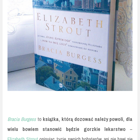
Bracia Burgess
to
książka, którą dozować należy powoli, dla
wielu bowiem stanowić będzie gorzkie lekarstwo
–
Elizabeth Strout
opisując życie swoich bohaterów, ani nie bawi się