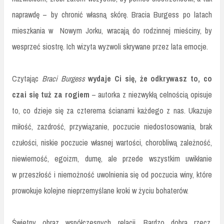
naprawdę – by chronić własną skórę. Bracia Burgess po latach
mieszkania w Nowym Jorku, wracają do rodzinnej mieściny, by
wesprzeć siostrę. Ich wizyta wyzwoli skrywane przez lata emocje.
Czytając
Braci Burgess
wydaje Ci się, że odkrywasz to, co
czai się tuż za rogiem
– autorka z niezwykłą celnością opisuje
to, co dzieje się za czterema ścianami każdego z nas. Ukazuje
miłość, zazdrość, przywiązanie, poczucie niedostosowania, brak
czułości, niskie poczucie własnej wartości, chorobliwą zależność,
niewierność, egoizm, dumę, ale przede wszystkim uwikłanie
w przeszłość i niemożność uwolnienia się od poczucia winy, które
prowokuje kolejne nieprzemyślane kroki w życiu bohaterów.
Świetny obraz współczesnych relacji. Bardzo dobra rzecz.