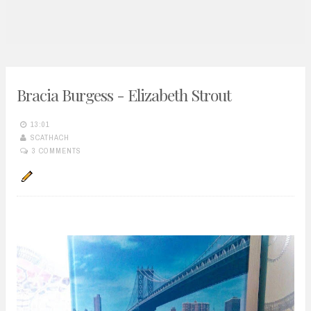
n
t
Bracia Burgess - Elizabeth Strout
13:01
SCATHACH
3 COMMENTS