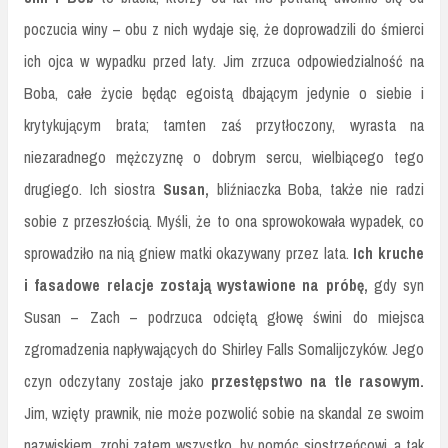
poczucia winy – obu z nich wydaje się, że doprowadzili do śmierci
ich ojca w wypadku przed laty. Jim zrzuca odpowiedzialność na
Boba, całe życie będąc egoistą dbającym jedynie o siebie i
krytykującym brata; tamten zaś przytłoczony, wyrasta na
niezaradnego mężczyznę o dobrym sercu, wielbiącego tego
drugiego. Ich siostra
Susan,
bliźniaczka Boba, także nie radzi
sobie z przeszłością. Myśli, że to ona sprowokowała wypadek, co
sprowadziło na nią gniew matki okazywany przez lata.
Ich kruche
i fasadowe relacje zostają wystawione na próbę,
gdy syn
Susan – Zach – podrzuca odciętą głowę świni do miejsca
zgromadzenia napływających do Shirley Falls Somalijczyków. Jego
czyn odczytany zostaje jako
przestępstwo na tle rasowym.
Jim, wzięty prawnik, nie może pozwolić sobie na skandal ze swoim
nazwiskiem, zrobi zatem wszystko, by pomóc siostrzeńcowi, a tak