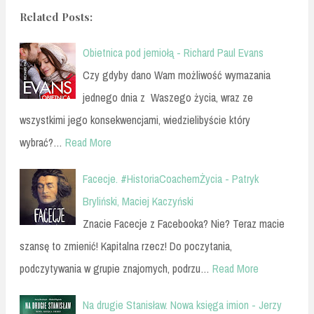
Related Posts:
Obietnica pod jemiołą - Richard Paul Evans
Czy gdyby dano Wam możliwość wymazania
jednego dnia z Waszego życia, wraz ze
wszystkimi jego konsekwencjami, wiedzielibyście który
wybrać?…
Read More
Facecje. #HistoriaCoachemŻycia - Patryk
Bryliński, Maciej Kaczyński
Znacie Facecje z Facebooka? Nie? Teraz macie
szansę to zmienić! Kapitalna rzecz! Do poczytania,
podczytywania w grupie znajomych, podrzu…
Read More
Na drugie Stanisław. Nowa księga imion - Jerzy