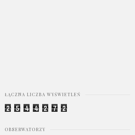
ŁĄCZNA LICZBA WYŚWIETLEŃ
2
5
4
4
2
7
2
OBSERWATORZY