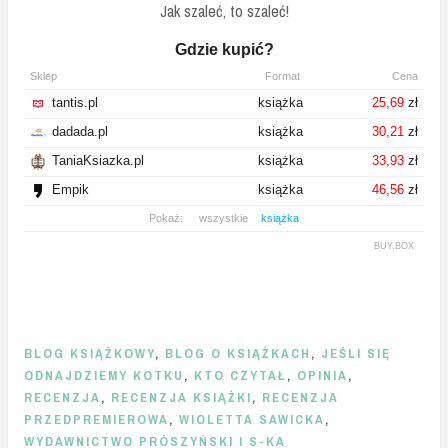
Jak szaleć, to szaleć!
Gdzie kupić?
Sklep
Format
Cena
tantis.pl
książka
25,69
zł
dadada.pl
książka
30,21
zł
TaniaKsiazka.pl
książka
33,93
zł
Empik
książka
46,56
zł
Pokaż:
wszystkie
książka
BUY.BOX
BLOG KSIĄŻKOWY
,
BLOG O KSIĄŻKACH
,
JEŚLI SIĘ
ODNAJDZIEMY KOTKU
,
KTO CZYTAŁ
,
OPINIA
,
RECENZJA
,
RECENZJA KSIĄŻKI
,
RECENZJA
PRZEDPREMIEROWA
,
WIOLETTA SAWICKA
,
WYDAWNICTWO PRÓSZYŃSKI I S-KA