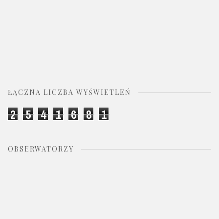
ŁĄCZNA LICZBA WYŚWIETLEŃ
2
5
4
1
6
8
1
OBSERWATORZY