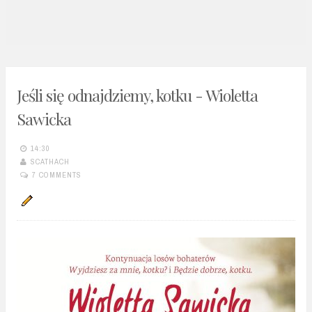
n
t
Jeśli się odnajdziemy, kotku - Wioletta
Sawicka
14:30
SCATHACH
7 COMMENTS