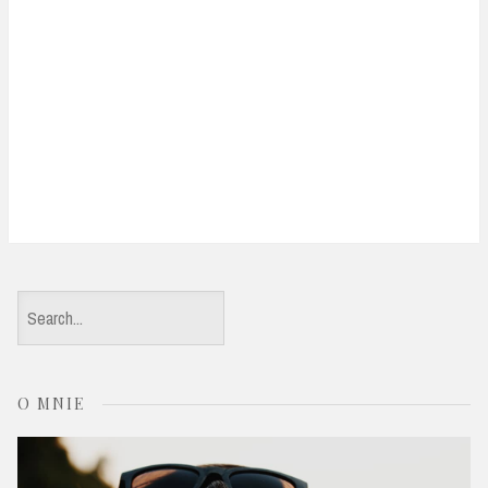
S
e
a
O MNIE
r
c
h