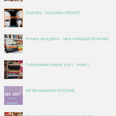
KONKURS - HOŁOWNIA I PROKOP
W marcu jak w garncu - także w książkach (book haul)
Podsumowanie sierpnia, stos i... zmiany:)
500 000 wyświetleń! ROZDANIE