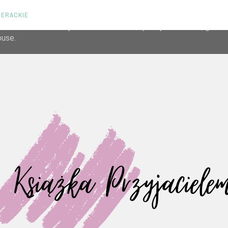
TERACKIE
liver its services and to analyze traffic. Your IP address and us
rmance and security metrics to ensure quality of service, gene
buse.