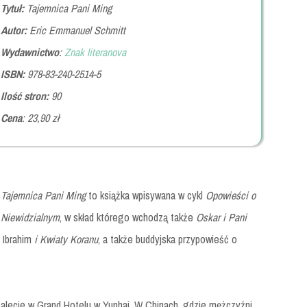
Tytuł:
Tajemnica Pani Ming
Autor:
Eric Emmanuel Schmitt
Wydawnictwo
:
Znak literanova
ISBN:
978-83-240-2514-5
Ilość stron:
90
Cena
: 23,90 zł
Tajemnica Pani Ming
to książka wpisywana w cykl
Opowieści o
Niewidzialnym
, w skład którego wchodzą także
Oskar i Pani
 Ibrahim
i Kwiaty Koranu
, a także buddyjska przypowieść o
toalecie w Grand Hotelu w Yunhai. W Chinach, gdzie mężczyźni