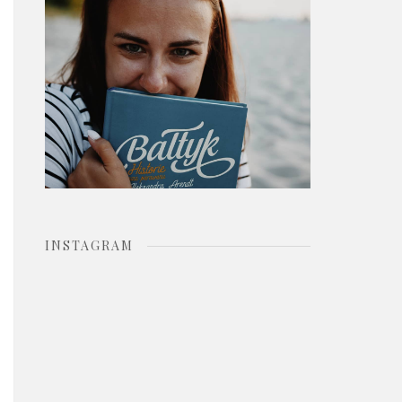
o
r
:
INSTAGRAM