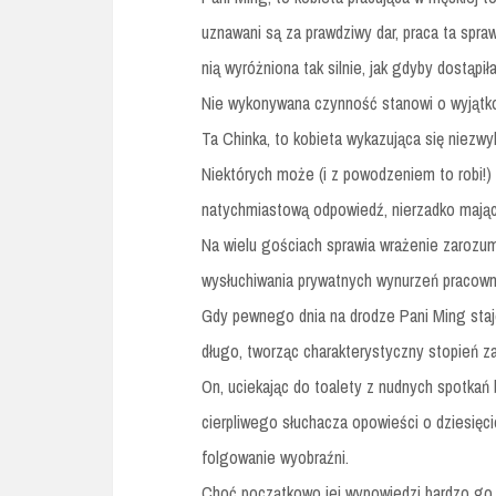
uznawani są za prawdziwy dar, praca ta spra
nią wyróżniona tak silnie, jak gdyby dostąp
Nie wykonywana czynność stanowi o wyjątk
Ta Chinka, to kobieta wykazująca się niezwy
Niektórych może (i z powodzeniem to robi!)
natychmiastową odpowiedź, nierzadko mając
Na wielu gościach sprawia wrażenie zarozum
wysłuchiwania prywatnych wynurzeń pracowni
Gdy pewnego dnia na drodze Pani Ming staje
długo, tworząc charakterystyczny stopień za
On, uciekając do toalety z nudnych spotkań
cierpliwego słuchacza opowieści o dziesięci
folgowanie wyobraźni.
Choć początkowo jej wypowiedzi bardzo go 