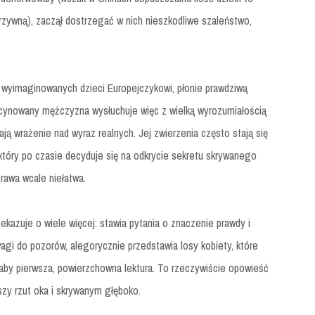
rzywną), zaczął dostrzegać w nich nieszkodliwe szaleństwo,
 wyimaginowanych dzieci Europejczykowi, płonie prawdziwą
fascynowany mężczyzna wysłuchuje więc z wielką wyrozumiałością
ają wrażenie nad wyraz realnych. Jej zwierzenia często stają się
tóry po czasie decyduje się na odkrycie sekretu skrywanego
prawa wcale niełatwa.
zekazuje o wiele więcej: stawia pytania o znaczenie prawdy i
agi do pozorów, alegorycznie przedstawia losy kobiety, które
łaby pierwsza, powierzchowna lektura. To rzeczywiście opowieść
szy rzut oka i skrywanym głęboko.