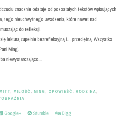
odczuciu znacznie odstaje od pozostałych tekstów wpisujących
itta, tego nieuchwytnego uwodzenia, które nawet nad
muszając do refleksji.
się lekturą zupełnie bezrefleksyjną i… przeciętną. Wszystko
Pani Ming.
ba niewystarczająco....
MITT
,
MIŁOŚĆ
,
MING
,
OPOWIEŚĆ
,
RODZINA
,
YOBRAŹNIA
Google+
Stumble
Digg