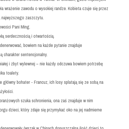
wia wrażenie zawodu o wysokiej randze. Kobieta czuje się przez
iła najwyższego zaszczytu.
owości Pani Ming.
kłą serdecznością i otwartością.
 denerwować, bowiem na każde pytanie znajduje
ą charakter sentencjonalny.
iałej i zbyt wylewnej – nie każdy odczuwa bowiem potrzebę
ka toalety.
 główny bohater - Francuz, ich losy splatają się ze sobą na
żyłości.
 branżowych szuka schronienia, ona zaś znajduje w nim
orgu dzieci, który zdaje się przymykać oko na jej nadmierne
denerwowały (wszak w Chinach dopuszczalna ilość dzieci to