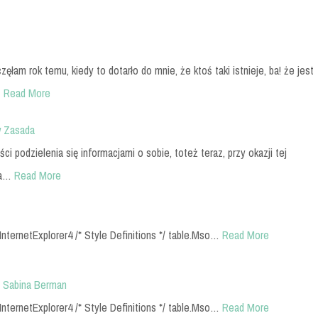
łam rok temu, kiedy to dotarło do mnie, że ktoś taki istnieje, ba! że jest
…
Read More
w Zasada
ci podzielenia się informacjami o sobie, toteż teraz, przy okazji tej
ba…
Read More
InternetExplorer4 /* Style Definitions */ table.Mso…
Read More
 – Sabina Berman
InternetExplorer4 /* Style Definitions */ table.Mso…
Read More