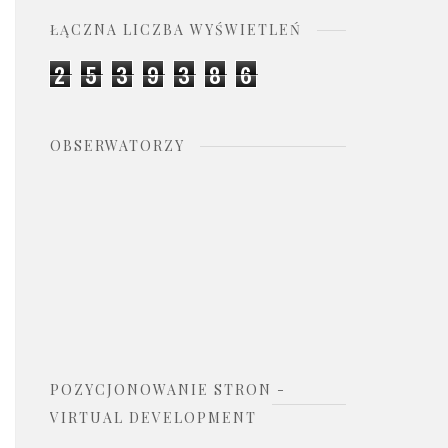
ŁĄCZNA LICZBA WYŚWIETLEŃ
2
5
3
9
3
8
6
OBSERWATORZY
POZYCJONOWANIE STRON -
VIRTUAL DEVELOPMENT