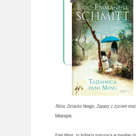
Róża, Dziecko Noego, Zapasy z życiem
oraz
Milarepie.
Pani Ming, to kobieta pracująca w męskiej 