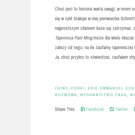
Choć jest to historia warta uwagi, w moim 
się w cykl: brakuje w niej pierwiastka Schm
najprostszym zdaniem każe się zatrzymać, z
Tajemnica Pani Ming
może dla wielu okazać 
zależy od tego, na ile zaufamy tajemniczej 
Ja, choć przykro to stwierdzać, zaufałam chy
CHINY
,
CÓRKI
,
ERIC-EMMANUEL SCH
ROZMOWA
,
WYDAWNICTWO ZNAK
,
W
Share This:
Facebook
Twitter