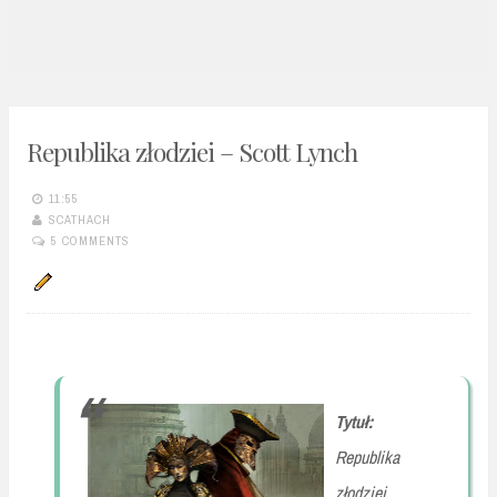
n
t
Republika złodziei – Scott Lynch
11:55
SCATHACH
5 COMMENTS
Tytuł:
Republika
złodziei