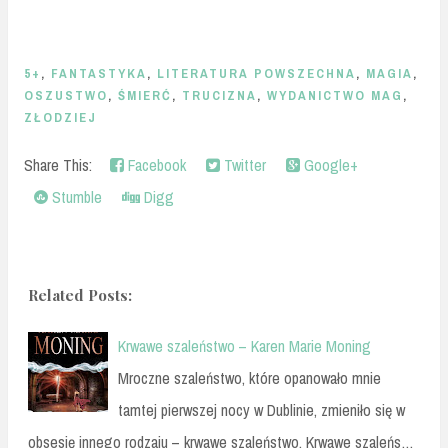
5+
,
FANTASTYKA
,
LITERATURA POWSZECHNA
,
MAGIA
,
OSZUSTWO
,
ŚMIERĆ
,
TRUCIZNA
,
WYDANICTWO MAG
,
ZŁODZIEJ
Share This:
Facebook
Twitter
Google+
Stumble
Digg
Related Posts:
Krwawe szaleństwo – Karen Marie Moning
Mroczne szaleństwo, które opanowało mnie
tamtej pierwszej nocy w Dublinie, zmieniło się w
obsesję innego rodzaju – krwawe szaleństwo. Krwawe szaleńs…