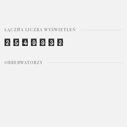
ŁĄCZNA LICZBA WYŚWIETLEŃ
2
5
4
9
9
3
2
OBSERWATORZY