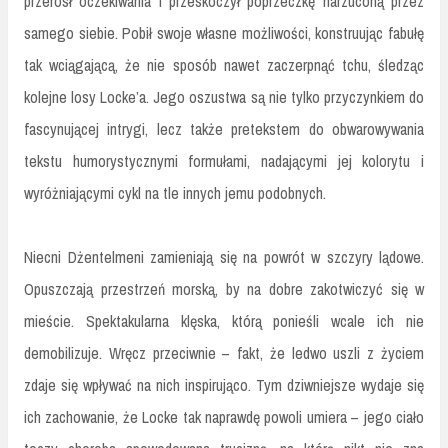
przerósł oczekiwania i przeskoczył poprzeczkę narzuconą przez
samego siebie. Pobił swoje własne możliwości, konstruując fabułę
tak wciągającą, że nie sposób nawet zaczerpnąć tchu, śledząc
kolejne losy Locke’a. Jego oszustwa są nie tylko przyczynkiem do
fascynującej intrygi, lecz także pretekstem do obwarowywania
tekstu humorystycznymi formułami, nadającymi jej kolorytu i
wyróżniającymi cykl na tle innych jemu podobnych.
Niecni Dżentelmeni zamieniają się na powrót w szczyry lądowe.
Opuszczają przestrzeń morską, by na dobre zakotwiczyć się w
mieście. Spektakularna klęska, którą ponieśli wcale ich nie
demobilizuje. Wręcz przeciwnie – fakt, że ledwo uszli z życiem
zdaje się wpływać na nich inspirująco. Tym dziwniejsze wydaje się
ich zachowanie, że Locke tak naprawdę powoli umiera – jego ciało