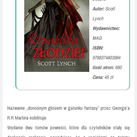
Autor:
Scott
Lynch
Wydawnictwo:
MAG
ISBN:
9788374803984
Ilość stron:
680
Cena:
45 zł
Nazwanie „donośnym głosem w gatunku fantasy” przez George’a
R.R Martina nobilituje.
Wydanie dwu tomów powieści, które dla czytelników stały się