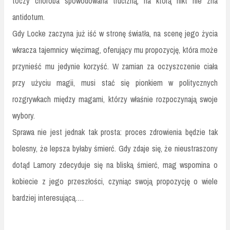
toczy choroba spowodowana trucizną, na którą nikt nie zna
antidotum.
Gdy Locke zaczyna już iść w stronę światła, na scenę jego życia
wkracza tajemnicy więzimag, oferujący mu propozycję, która może
przynieść mu jedynie korzyść. W zamian za oczyszczenie ciała
przy użyciu magii, musi stać się pionkiem w politycznych
rozgrywkach między magami, którzy właśnie rozpoczynają swoje
wybory.
Sprawa nie jest jednak tak prosta: proces zdrowienia będzie tak
bolesny, że lepsza byłaby śmierć. Gdy zdaje się, że nieustraszony
dotąd Lamory zdecyduje się na bliską śmierć, mag wspomina o
kobiecie z jego przeszłości, czyniąc swoją propozycję o wiele
bardziej interesującą….