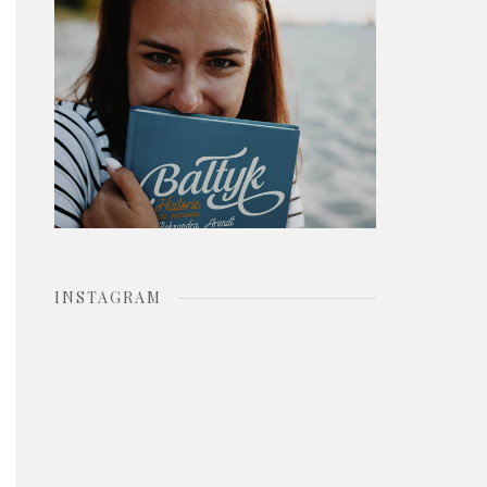
o
r
:
INSTAGRAM