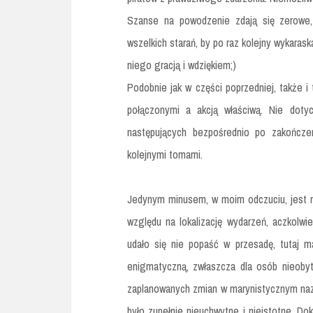
Szanse na powodzenie zdają się zerowe,
wszelkich starań, by po raz kolejny wykaras
niego gracją i wdziękiem;)
Podobnie jak w części poprzedniej, także i
połączonymi a akcją właściwą. Nie dotyc
następujących bezpośrednio po zakończe
kolejnymi tomami.
Jedynym minusem, w moim odczuciu, jest n
względu na lokalizację wydarzeń, aczkolw
udało się nie popaść w przesadę, tutaj m
enigmatyczną, zwłaszcza dla osób nieob
zaplanowanych zmian w marynistycznym nazewn
było zupełnie nieuchwytne i nieistotne. Dok