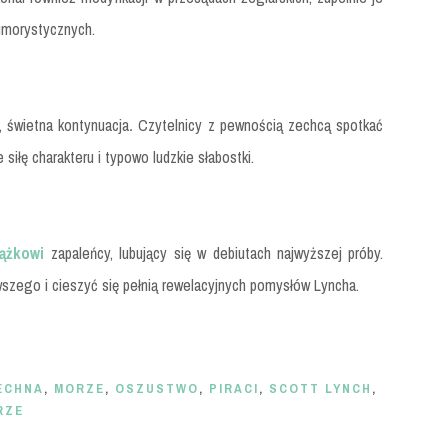
umorystycznych.
, ś
wietna kontynuacja
.
Czytelnicy z pewnością zechcą spotkać
siłę charakteru i typowo ludzkie słabostki.
iążkowi
zapaleńcy, lubujący się w debiutach najwyższej próby.
szego i cieszyć się pełnią rewelacyjnych pomysłów Lyncha.
ECHNA
,
MORZE
,
OSZUSTWO
,
PIRACI
,
SCOTT LYNCH
,
RZE