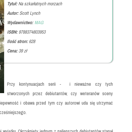
Tytuł:
Na szkarłatnych morzach
Autor:
Scott Lynch
Wydawnictwo
:
MAG
ISBN:
9788374803953
Ilość stron:
628
Cena:
39 zł
Przy kontynuacjach serii -
i nieważne czy tych
stworzonych przez debiutantów, czy weteranów sceny
niepewność i obawa przed tym czy autorowi uda się utrzymać
wcześniejszego.
j wyjątku. Okrzyknięty jednym z najlepszych debiutantów stanął