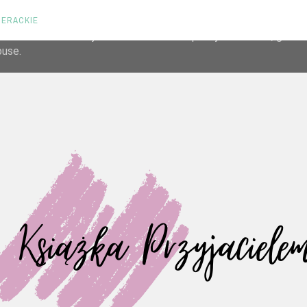
TERACKIE
liver its services and to analyze traffic. Your IP address and us
rmance and security metrics to ensure quality of service, gene
buse.