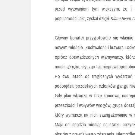
przed wyzwaniem tym większym, że i o
popularności jaką zyskał dzięki
Kłamstwom Lo
Główny bohater przygotowuje się właśnie 
nowym mieście. Zuchwałość i brawura Locke’
oprócz doświadczonych włamywaczy, którz
machnąć ręką, słysząc tak nieprawdopodobne
Po dwu latach od tragicznych wydarzeń 
podorędziu pozostałych członków gangu Ni
Gdy plan wkracza w fazę końcową, następu
przeszłości i wpływów wrogów, grupa dost
który wymusza na nich zaangażowanie w mi
Mają oni spędzić miesiąc na statku pozys
piratów z prawdziwego zdarzenia. Niemożliw