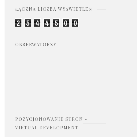
ŁĄCZNA LICZBA WYŚWIETLEŃ
2
5
4
4
5
0
0
OBSERWATORZY
POZYCJONOWANIE STRON -
VIRTUAL DEVELOPMENT