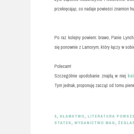
przekręcając, co nadaje powieści znamion h
Po raz kolejny powiem: brawo, Panie Lynch
się ponownie z Lamorym, który łączy w sobie 
Polecam!
Szczególnie upodobanie znajdą w niej
ks
Tym jednak, proponuję zacząć od tomu pierw
5
,
KŁAMSTWO
,
LITERATURA POWSZ
STATEK
,
WYDANICTWO MAG
,
ŻEGLA