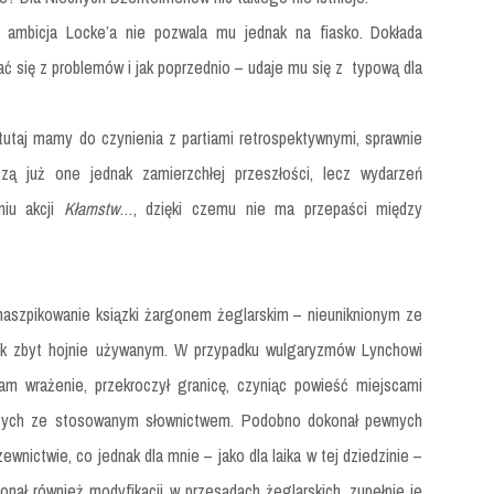
 ambicja Locke’a nie pozwala mu jednak na fiasko. Dokłada
kać się z problemów i jak poprzednio – udaje mu się z
typową dla
 tutaj mamy do czynienia z partiami retrospektywnymi, sprawnie
zą już one jednak zamierzchłej przeszłości, lecz wydarzeń
niu akcji
Kłamstw
…, dzięki czemu nie ma przepaści między
aszpikowanie ksiązki żargonem żeglarskim – nieuniknionym ze
iek zbyt hojnie używanym. W przypadku wulgaryzmów Lynchowi
am wrażenie, przekroczył granicę, czyniąc powieść miejscami
ytych ze stosowanym słownictwem. Podobno dokonał pewnych
ictwie, co jednak dla mnie – jako dla laika w tej dziedzinie –
onał również modyfikacji w przesądach żeglarskich, zupełnie je