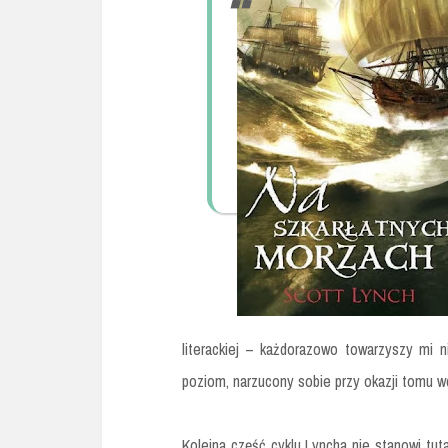
literackiej – każdorazowo towarzyszy mi 
poziom, narzucony sobie przy okazji tomu 
Kolejna część cyklu Lyncha nie stanowi tuta