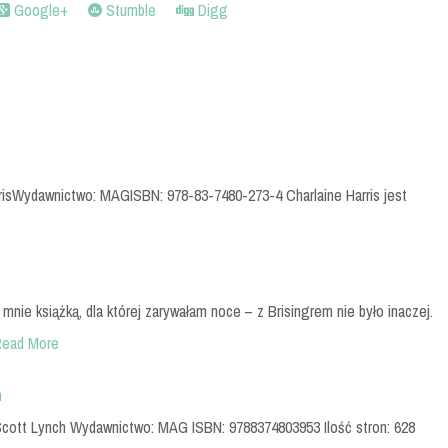
Google+
Stumble
Digg
rrisWydawnictwo: MAGISBN: 978-83-7480-273-4 Charlaine Harris jest
mnie książką, dla której zarywałam noce – z Brisingrem nie było inaczej.
Read More
h
 Scott Lynch Wydawnictwo: MAG ISBN: 9788374803953 Ilość stron: 628