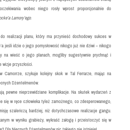
czekiwania wobec niego rosły wprost proporcjonalnie do
cke’a Lamory’ego
.
do realizacji planu, który ma przynieść dochodowy sukces w
a jeśli idzie o jego pomysłowość nikogo już nie dziwi – nikogo
y na wieść o jego planach, mogliby sugestywnie prychnąć i
 wizje przyszłości.
w Camorrze, szykuje kolejny skok w Tal Ferrarze, mając na
ecnych Dżentelmenów.
ją pewne nieprzewidziane komplikacje. Na skutek wydarzeń z
aje się w ręce człowieka tyleż zamożnego, co zdesperowanego,
sję szaleńczą bardziej, niż dotychczasowe realizacje gangu.
kanym w wyniku grabieży, wykraść załogę i przeistoczyć się w
e? Dla Niecnych Dżentelmenów nic takiego nie istnieje!