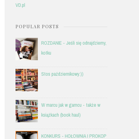
VD.pl
POPULAR POSTS
ROZDANIE - Jeśli się odnajdziemy,
kotku
Stos październikowy:))
W marcu jak w garncu - także w
książkach (book haul)
KONKURS - HOŁOWNIA I PROKOP