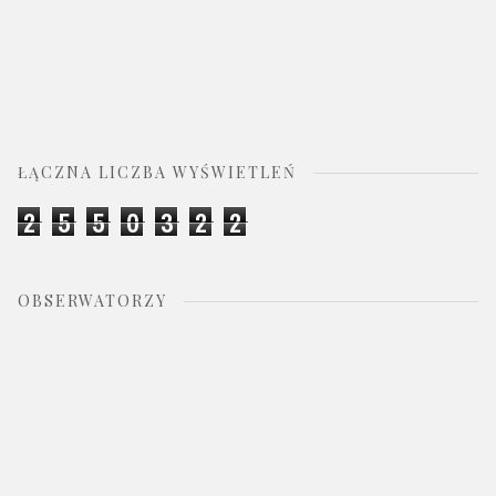
ŁĄCZNA LICZBA WYŚWIETLEŃ
2
5
5
0
3
2
2
OBSERWATORZY