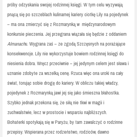
próby odzyskania swojej rodzinnej księgi. W tym celu wyzywają
pnącą się po szczeblach kulinarnej kariery ciotkę Lily na pojedynek
– ma ona zmierzyć się z Rozmarynką w
międzynarodowym
konkursie pieczenia. Jej przegrana wiązała się będzie z oddaniem
Almanach
u. Wygrana zaś – ze zgodą Szczęsnych na porażające
konsekwencje. Lily nie wykorzystuje bowiem rodzinnej księgi do
niesienia dobra. Wręcz przeciwnie – jej jedynym celem jest sława i
uznanie zdobyte za wszelką cenę. Rzuca więc ona uroki na cały
świat, torując sobie drogę do kariery. W obliczu takiej władzy,
pojedynek z Rozmarynką jawi jej się jako śmieszna błahostka.
Szybko jednak przekona się, że siłą nie tkwi w magii i
zuchwalstwie, lecz w prostocie i wsparciu najbliższych.
Bohaterki spotykają się w Paryżu, by tam zawalczyć o rodzinne
przepisy. Wspierana przez rodzeństwo, rodziców, dawno