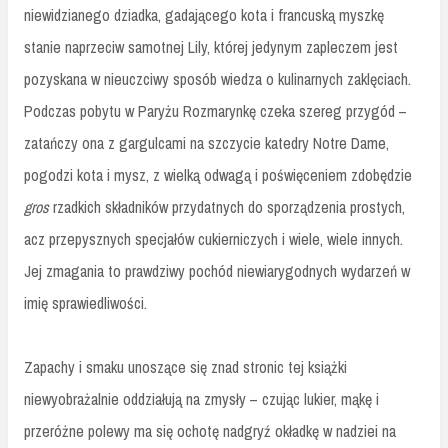
niewidzianego dziadka, gadającego kota i francuską myszkę
stanie naprzeciw samotnej Lily, której jedynym zapleczem jest
pozyskana w nieuczciwy sposób wiedza o kulinarnych zaklęciach.
Podczas pobytu w Paryżu Rozmarynkę czeka szereg przygód –
zatańczy ona z gargulcami na szczycie katedry Notre Dame,
pogodzi kota i mysz, z wielką odwagą i poświęceniem zdobędzie
gros
rzadkich składników przydatnych do sporządzenia prostych,
acz przepysznych specjałów cukierniczych i wiele, wiele innych.
Jej zmagania to prawdziwy pochód niewiarygodnych wydarzeń w
imię sprawiedliwości.
Zapachy i smaku unoszące się znad stronic tej książki
niewyobrażalnie oddziałują na zmysły – czując lukier, mąkę i
przeróżne polewy ma się ochotę nadgryź okładkę w nadziei na