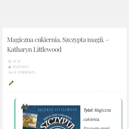
n
t
Magiczna cukiernia. Szczypta magii. –
Katharyn Littlewood
14:22
SCATHACH
10 COMMENTS
Tytuł:
Magiczna
cukiernia.
Szczypta magii.