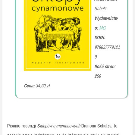
Schulz
Wydawnictw
o:
MG
ISBN:
978837779121
9
Ilość stron
:
256
Cena:
34,90 zł
Pisanie recenzji
Sklepów cynamonowych
Brunona Schulza, to