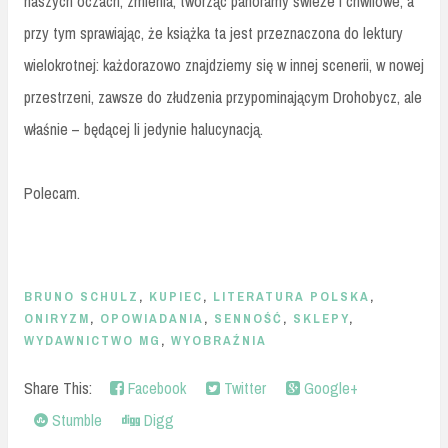
naszych oczach, zmienia, tworząc panoramy świeże i chwilowe, a
przy tym sprawiając, że książka ta jest przeznaczona do lektury
wielokrotnej: każdorazowo znajdziemy się w innej scenerii, w nowej
przestrzeni, zawsze do złudzenia przypominającym Drohobycz, ale
właśnie – będącej li jedynie halucynacją.
Polecam.
BRUNO SCHULZ
,
KUPIEC
,
LITERATURA POLSKA
,
ONIRYZM
,
OPOWIADANIA
,
SENNOŚĆ
,
SKLEPY
,
WYDAWNICTWO MG
,
WYOBRAŹNIA
Share This:
Facebook
Twitter
Google+
Stumble
Digg