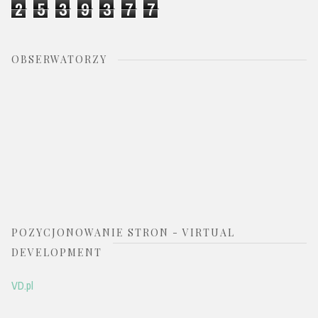
2
5
3
9
3
7
7
OBSERWATORZY
POZYCJONOWANIE STRON - VIRTUAL
DEVELOPMENT
VD.pl