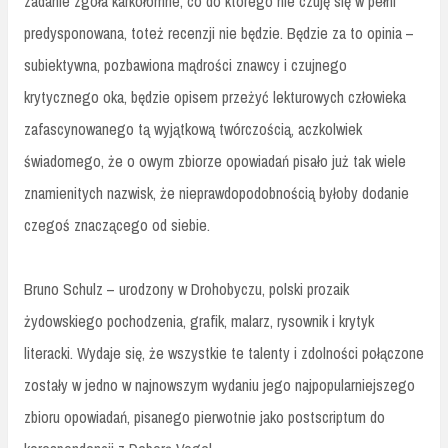
zadanie zgoła karkołomne, co do którego nie czuję się w pełni
predysponowana, toteż recenzji nie będzie. Będzie za to opinia –
subiektywna, pozbawiona mądrości znawcy i czujnego
krytycznego oka, będzie opisem przeżyć lekturowych człowieka
zafascynowanego tą wyjątkową twórczością, aczkolwiek
świadomego, że o owym zbiorze opowiadań pisało już tak wiele
znamienitych nazwisk, że nieprawdopodobnością byłoby dodanie
czegoś znaczącego od siebie.
Bruno Schulz – urodzony w Drohobyczu, polski prozaik
żydowskiego pochodzenia, grafik, malarz, rysownik i krytyk
literacki. Wydaje się, że wszystkie te talenty i zdolności połączone
zostały w jedno w najnowszym wydaniu jego najpopularniejszego
zbioru opowiadań, pisanego pierwotnie jako postscriptum do