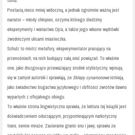
tomu.
Postacią nieco mniej widoczną, a jednak ogromnie ważną jest
narrator – młody chłopiec, oczyma którego śledzimy
eksperymenty i wariactwa Ojca, a także jego własne wędrówki
zwodniczymi ulicami miasteczka.
Schulz to mistrz metafory, eksperymentator pracujący na
przenośniach, na nich budujący całą sieć powiązań. To właśnie
one, jako druzgocąco przeważający środek stylistyczny, wpisują
się w zamysł autorski i sprawiają, że
Sklepy cynamonowe
istnieją
jako świadectwo bogactwa językowego i obfitości zwrotów dawno
wypartych z oficjalnego obiegu.
To właśnie strona lingwistyczna sprawia, że lektura tej książki jest
doświadczeniem odurzającym, przypominającym narkotyczny
trans, senne miraże. Zacieranie granic snu i jawy, sprawia że