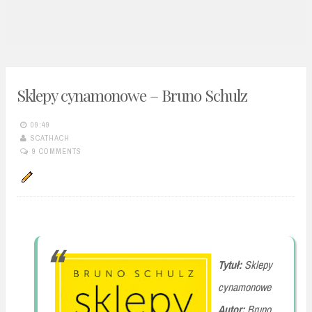
n
t
Sklepy cynamonowe – Bruno Schulz
09:49
SCATHACH
9 COMMENTS
Tytuł:
Sklepy
cynamonowe
Autor:
Bruno