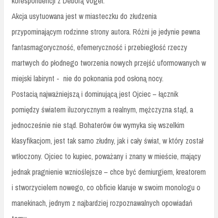
korespondencji z Deborą Vogel.
Akcja usytuowana jest w miasteczku do złudzenia
przypominającym rodzinne strony autora. Różni je jedynie pewna
fantasmagoryczność, efemeryczność i przebiegłość rzeczy
martwych do płodnego tworzenia nowych przejść uformowanych w
miejski labirynt -
nie do pokonania pod osłoną nocy.
Postacią najważniejszą i dominującą jest Ojciec – łącznik
pomiędzy światem iluzorycznym a realnym, mężczyzna stąd, a
jednocześnie nie stąd. Bohaterów ów wymyka się wszelkim
klasyfikacjom, jest tak samo złudny, jak i cały świat, w który został
wtłoczony. Ojciec to kupiec, poważany i znany w mieście, mający
jednak pragnienie wznioślejsze – chce być demiurgiem, kreatorem
i stworzycielem nowego, co obficie klaruje w swoim monologu o
manekinach, jednym z najbardziej rozpoznawalnych opowiadań