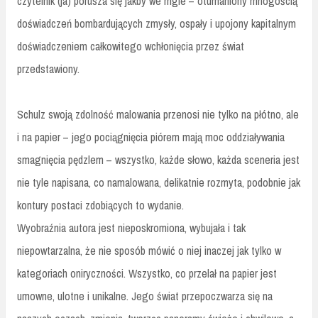
czytelnik (ja) porusza się jakby we mgle – otumaniony mnogością
doświadczeń bombardujących zmysły, ospały i upojony kapitalnym
doświadczeniem całkowitego wchłonięcia przez świat
przedstawiony.
Schulz swoją zdolność malowania przenosi nie tylko na płótno, ale
i na papier – jego pociągnięcia piórem mają moc oddziaływania
smagnięcia pędzlem – wszystko, każde słowo, każda sceneria jest
nie tyle napisana, co namalowana, delikatnie rozmyta, podobnie jak
kontury postaci zdobiących to wydanie.
Wyobraźnia autora jest nieposkromiona, wybujała i tak
niepowtarzalna, że nie sposób mówić o niej inaczej jak tylko w
kategoriach oniryczności. Wszystko, co przelał na papier jest
umowne, ulotne i unikalne. Jego świat przepoczwarza się na