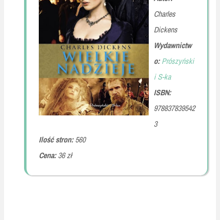
Charles
Dickens
Wydawnictw
o:
Prószyński
i S-ka
ISBN:
978837839542
3
Ilość stron:
560
Cena:
36 zł