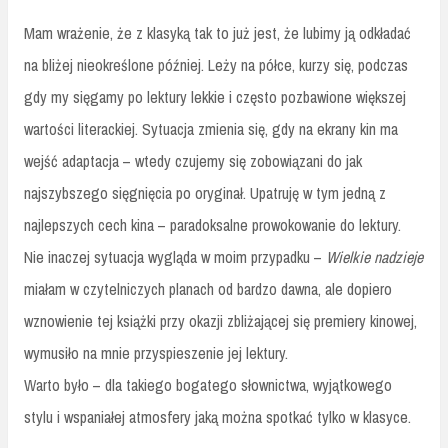
Mam wrażenie, że z klasyką tak to już jest, że lubimy ją odkładać
na bliżej nieokreślone później. Leży na półce, kurzy się, podczas
gdy my sięgamy po lektury lekkie i często pozbawione większej
wartości literackiej. Sytuacja zmienia się, gdy na ekrany kin ma
wejść adaptacja – wtedy czujemy się zobowiązani do jak
najszybszego sięgnięcia po oryginał. Upatruję w tym jedną z
najlepszych cech kina – paradoksalne prowokowanie do lektury.
Nie inaczej sytuacja wygląda w moim przypadku –
Wielkie nadzieje
miałam w czytelniczych planach od bardzo dawna, ale dopiero
wznowienie tej książki przy okazji zbliżającej się premiery kinowej,
wymusiło na mnie przyspieszenie jej lektury.
Warto było – d
la takiego bogatego słownictwa, wyjątkowego
stylu i wspaniałej atmosfery jaką można spotkać tylko w klasyce.