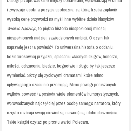
Dialogi przeprowadzane między bohaterami, wprowadzają w klimat
i zwyczaje epoki, a pozycja społeczna, za którą trzeba zapłacić
wysoką cenę przywodzi na myśl inne wybitne dzieła klasyków.
Wielkie Nadzieje
, to piękna historia niespełnionej miłości,
niespełnionych nadziei, zawiedzionych ambicji. O czym tak
naprawdę jest ta powieść? To uniwersalna historia o oddaniu,
bezinteresownej przyjaźni, spłacaniu własnych długów, honorze,
miłości, odrzuceniu, biedzie, bogactwie i długo by tak jeszcze
wymieniać. Skrzy się życiowymi dramatami, które mimo
upływającego czasu nie przemijają. Mimo powagi poruszanych
wątków, powieść ta posiada wiele elementów humorystycznych,
wprowadzanych najczęściej przez osobę samego narratora, który
często rozbraja swoją niewiedzą, naiwnością i dobrodusznością.
Takie książki czytać po prostu warto! Polecam.