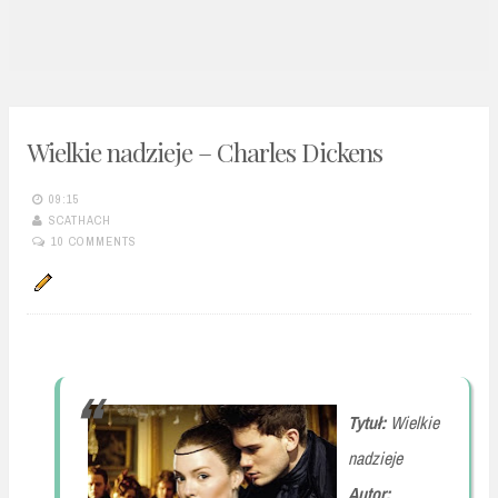
n
t
Wielkie nadzieje – Charles Dickens
09:15
SCATHACH
10 COMMENTS
Tytuł:
Wielkie
nadzieje
Autor: