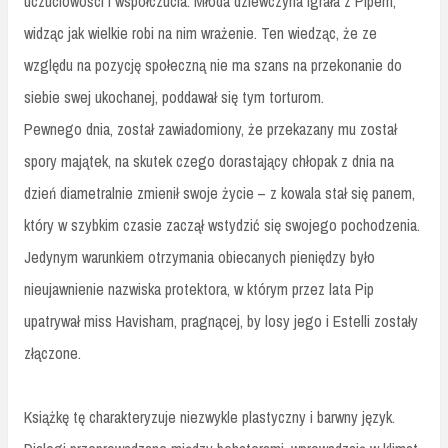
uczuciowości i współczucia. Młoda dziewczyna igrała z Pipem,
widząc jak wielkie robi na nim wrażenie. Ten wiedząc, że ze
względu na pozycję społeczną nie ma szans na przekonanie do
siebie swej ukochanej, poddawał się tym torturom.
Pewnego dnia, został zawiadomiony, że przekazany mu został
spory majątek, na skutek czego dorastający chłopak z dnia na
dzień diametralnie zmienił swoje życie – z kowala stał się panem,
który w szybkim czasie zaczął wstydzić się swojego pochodzenia.
Jedynym warunkiem otrzymania obiecanych pieniędzy było
nieujawnienie nazwiska protektora, w którym przez lata Pip
upatrywał miss Havisham, pragnącej, by losy jego i Estelli zostały
złączone.
Książkę tę charakteryzuje niezwykle plastyczny i barwny język.