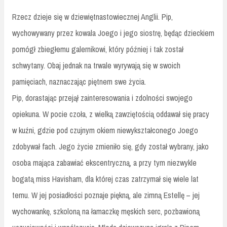
Rzecz dzieje się w dziewiętnastowiecznej Anglii. Pip,
wychowywany przez kowala Joego i jego siostrę, będąc dzieckiem
pomógł zbiegłemu galernikowi, który później i tak został
schwytany. Obaj jednak na trwale wyrywają się w swoich
pamięciach, naznaczając piętnem swe życia.
Pip, dorastając przejął zainteresowania i zdolności swojego
opiekuna. W pocie czoła, z wielką zawziętością oddawał się pracy
w kuźni, gdzie pod czujnym okiem niewykształconego Joego
zdobywał fach. Jego życie zmieniło się, gdy został wybrany, jako
osoba mająca zabawiać ekscentryczną, a przy tym niezwykle
bogatą miss Havisham, dla której czas zatrzymał się wiele lat
temu. W jej posiadłości poznaje piękną, ale zimną Estellę – jej
wychowankę, szkoloną na łamaczkę męskich serc, pozbawioną