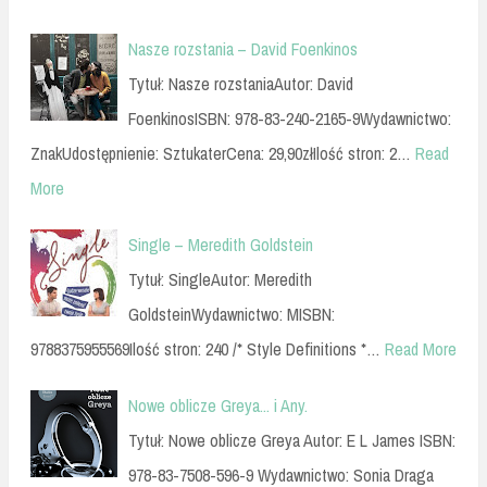
Nasze rozstania – David Foenkinos
Tytuł: Nasze rozstaniaAutor: David
FoenkinosISBN: 978-83-240-2165-9Wydawnictwo:
ZnakUdostępnienie: SztukaterCena: 29,90złIlość stron: 2…
Read
More
Single – Meredith Goldstein
Tytuł: SingleAutor: Meredith
GoldsteinWydawnictwo: MISBN:
9788375955569Ilość stron: 240 /* Style Definitions *…
Read More
Nowe oblicze Greya... i Any.
Tytuł: Nowe oblicze Greya Autor: E L James ISBN:
978-83-7508-596-9 Wydawnictwo: Sonia Draga