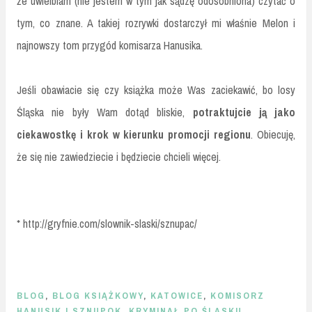
że uwielbiam (nie jestem w tym jak sądzę odosobniona) czytać o
tym, co znane. A takiej rozrywki dostarczył mi właśnie Melon i
najnowszy tom przygód komisarza Hanusika.
Jeśli obawiacie się czy książka może Was zaciekawić, bo losy
Śląska nie były Wam dotąd bliskie,
potraktujcie ją jako
ciekawostkę i krok w kierunku promocji regionu
. Obiecuję,
że się nie zawiedziecie i będziecie chcieli więcej.
* http://gryfnie.com/slownik-slaski/sznupac/
BLOG
,
BLOG KSIĄŻKOWY
,
KATOWICE
,
KOMISORZ
HANUSIK I SZNUPOK
,
KRYMINAŁ PO ŚLĄSKU
,