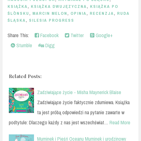
KSIĄŻKA
,
KSIĄŻKA DWUJĘZYCZNA
,
KSIĄŻKA PO
ŚLŌNSKU
,
MARCIN MELON
,
OPINIA
,
RECENZJA
,
RUDA
ŚLĄSKA
,
SILESIA PROGRESS
Share This:
Facebook
Twitter
Google+
Stumble
Digg
Related Posts:
Zadziwiające życie - Misha Maynerick Blaise
Zadziwiające życie faktycznie zdumiewa. Książka
ta jest próbą odpowiedzi na pytanie zawarte w
podtytule: Dlaczego każdy z nas jest wszechświat…
Read More
Muminek i Pieśń Oceanu Muminek i urodzinowy