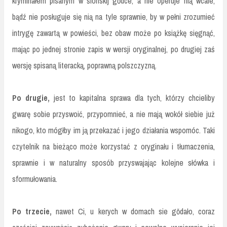
kryminałem pisanym w ślōnskij gŏdce, a nie operuje nią wcale,
bądź nie posługuje się nią na tyle sprawnie, by w pełni zrozumieć
intrygę zawartą w powieści, bez obaw może po książkę sięgnąć,
mając po jednej stronie zapis w wersji oryginalnej, po drugiej zaś
wersję spisaną literacką, poprawną polszczyzną.
Po drugie,
jest to kapitalna sprawa dla tych, którzy chcieliby
gwarę sobie przyswoić, przypomnieć, a nie mają wokół siebie już
nikogo, kto mógłby im ją przekazać i jego działania wspomóc. Taki
czytelnik na bieżąco może korzystać z oryginału i tłumaczenia,
sprawnie i w naturalny sposób przyswajając kolejne słówka i
sformułowania.
Po trzecie,
nawet Ci, u kerych w domach sie gŏdało, coraz