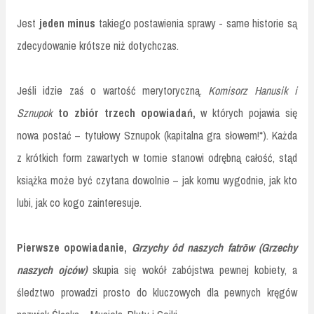
Jest
jeden minus
takiego postawienia sprawy - same historie są
zdecydowanie krótsze niż dotychczas.
Jeśli idzie zaś o wartość merytoryczną.
Komisorz Hanusik i
Sznupok
to zbiór trzech opowiadań,
w których pojawia się
nowa postać – tytułowy Sznupok (kapitalna gra słowem!*). Każda
z krótkich form zawartych w tomie stanowi odrębną całość, stąd
książka może być czytana dowolnie – jak komu wygodnie, jak kto
lubi, jak co kogo zainteresuje.
Pierwsze opowiadanie,
Grzychy ôd naszych fatrōw (Grzechy
naszych ojców)
skupia się wokół zabójstwa pewnej kobiety, a
śledztwo prowadzi prosto do kluczowych dla pewnych kręgów