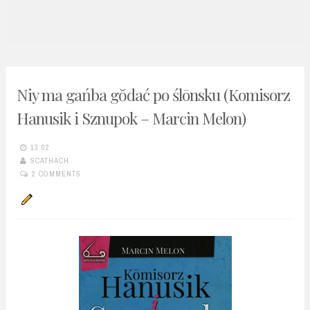
n
t
Niy ma gańba gŏdać po ślōnsku (Komisorz
Hanusik i Sznupok – Marcin Melon)
13:02
SCATHACH
2 COMMENTS