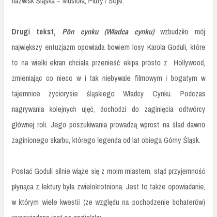
nazwisk Śląska – Musioła, Pluty i Sojki.
Drugi tekst,
Pōn cynku (Władca cynku)
wzbudziło mój
największy entuzjazm opowiada bowiem losy Karola Goduli, które
to na wielki ekran chciała przenieść ekipa prosto z Hollywood,
zmieniając co nieco w i tak niebywale filmowym i bogatym w
tajemnice życiorysie śląskiego Władcy Cynku. Podczas
nagrywania kolejnych ujęć, dochodzi do zaginięcia odtwórcy
głównej roli. Jego poszukiwania prowadzą wprost na ślad dawno
zaginionego skarbu, którego legenda od lat obiega Górny Śląsk.
Postać Goduli silnie wiąże się z moim miastem, stąd przyjemność
płynąca z lektury była zwielokrotniona. Jest to także opowiadanie,
w którym wiele kwestii (ze względu na pochodzenie bohaterów)