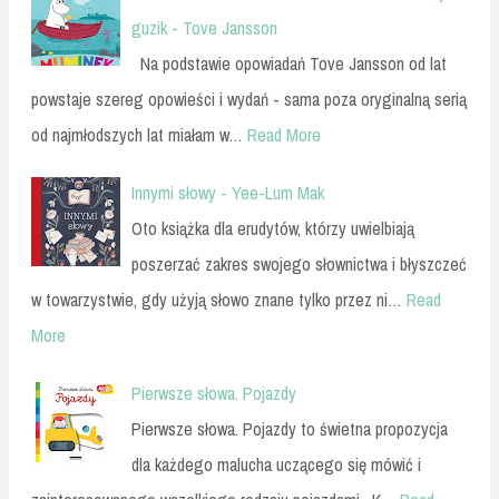
guzik - Tove Jansson
Na podstawie opowiadań Tove Jansson od lat
powstaje szereg opowieści i wydań - sama poza oryginalną serią
od najmłodszych lat miałam w…
Read More
Innymi słowy - Yee-Lum Mak
Oto książka dla erudytów, którzy uwielbiają
poszerzać zakres swojego słownictwa i błyszczeć
w towarzystwie, gdy użyją słowo znane tylko przez ni…
Read
More
Pierwsze słowa. Pojazdy
Pierwsze słowa. Pojazdy to świetna propozycja
dla każdego malucha uczącego się mówić i