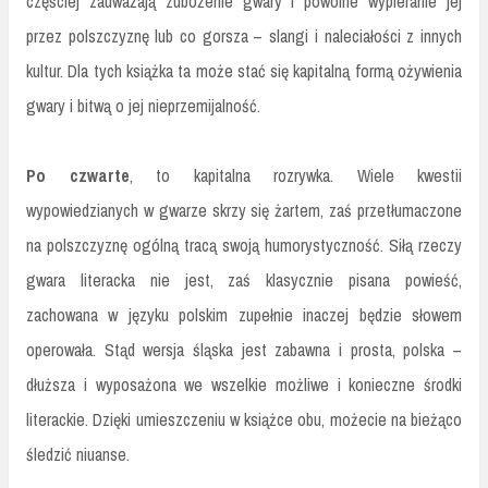
częściej zauważają zubożenie gwary i powolne wypieranie jej
przez polszczyznę lub co gorsza – slangi i naleciałości z innych
kultur. Dla tych książka ta może stać się kapitalną formą ożywienia
gwary i bitwą o jej nieprzemijalność.
Po czwarte
, to kapitalna rozrywka. Wiele kwestii
wypowiedzianych w gwarze skrzy się żartem, zaś przetłumaczone
na polszczyznę ogólną tracą swoją humorystyczność. Siłą rzeczy
gwara literacka nie jest, zaś klasycznie pisana powieść,
zachowana w języku polskim zupełnie inaczej będzie słowem
operowała. Stąd wersja śląska jest zabawna i prosta, polska –
dłuższa i wyposażona we wszelkie możliwe i konieczne środki
literackie. Dzięki umieszczeniu w książce obu, możecie na bieżąco
śledzić niuanse.