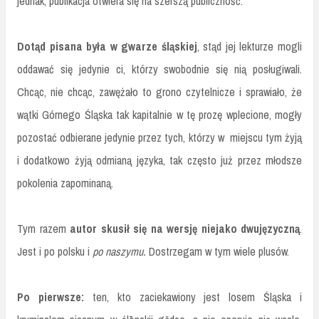
jednak, publikacja otwiera się na szerszą publiczność.
Dotąd pisana była w gwarze śląskiej
, stąd jej lekturze mogli
oddawać się jedynie ci, którzy swobodnie się nią posługiwali.
Chcąc, nie chcąc, zawężało to grono czytelnicze i sprawiało, że
wątki Górnego Śląska tak kapitalnie w tę prozę wplecione, mogły
pozostać odbierane jedynie przez tych, którzy w miejscu tym żyją
i dodatkowo żyją odmianą języka, tak często już przez młodsze
pokolenia zapominaną.
Tym razem
autor skusił się na wersję niejako dwujęzyczną
.
Jest i po polsku i
po naszymu.
Dostrzegam w tym wiele plusów.
Po pierwsze:
ten, kto zaciekawiony jest losem Śląska i