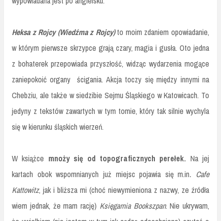
wypowiadana jest po angielsku.
Heksa z Rojcy (Wiedźma z Rojcy)
to moim zdaniem opowiadanie,
w którym pierwsze skrzypce grają czary, magia i gusła. Oto jedna
z bohaterek przepowiada przyszłość, widząc wydarzenia mogące
zaniepokoić organy ścigania. Akcja toczy się między innymi na
Chebziu, ale także w siedzibie Sejmu Śląskiego w Katowicach. To
jedyny z tekstów zawartych w tym tomie, który tak silnie wychyla
się w kierunku śląskich wierzeń.
W książce
mnoży się od topograficznych perełek.
Na jej
kartach obok wspomnianych już miejsc pojawia się m.in
. Cafe
Kattowitz
, jak i bliższa mi (choć niewymieniona z nazwy, ze źródła
wiem jednak, że mam rację)
Księgarnia Bookszpan
. Nie ukrywam,