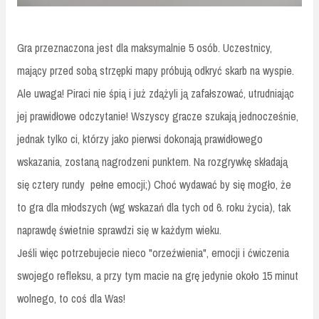
Gra przeznaczona jest dla maksymalnie 5 osób. Uczestnicy,
mający przed sobą strzępki mapy próbują odkryć skarb na wyspie.
Ale uwaga! Piraci nie śpią i już zdążyli ją zafałszować, utrudniając
jej prawidłowe odczytanie! Wszyscy gracze szukają jednocześnie,
jednak tylko ci, którzy jako pierwsi dokonają prawidłowego
wskazania, zostaną nagrodzeni punktem. Na rozgrywkę składają
się cztery rundy pełne emocji;) Choć wydawać by się mogło, że
to gra dla młodszych (wg wskazań dla tych od 6. roku życia), tak
naprawdę świetnie sprawdzi się w każdym wieku.
Jeśli więc potrzebujecie nieco "orzeźwienia", emocji i ćwiczenia
swojego refleksu, a przy tym macie na grę jedynie około 15 minut
wolnego, to coś dla Was!