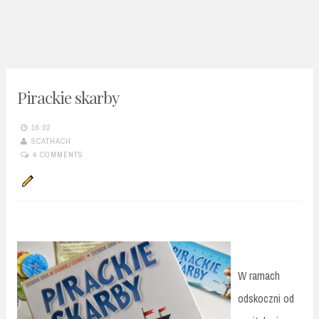
n
t
Pirackie skarby
16:02
SCATHACH
4 COMMENTS
W ramach
odskoczni od