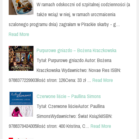
W ramach odskoczni od szpitalnej codzienności (a
także wciąż w niej, w ramach urozmaicenia
szalonego programu dnia) zagrałam w Pirackie skarby - g…
Read More
Purpurowe gniazdo – Bożena Kraczkowska
Tytuł: Purpurowe gniazdo Autor: Bożena
Kraczkowska Wydawnictwo: Novae Res ISBN:
9788377229903Ilość stron: 126Cena: 33 zł …
Read More
Czerwone liście – Paullina Simons
Tytuł: Czerwone liścieAutor: Paullina
SimonsWydawnictwo: Świat KsiążkiISBN:
9788379434305Ilość stron: 400 Kristina, C…
Read More