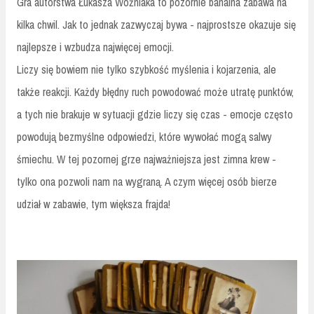
Gra autorstwa Łukasza Woźniaka to pozornie banalna zabawa na
kilka chwil. Jak to jednak zazwyczaj bywa - najprostsze okazuje się
najlepsze i wzbudza najwięcej emocji.
Liczy się bowiem nie tylko szybkość myślenia i kojarzenia, ale
także reakcji. Każdy błędny ruch powodować może utratę punktów,
a tych nie brakuje w sytuacji gdzie liczy się czas - emocje często
powodują bezmyślne odpowiedzi, które wywołać mogą salwy
śmiechu. W tej pozornej grze najważniejsza jest zimna krew -
tylko ona pozwoli nam na wygraną. A czym więcej osób bierze
udział w zabawie, tym większa frajda!