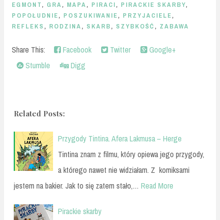
EGMONT
,
GRA
,
MAPA
,
PIRACI
,
PIRACKIE SKARBY
,
POPOŁUDNIE
,
POSZUKIWANIE
,
PRZYJACIELE
,
REFLEKS
,
RODZINA
,
SKARB
,
SZYBKOŚĆ
,
ZABAWA
Share This:
Facebook
Twitter
Google+
Stumble
Digg
Related Posts:
Przygody Tintina. Afera Lakmusa – Herge
Tintina znam z filmu, który opiewa jego przygody,
a którego nawet nie widziałam. Z komiksami
jestem na bakier. Jak to się zatem stało,…
Read More
Pirackie skarby